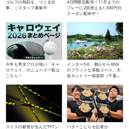
ゴルフの熱狂を、つくる仕
4日間限定配布！11月までの
事。｜スタッフ募集中
プレーに2回使える1,500円分
クーポン配布中！
今年も男女プロが強い「キャ
インター5分、都心から60分
ロウェイ」のニュース一覧は
のフラットな美観コース。大
こちら！
栄カントリー俱楽部（千葉
県）
スイスの叡智が生んだTPTシ
パターこじらせ記者が