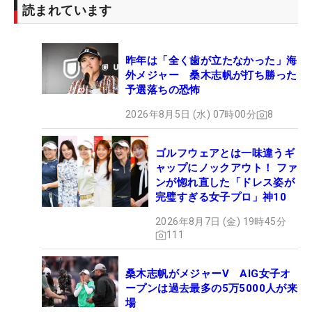
読まれています
昨年は「全く歯が立たなかった」海
外メジャー 桑木志帆が打ち勝った
予選落ちの恐怖
2026年8月5日 (水) 07時00分
8
ゴルフウェアとは一味違うギ
ャップにノックアウト！ ファ
ンが惚れ直した「ドレス姿が
完璧すぎる女子プロ」神10
2026年8月7日 (金) 19時45分
111
桑木志帆がメジャーV AIG女子オ
ープンは過去最多の5万5000人が来
場