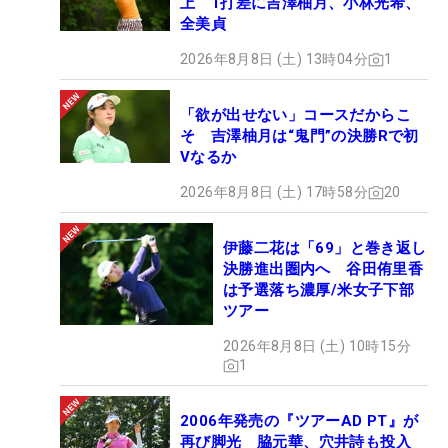
上 1打差に吉澤柚月、小林光希、
全美貞
2026年8月8日 (土) 13時04分
1
「欲が出せない」コースだからこ
そ 吉澤柚月は“鬼門”の決勝Rで初
Vなるか
2026年8月8日 (土) 17時58分
20
伊藤二花は「69」と巻き返し
決勝進出圏内へ 谷田侑里香
は予選落ち濃厚/米女子下部
ツアー
2026年8月8日 (土) 10時15分
1
2006年発売の『ツアーAD PT』が
再び脚光 脇元華、穴井詩も投入