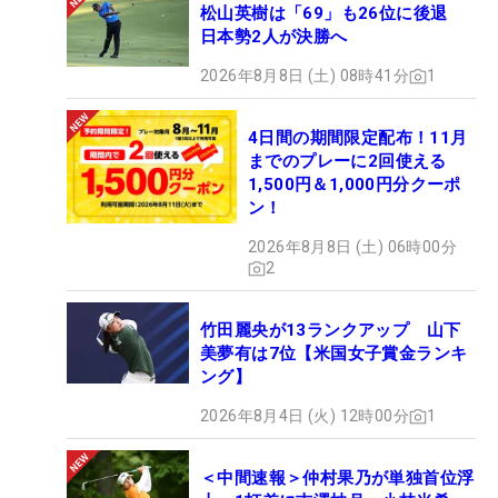
松山英樹は「69」も26位に後退
日本勢2人が決勝へ
2026年8月8日 (土) 08時41分
1
4日間の期間限定配布！11月
までのプレーに2回使える
1,500円＆1,000円分クーポ
ン！
2026年8月8日 (土) 06時00分
2
竹田麗央が13ランクアップ 山下
美夢有は7位【米国女子賞金ランキ
ング】
2026年8月4日 (火) 12時00分
1
＜中間速報＞仲村果乃が単独首位浮