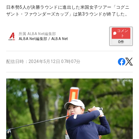
日本勢5人が決勝ラウンドに進出した米国女子ツアー「コグニ
ザント・ファウンダーズカップ」は第3ラウンドが終了した。
コメン
所属
ALBA Net編集部
ト
ALBA Net編集部
/
ALBA Net
0
件
配信日時：
2024年5月12日 07時07分