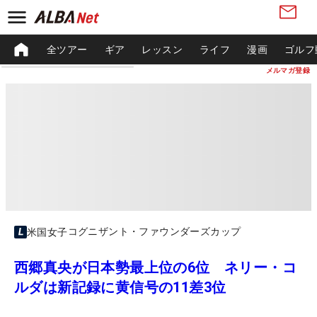
全ツアー
ギア
レッスン
ライフ
漫画
ゴルフ
メルマガ登録
コグニザント・ファウンダーズカップ
米国女子
西郷真央が日本勢最上位の6位 ネリー・コ
ルダは新記録に黄信号の11差3位