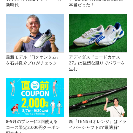
新時代
本当だった！
最新モデル『FJクオンタム』
アディダス『コードカオス
を石井良介プロがチェック
27』は強烈な蹴りでパワーを
生む
8-9月のプレーに2回使える！
新『TENSEIオレンジ』はドラ
コース限定2,000円クーポン
イバーシャフトの“最適解”