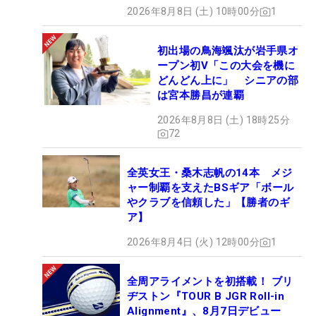
2026年8月8日 (土) 10時00分
1
初出場の鳥海颯汰が岩手県オ
ープン初V「この大会を機に
どんどん上に」 シニアの部
は宮本勝昌が連覇
2026年8月8日 (土) 18時25分
72
全英女王・桑木志帆の14本 メジ
ャー制覇を支えたBSギア「ボール
やクラブを信頼した」【勝者のギ
ア】
2026年8月4日 (火) 12時00分
1
全周アライメントを初搭載！ ブリ
ヂストン『TOUR B JGR Roll-in
Alignment』、8月7日デビュー