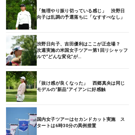
国）が1差で追いかける。
「無理やり振り切っている感じ」 渋野日
向子は乱調の予選落ちに「なすすべなし」
渋野日向子、吉田優利はここが正念場？
次週実施の米国女子ツアー第1回リシャッフ
ルで“どんな変化”が…
「抜け感が良くなった」 西郷真央は同じ
モデルの“新品”アイアンに好感触
国内女子ツアーはセカンドカット実施 ス
タートは6時30分の異例措置