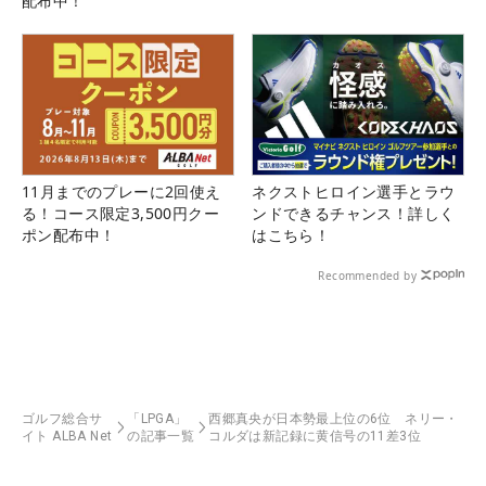
配布中！
11月までのプレーに2回使え
ネクストヒロイン選手とラウ
る！コース限定3,500円クー
ンドできるチャンス！詳しく
ポン配布中！
はこちら！
Recommended by
ゴルフ総合サ
「LPGA」
西郷真央が日本勢最上位の6位 ネリー・
イト ALBA Net
の記事一覧
コルダは新記録に黄信号の11差3位