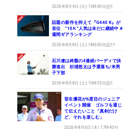
2026年8月4日 (火) 12時30分
1
話題の新作を抑えて『G440 K』が
首位 “10Ｋ”人気は未だに継続中 #
週間ギアランキング
2026年8月8日 (土) 18時00分
11
石川遼は終盤の4連続バーディで決
勝進出 杉浦悠太は予選落ち/米男
子下部
2026年8月8日 (土) 10時33分
1
笹生優花が6度目のジュニア
イベント開催 ゴルフを通じ
て伝えたいこと「真剣だけ
ど、それを楽しむ」
2026年8月6日 (木) 17時43分