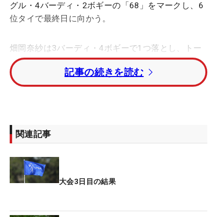
グル・4バーディ・2ボギーの「68」をマークし、6
位タイで最終日に向かう。
畑岡奈紗は3バーディ・4ボギーで1つ落とし、トー
タル3アンダー・22位タイ。吉田優利は３バーデ
記事の続きを読む
ィ・1ボギーの「70」でプレーしトータル2アンダ
ー・31位タイにつけた。
笹生優花は1つ落としてトータル１アンダー・39位
タイ、西村優菜は「74」でトータル2オーバー・66
関連記事
位タイとなっている。
出場6試合連続優勝をめざすネリー・コルダ（米
国）は首位と11打差のトータル8アンダー・3位タ
大会3日目の結果
イ。トータル19アンダー・首位にマデリーン・サグ
ストロム（スウェーデン）。ローズ・チャン（米