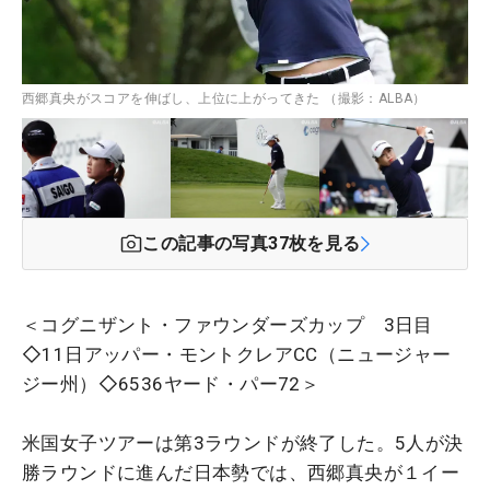
西郷真央がスコアを伸ばし、上位に上がってきた （撮影：ALBA）
この記事の写真
37
枚を見る
＜コグニザント・ファウンダーズカップ 3日目
◇11日アッパー・モントクレアCC（ニュージャー
ジー州）◇6536ヤード・パー72＞
米国女子ツアーは第3ラウンドが終了した。5人が決
勝ラウンドに進んだ日本勢では、西郷真央が１イー