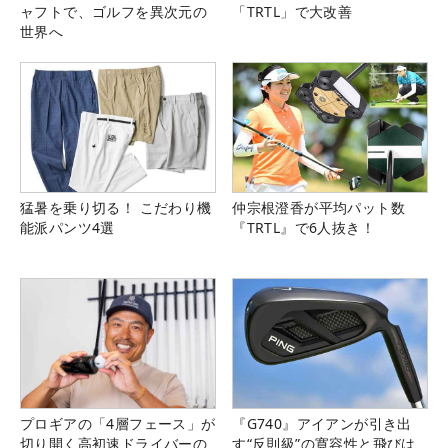
ャフトで、ゴルフを異次元の
「TRTL」で大改善
世界へ
猛暑を乗り切る！ こだわり機
仲宗根澄香が平均パット数
能派パンツ4選
『TRTL』で6人抜き！
プロギアの「4層フェース」が
『G740』アイアンが引き出
切り開く高初速ドライバーの
す“反則級”の寛容性と飛びは