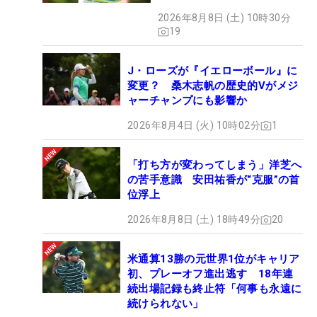
2026年8月8日 (土) 10時30分
19
J・ローズが『イエローボール』に
変更？ 桑木志帆の歴史的Vがメジ
ャーチャンプにも影響か
2026年8月4日 (火) 10時02分
1
「打ち方が変わってしまう」洋芝へ
の苦手意識 安田祐香が“克服”の首
位浮上
2026年8月8日 (土) 18時49分
20
米通算13勝の元世界1位がキャリア
初、プレーオフ進出逃す 18年連
続出場記録も終止符「何事も永遠に
続けられない」