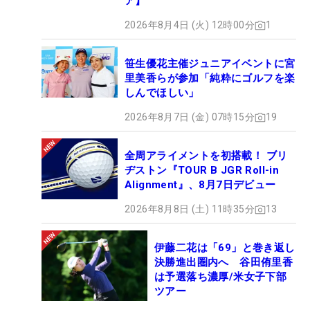
ア】
2026年8月4日 (火) 12時00分
1
笹生優花主催ジュニアイベントに宮
里美香らが参加「純粋にゴルフを楽
しんでほしい」
2026年8月7日 (金) 07時15分
19
全周アライメントを初搭載！ ブリ
ヂストン『TOUR B JGR Roll-in
Alignment』、8月7日デビュー
2026年8月8日 (土) 11時35分
13
伊藤二花は「69」と巻き返し
決勝進出圏内へ 谷田侑里香
は予選落ち濃厚/米女子下部
ツアー