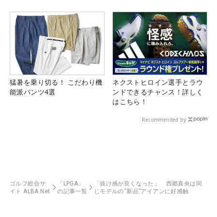
猛暑を乗り切る！ こだわり機
ネクストヒロイン選手とラウ
能派パンツ4選
ンドできるチャンス！詳しく
はこちら！
Recommended by
ゴルフ総合サ
「LPGA」
「抜け感が良くなった」 西郷真央は同
イト ALBA Net
の記事一覧
じモデルの“新品”アイアンに好感触