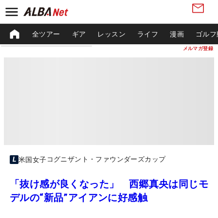
全ツアー
ギア
レッスン
ライフ
漫画
ゴルフ
メルマガ登録
コグニザント・ファウンダーズカップ
米国女子
「抜け感が良くなった」 西郷真央は同じモ
デルの“新品”アイアンに好感触