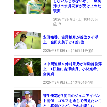
しないんじゃないか」 全英
帰りの永井花奈が受け止めた
現実
2026年8月8日 (土) 10時30分
19
安田祐香、吉澤柚月が首位タイ浮
上 金田久美子が1差3位
2026年8月8日 (土) 16時21分
1
＜中間速報＞仲村果乃が単独首位浮
上 1打差に吉澤柚月、小林光希、
全美貞
2026年8月8日 (土) 13時04分
1
笹生優花が6度目のジュニアイベン
ト開催 ゴルフを通じて伝えたいこ
と「真剣だけど、それを楽しむ」