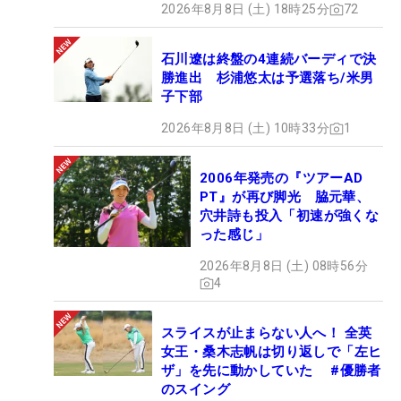
2026年8月8日 (土) 18時25分
72
石川遼は終盤の4連続バーディで決
勝進出 杉浦悠太は予選落ち/米男
子下部
2026年8月8日 (土) 10時33分
1
2006年発売の『ツアーAD
PT』が再び脚光 脇元華、
穴井詩も投入「初速が強くな
った感じ」
2026年8月8日 (土) 08時56分
4
スライスが止まらない人へ！ 全英
女王・桑木志帆は切り返しで「左ヒ
ザ」を先に動かしていた #優勝者
のスイング