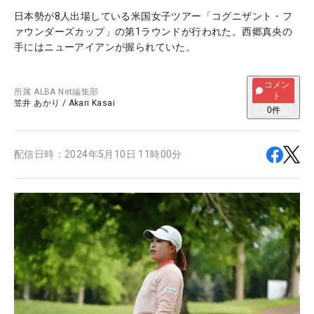
日本勢が8人出場している米国女子ツアー「コグニザント・フ
ァウンダーズカップ」の第1ラウンドが行われた。西郷真央の
手にはニューアイアンが握られていた。
コメン
所属
ALBA Net編集部
ト
笠井 あかり
/
Akari Kasai
0
件
配信日時：
2024年5月10日 11時00分