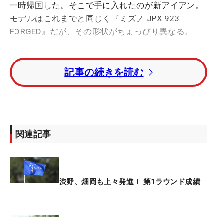
一時帰国した。そこで手に入れたのが新アイアン。
モデルはこれまでと同じく『ミズノ JPX 923
FORGED』だが、その形状がちょっぴり異なる。
「バンスを抜けのいいような形状にしました。1カ
記事の続きを読む
月くらい前から頼んでいてそれがようやく完成し
た」。受け取って最初に練習マットから打ったとき
から好感触。米国に持ち込み、ツアーバンでロフト
角の最終調整も施してある。「試合で使ってみて
も、すごく良くなってると感じた。フェアウェイか
関連記事
らもですけど、今週はラフが重くてその抜け感もい
つもより良くなった」と新たな武器が出来上がっ
た。
渋野、畑岡も上々発進！ 第1ラウンド成績
ちなみに、パターのロフト角、ライ角といった細か
い調整のために「ワールドレディスチャンピオンシ