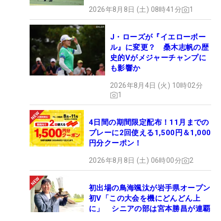
2026年8月8日 (土) 08時41分
1
J・ローズが『イエローボー
ル』に変更？ 桑木志帆の歴
史的Vがメジャーチャンプに
も影響か
2026年8月4日 (火) 10時02分
1
4日間の期間限定配布！11月までの
プレーに2回使える1,500円＆1,000
円分クーポン！
2026年8月8日 (土) 06時00分
2
初出場の鳥海颯汰が岩手県オープン
初V「この大会を機にどんどん上
に」 シニアの部は宮本勝昌が連覇