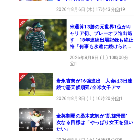
2026年8月6日 (木) 17時43分
19
米通算13勝の元世界1位がキ
ャリア初、プレーオフ進出逃
す 18年連続出場記録も終止
符「何事も永遠に続けられな
い」
2026年8月8日 (土) 10時00分
1
岩永杏奈が16強進出 大会は3日連
続で悪天候順延/全米女子アマ
2026年8月8日 (土) 10時20分
1
全英制覇の桑木志帆が“凱旋帰国”
次なる目標は「やっぱり女王を狙い
たい」