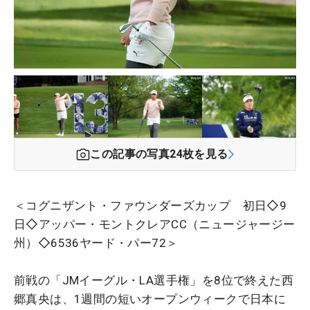
この記事の写真
24
枚を見る
＜コグニザント・ファウンダーズカップ 初日◇9
日◇アッパー・モントクレアCC（ニュージャージー
州）◇6536ヤード・パー72＞
前戦の「JMイーグル・LA選手権」を8位で終えた西
郷真央は、1週間の短いオープンウィークで日本に