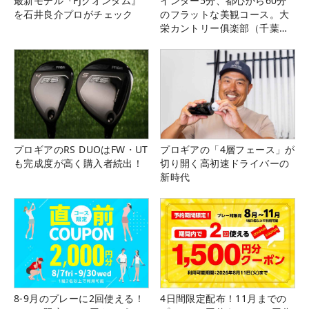
最新モデル『FJクオンタム』
インター5分、都心から60分
を石井良介プロがチェック
のフラットな美観コース。大
栄カントリー俱楽部（千葉
県）
プロギアのRS DUOはFW・UT
プロギアの「4層フェース」が
も完成度が高く購入者続出！
切り開く高初速ドライバーの
新時代
8-9月のプレーに2回使える！
4日間限定配布！11月までの