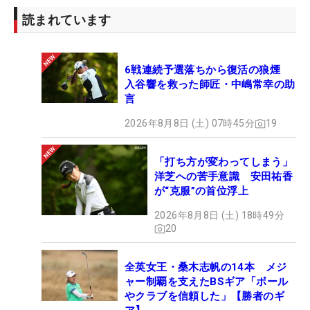
読まれています
6戦連続予選落ちから復活の狼煙
入谷響を救った師匠・中嶋常幸の助
言
2026年8月8日 (土) 07時45分
19
「打ち方が変わってしまう」
洋芝への苦手意識 安田祐香
が“克服”の首位浮上
2026年8月8日 (土) 18時49分
20
全英女王・桑木志帆の14本 メジ
ャー制覇を支えたBSギア「ボール
やクラブを信頼した」【勝者のギ