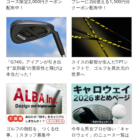
コース限定2,000円クーポン
プレーに2回使える1,500円分
配布中！
クーポン配布中！
『G740』アイアンが引き出
スイスの叡智が生んだTPTシ
す“反則級”の寛容性と飛びは
ャフトで、ゴルフを異次元の
本当だった！
世界へ
ゴルフの熱狂を、つくる仕
今年も男女プロが強い「キャ
事。｜スタッフ募集中
ロウェイ」のニュース一覧は