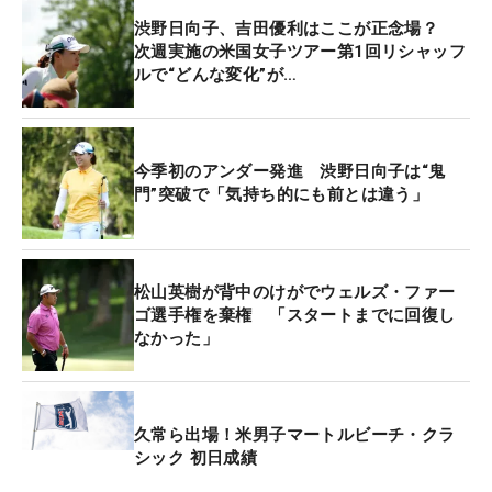
ップサロンパス」に来ていたツアーバンを訪ねたと
渋野日向子、吉田優利はここが正念場？
いう。そこでは今後のクラブセッティングの今後の
次週実施の米国女子ツアー第1回リシャッフ
相談事もした。「より良いクラブで」という思いを
ルで“どんな変化”が…
徹底している。
初日のパーオン率は83％。ニューアイアンもすっか
今季初のアンダー発進 渋野日向子は“鬼
り手に馴染み、3バーディ・2ボギーの「71」をマー
門”突破で「気持ち的にも前とは違う」
クした。ビッグスコアも多く飛び出し、1アンダー
は48位タイ。「ショットはすごく良くてバーディパ
ットがずっと外れていた。取りこぼしも多かったの
松山英樹が背中のけがでウェルズ・ファー
で、ちょっともったいないプレーだった」と、31パ
ゴ選手権を棄権 「スタートまでに回復し
ットだったグリーン上に不満が残る。2つのボギー
なかった」
はパー5で喫したもの。“もったいない”を減らし、チ
ャンスで決め切れるような流れを作りたい。
久常ら出場！米男子マートルビーチ・クラ
「初日としてはまずまずだったと思うので、あした
シック 初日成績
も引き続き頑張りたい」。自信を持って振れる新た