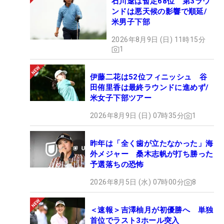
石川遼は暫定68位 第3ラウ
ンドは悪天候の影響で順延/
米男子下部
2026年8月9日 (日) 11時15分
1
伊藤二花は52位フィニッシュ 谷
田侑里香は最終ラウンドに進めず/
米女子下部ツアー
2026年8月9日 (日) 07時35分
1
昨年は「全く歯が立たなかった」海
外メジャー 桑木志帆が打ち勝った
予選落ちの恐怖
2026年8月5日 (水) 07時00分
8
＜速報＞吉澤柚月が初優勝へ 単独
首位でラスト3ホール突入