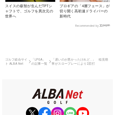
スイスの叡智が生んだTPTシ
プロギアの「4層フェース」が
ャフトで、ゴルフを異次元の
切り開く高初速ドライバーの
世界へ
新時代
Recommended by
ゴルフ総合サイ
「LPGA」
「遅いのが悪かったけれど…」 稲見萌
ト ALBA Net
の記事一覧
寧がスロープレーにより2罰打