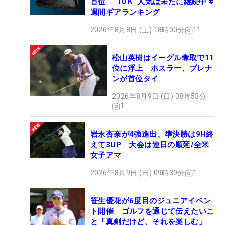
首位 “10Ｋ”人気は未だに継続中 #
週間ギアランキング
2026年8月8日 (土) 18時00分
11
松山英樹はイーグル奪取で11
位に浮上 ホスラー、ブレナ
ンが首位タイ
2026年8月9日 (日) 08時53分
1
岩永杏奈が4強進出、準決勝は9H終
えて3UP 大会は連日の順延/全米
女子アマ
2026年8月9日 (日) 09時39分
1
笹生優花が6度目のジュニアイベン
ト開催 ゴルフを通じて伝えたいこ
と「真剣だけど、それを楽しむ」