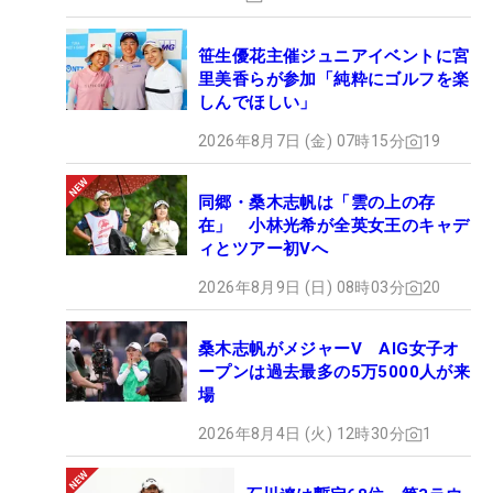
笹生優花主催ジュニアイベントに宮
里美香らが参加「純粋にゴルフを楽
しんでほしい」
2026年8月7日 (金) 07時15分
19
同郷・桑木志帆は「雲の上の存
在」 小林光希が全英女王のキャデ
ィとツアー初Vへ
2026年8月9日 (日) 08時03分
20
桑木志帆がメジャーV AIG女子オ
ープンは過去最多の5万5000人が来
場
2026年8月4日 (火) 12時30分
1