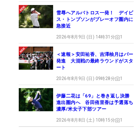
雪辱へアルバトロス一発！ デイビ
ス・トンプソンがプレーオフ圏内に
急接近
2026年8月9日 (日) 14時31分
1
＜速報＞安田祐香、吉澤柚月はパー
発進 大混戦の最終ラウンドがスタ
ート
2026年8月9日 (日) 09時28分
1
伊藤二花は「69」と巻き返し決勝
進出圏内へ 谷田侑里香は予選落ち
濃厚/米女子下部ツアー
2026年8月8日 (土) 10時15分
1