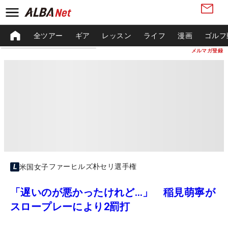
全ツアー
ギア
レッスン
ライフ
漫画
ゴルフ
メルマガ登録
ファーヒルズ朴セリ選手権
米国女子
「遅いのが悪かったけれど…」 稲見萌寧が
スロープレーにより2罰打