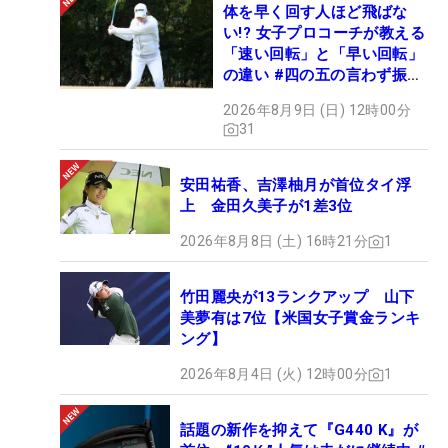
体を早く回す人ほど飛ばな
い!? 女子プロコーチが教える
「速い回転」と「早い回転」
の違い #四の五の言わず振り
氣れ
2026年8月9日 (日) 12時00分
31
安田祐香、吉澤柚月が首位タイ浮
上 金田久美子が1差3位
2026年8月8日 (土) 16時21分
1
竹田麗央が13ランクアップ 山下
美夢有は7位【米国女子賞金ランキ
ング】
2026年8月4日 (火) 12時00分
1
話題の新作を抑えて『G440 K』が