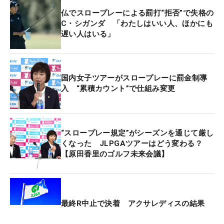
「うまくいかなくて、難しいところに行ったりで、
仏でスロープレーによる罰打“拒否”で失格の
ふたりして時間がかかっていた。『早くして』と
C・シガンダ 「わたしはいい人、ほかにも
（競技委員に）言われて早くしていたけれど、追い
遅い人はいる」
つかなかった。（計測を）理解できていなくて、分
からないままプレーしていた。それもトラブルが2
回続いちゃった」
国内女子ツアーがスロープレーに罰金制導
入 “累積カウント”で仕組み変更
スピーディなプレーを心がけたが、“最悪”の結果と
なり、稲見のみが処罰された。「遅いのが悪かった
けれど、ちゃんと理解できていたら…」と反省す
“スロープレー規定”がシーズンを通じて厳し
る。
くなった JLPGAツアーはどう変わる？
【原田香里のゴルフ未来会議】
この日は5バーディ・5ボギー・1トリプルボギーの
「74」と出入りの激しい一日になった。「自分のゴ
ルフ自体は悪くなかったけれど、コースやショート
ゲームが難しくてボギーになった」と振り返る。シ
最終R中止で決着 アクサレディスの結果
ョットの好感触は、バーディを5つ奪えていること