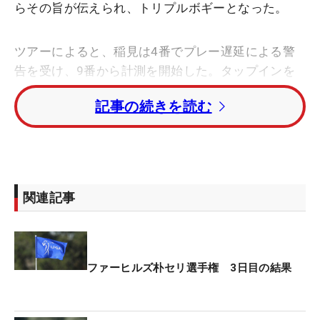
らその旨が伝えられ、トリプルボギーとなった。
ツアーによると、稲見は4番でプレー遅延による警
告を受け、9番から計測を開始した。タップインを
除いて各ショット40秒が持ち時間となるが、稲見は
記事の続きを読む
合計10秒以上オーバーしたため、LPGAペースオブ
プレーポリシーに基づいてペナルティを与えること
を決定。ホールアウト後、アテストテントで稲見が
抗議をアピールしなかったという。
関連記事
この日はキム・アリム（韓国）と2サムでプレー。
後半8番で「ごちゃごちゃで時間がかかっていた」
と両者ともにボギーとした。そしてそのドタバタは
続き、持ち時間をオーバーしたことで罰打が科せら
ファーヒルズ朴セリ選手権 3日目の結果
れた。