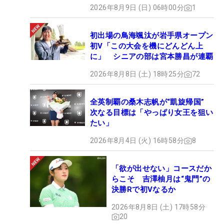
2026年8月9日 (日) 06時00分
1
初出場の鳥海颯汰が岩手県オープン
初V「この大会を機にどんどん上
に」 シニアの部は宮本勝昌が連覇
2026年8月8日 (土) 18時25分
72
全英制覇の桑木志帆が“凱旋帰国”
次なる目標は「やっぱり女王を狙い
たい」
2026年8月4日 (火) 16時58分
8
「欲が出せない」コースだか
らこそ 吉澤柚月は“鬼門”の
決勝Rで初Vなるか
2026年8月8日 (土) 17時58分
20