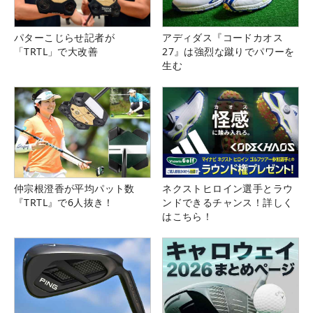
パターこじらせ記者が
アディダス『コードカオス
「TRTL」で大改善
27』は強烈な蹴りでパワーを
生む
仲宗根澄香が平均パット数
ネクストヒロイン選手とラウ
『TRTL』で6人抜き！
ンドできるチャンス！詳しく
はこちら！