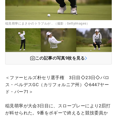
稲見萌寧にまさかのトラブルが… （撮影：GettyImages）
この記事の写真
9
枚を見る
＜ファーヒルズ朴セリ選手権 3日目◇23日◇パロ
ス・ベルデスGC（カリフォルニア州）◇6447ヤー
ド・パー71＞
稲見萌寧が大会3日目に、スロープレーにより2罰打
が科せられた。9番をボギーで終えると競技委員か