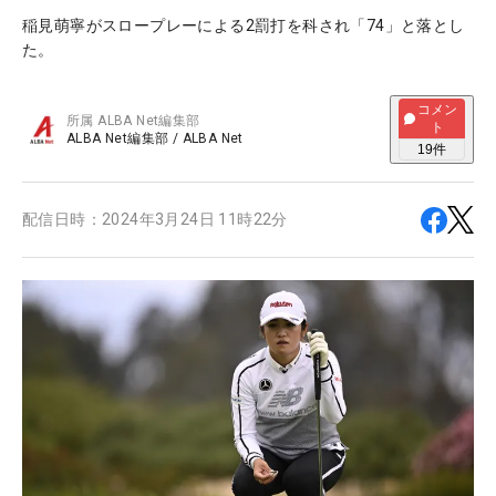
稲見萌寧がスロープレーによる2罰打を科され「74」と落とし
た。
コメン
所属
ALBA Net編集部
ト
ALBA Net編集部
/
ALBA Net
19
件
配信日時：
2024年3月24日 11時22分