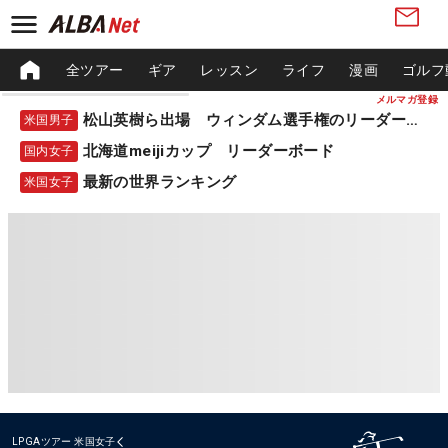
全ツアー
ギア
レッスン
ライフ
漫画
ゴルフ
メルマガ登録
松山英樹ら出場 ウィンダム選手権のリーダーボード
米国男子
北海道meijiカップ リーダーボード
国内女子
最新の世界ランキング
米国女子
LPGAツアー
米国女子