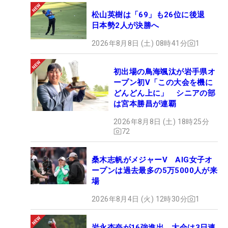
松山英樹は「69」も26位に後退
日本勢2人が決勝へ
2026年8月8日 (土) 08時41分
1
初出場の鳥海颯汰が岩手県オ
ープン初V「この大会を機に
どんどん上に」 シニアの部
は宮本勝昌が連覇
2026年8月8日 (土) 18時25分
72
桑木志帆がメジャーV AIG女子オ
ープンは過去最多の5万5000人が来
場
2026年8月4日 (火) 12時30分
1
岩永杏奈が16強進出 大会は3日連