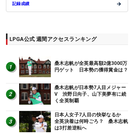
→
記録成績
LPGA公式 週間アクセスランキング
桑木志帆が全英最高額2億3000万
1
円ゲット 日本勢の獲得賞金は？
桑木志帆が日本勢7人目メジャー
2
V 渋野日向子、山下美夢有に続
く全英制覇
日本人女子7人目の快挙なるか
3
全英決着は何時ごろ？ 桑木志帆
は3打差逆転へ