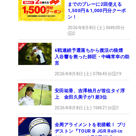
までのプレーに2回使える
1,500円＆1,000円分クーポ
ン！
2026年8月8日 (土) 06時00分
2
6戦連続予選落ちから復活の狼煙
入谷響を救った師匠・中嶋常幸の助
言
2026年8月8日 (土) 07時45分
19
安田祐香、吉澤柚月が首位タイ浮
上 金田久美子が1差3位
2026年8月8日 (土) 16時21分
1
全周アライメントを初搭載！ ブリ
ヂストン『TOUR B JGR Roll-in