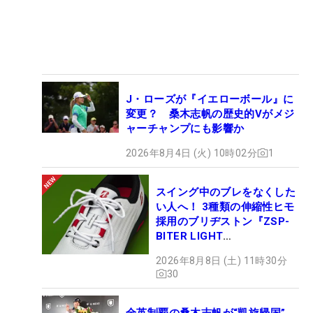
J・ローズが『イエローボール』に
変更？ 桑木志帆の歴史的Vがメジ
ャーチャンプにも影響か
2026年8月4日 (火) 10時02分
1
スイング中のブレをなくした
い人へ！ 3種類の伸縮性ヒモ
採用のブリヂストン『ZSP-
BITER LIGHT
MAGICLACE』、8月8日デビ
2026年8月8日 (土) 11時30分
ュー
30
全英制覇の桑木志帆が“凱旋帰国”