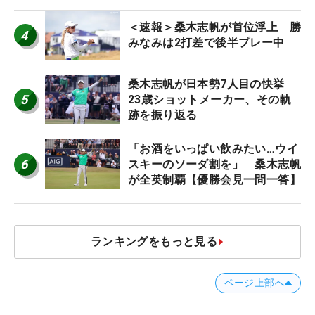
＜速報＞桑木志帆が首位浮上 勝
4
みなみは2打差で後半プレー中
桑木志帆が日本勢7人目の快挙
5
23歳ショットメーカー、その軌
跡を振り返る
「お酒をいっぱい飲みたい…ウイ
6
スキーのソーダ割を」 桑木志帆
が全英制覇【優勝会見一問一答】
ランキングをもっと見る
ページ上部へ