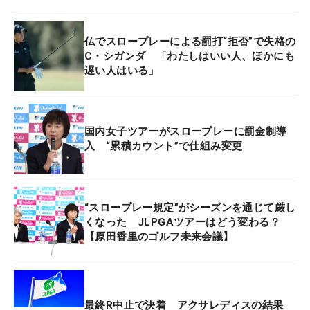
仏でスロープレーによる罰打“拒否”で失格の
C・シガンダ 「わたしはいい人、ほかにも
遅い人はいる」
国内女子ツアーがスロープレーに罰金制導
入 “累積カウント”で仕組み変更
“スロープレー規定”がシーズンを通じて厳し
くなった JLPGAツアーはどう変わる？
【原田香里のゴルフ未来会議】
最終R中止で決着 アクサレディスの結果