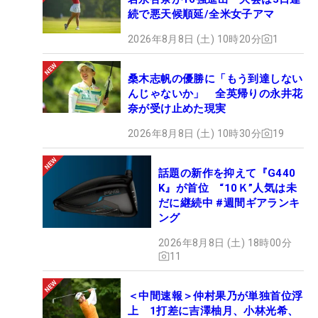
続で悪天候順延/全米女子アマ
2026年8月8日 (土) 10時20分
1
桑木志帆の優勝に「もう到達しない
んじゃないか」 全英帰りの永井花
奈が受け止めた現実
2026年8月8日 (土) 10時30分
19
話題の新作を抑えて『G440
K』が首位 “10Ｋ”人気は未
だに継続中 #週間ギアランキ
ング
2026年8月8日 (土) 18時00分
11
＜中間速報＞仲村果乃が単独首位浮
上 1打差に吉澤柚月、小林光希、