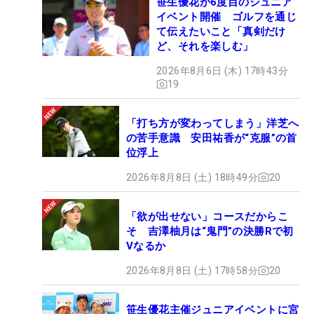
笹生優花が6度目のジュニア
イベント開催 ゴルフを通じ
て伝えたいこと「真剣だけ
ど、それを楽しむ」
2026年8月6日 (木) 17時43分
19
「打ち方が変わってしまう」洋芝へ
の苦手意識 安田祐香が“克服”の首
位浮上
2026年8月8日 (土) 18時49分
20
「欲が出せない」コースだからこ
そ 吉澤柚月は“鬼門”の決勝Rで初
Vなるか
2026年8月8日 (土) 17時58分
20
笹生優花主催ジュニアイベントに宮