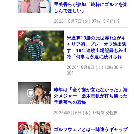
里美香らが参加「純粋にゴルフを楽
しんでほしい」
2026年8月7日 (金) 07時15分
19
米通算13勝の元世界1位がキ
ャリア初、プレーオフ進出逃
す 18年連続出場記録も終止
符「何事も永遠に続けられな
い」
2026年8月8日 (土) 10時00分
1
昨年は「全く歯が立たなかった」海
外メジャー 桑木志帆が打ち勝った
予選落ちの恐怖
2026年8月5日 (水) 07時00分
8
ゴルフウェアとは一味違うギャップ