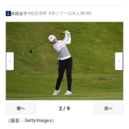
#
稲見萌寧
#
米ツアー日本人NEWS
米国女子
2
/
9
前へ
次へ
（撮影：GettyImages）