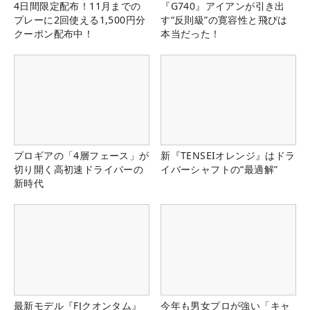
4日間限定配布！11月までの
『G740』アイアンが引き出
プレーに2回使える1,500円分
す“反則級”の寛容性と飛びは
クーポン配布中！
本当だった！
プロギアの「4層フェース」が
新『TENSEIオレンジ』はドラ
切り開く高初速ドライバーの
イバーシャフトの“最適解”
新時代
最新モデル『FJクオンタム』
今年も男女プロが強い「キャ