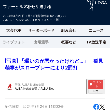
ファーヒルズ朴セリ選手権
2024年3月21日-3月24日
賞金総額
$2,000,000
パロス・ベルデスGC（カリフォルニア州）
大会TOP
リーダーボード
組み合せ
ニュース
ライブフォト
出場選手
概要など
TV放送予定
[写真] 「遅いのが悪かったけれど…」 稲見
萌寧がスロープレーにより2罰打
コメン
所属
ALBA Net編集部
ト
ALBA Net編集部
/
ALBA Net
0
件
配信日時：
2024年3月24日 11時22分