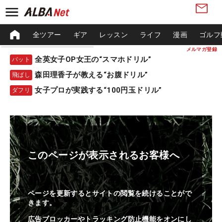
全ツアー
ギア
レッスン
ライフ
漫画
ゴルフ
メルマガ登録
全英女子OP女王の“スマホドリル”
パット
森田理香子が教える“お腹ドリル”
飛ばし
女子プロが実践する“100円玉ドリル”
ダフリ
このページが表示されるお客様へ
ページを更新するとサイトの閲覧を続けることがで
きます。
広告ブロッカーやトラッキング防止機能をオンにし