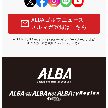
ALBAゴルフニュース
メルマガ登録はこちら
ALBA NetはR&Aのオフィシャルデジタルパートナー、および
USLPGAの日本公式サイトパートナーです。