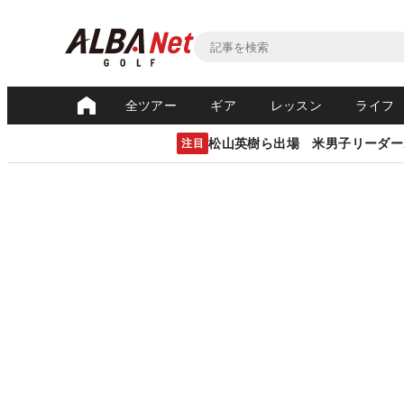
全ツアー
ギア
レッスン
ライフ
松山英樹ら出場 米男子リーダー
注目