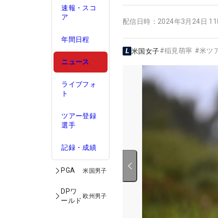
速報・スコ
ア
配信日時：
2024年3月24日 1
年間日程
#
稲見萌寧
#
米ツ
米国女子
ニュース
ライブフォ
ト
ツアー登録
選手
記録・成績
PGA
米国男子
DPワ
欧州男子
ールド