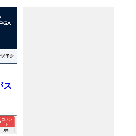
放送予定
がス
コメン
ト
0
件