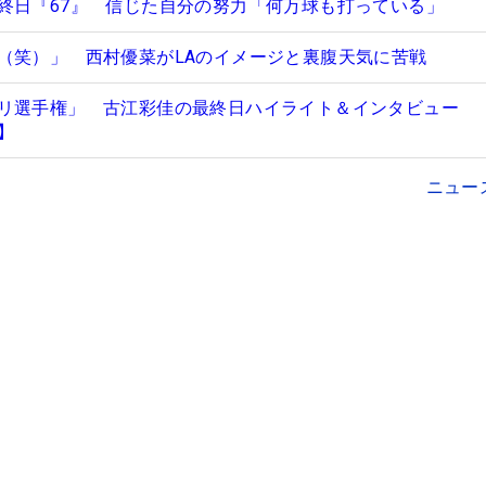
終日『67』 信じた自分の努力「何万球も打っている」
（笑）」 西村優菜がLAのイメージと裏腹天気に苦戦
リ選手権」 古江彩佳の最終日ハイライト＆インタビュー
】
ニュー