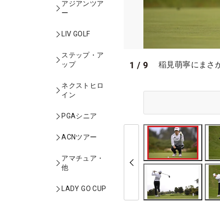
アジアンツア
ー
LIV GOLF
ステップ・ア
1
/
9
稲見萌寧にまさかの
ップ
ネクストヒロ
イン
PGAシニア
ACNツアー
アマチュア・
他
LADY GO CUP