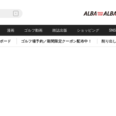
漫画
ゴルフ動画
雑誌出版
ショッピング
SN
ボード
ゴルフ場予約／期間限定クーポン配布中！
削り出