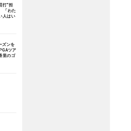
罰打“拒
 「わた
い人はい
ーズンを
PGAツア
香里のゴ