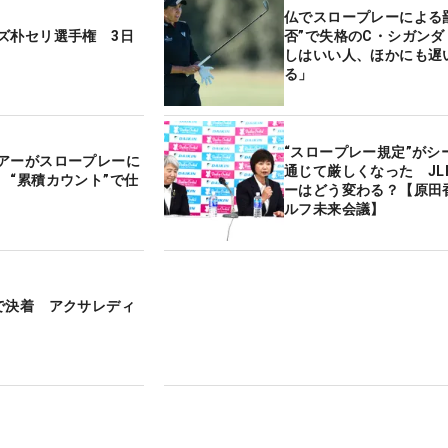
仏でスロープレーによる
ズ朴セリ選手権 3日
否”で失格のC・シガンダ
しはいい人、ほかにも遅
る」
“スロープレー規定”がシ
アーがスロープレーに
通じて厳しくなった JL
 “累積カウント”で仕
ーはどう変わる？【原田
ルフ未来会議】
で決着 アクサレディ