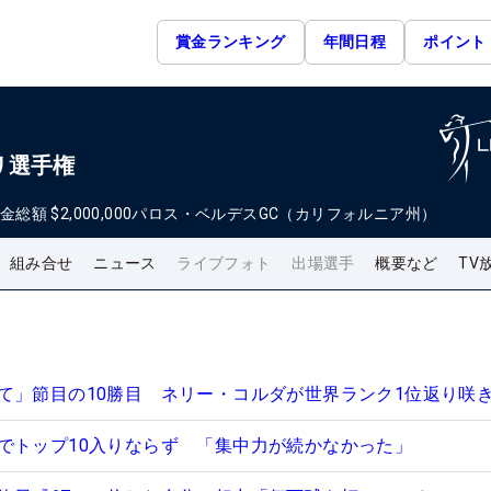
賞金ランキング
年間日程
ポイント
リ選手権
金総額
$2,000,000
パロス・ベルデスGC（カリフォルニア州）
組み合せ
ニュース
ライブフォト
出場選手
概要など
TV
て」節目の10勝目 ネリー・コルダが世界ランク1位返り咲
でトップ10入りならず 「集中力が続かなかった」