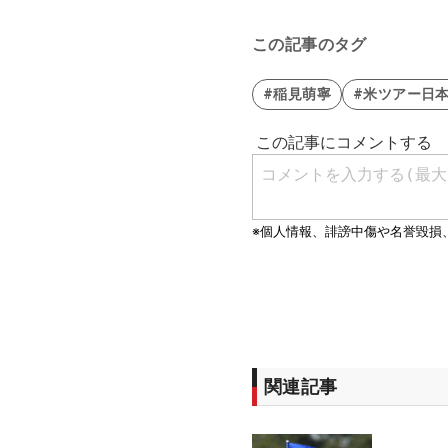
この記事のタグ
#稲見萌寧
#米ツアー日本
関連記事