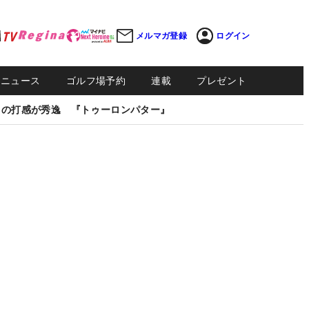
メルマガ登録
ログイン
Sニュース
ゴルフ場予約
連載
プレゼント
しの打感が秀逸 『トゥーロンパター』