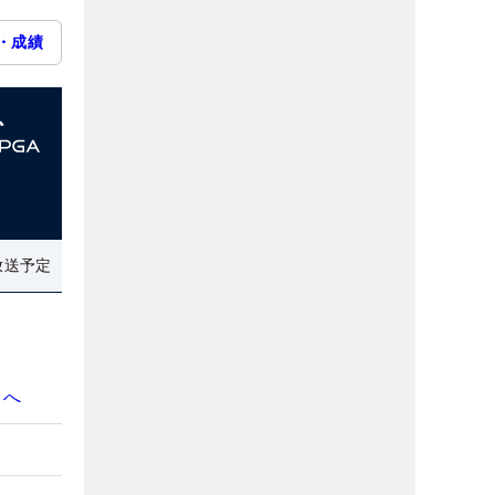
・成績
放送予定
きへ