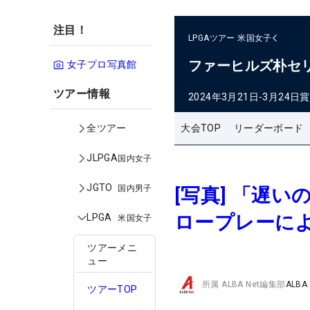
注目！
LPGAツアー
米国女子
ファーヒルズ朴セ
女子プロ写真館
ツアー情報
2024年3月21日-3月24日
賞
大会TOP
リーダーボード
全ツアー
JLPGA
国内女子
JGTO
国内男子
[写真] 「遅
ロープレーによ
LPGA
米国女子
ツアーメニ
ュー
所属
ALBA Net編集部
ALBA
ツアーTOP