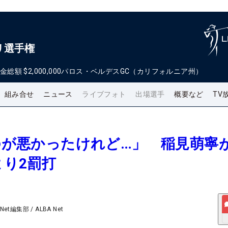
リ選手権
金総額
$2,000,000
パロス・ベルデスGC（カリフォルニア州）
組み合せ
ニュース
ライブフォト
出場選手
概要など
TV
いのが悪かったけれど…」 稲見萌寧
り2罰打
 Net編集部
/
ALBA Net