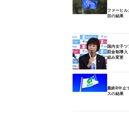
ファーヒル
目の結果
国内女子ツ
罰金制導入
組み変更
最終R中止
スの結果