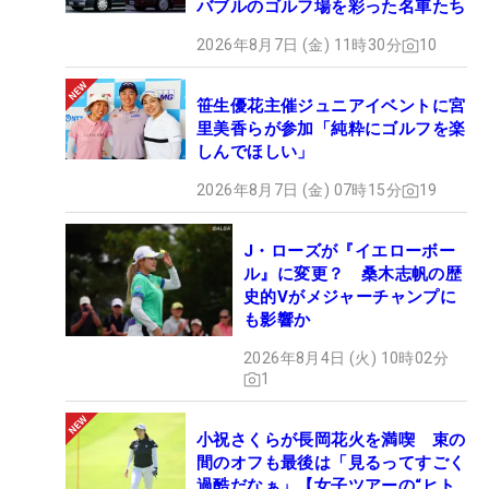
バブルのゴルフ場を彩った名車たち
2026年8月7日 (金) 11時30分
10
笹生優花主催ジュニアイベントに宮
里美香らが参加「純粋にゴルフを楽
しんでほしい」
2026年8月7日 (金) 07時15分
19
J・ローズが『イエローボー
ル』に変更？ 桑木志帆の歴
史的Vがメジャーチャンプに
も影響か
2026年8月4日 (火) 10時02分
1
小祝さくらが長岡花火を満喫 束の
間のオフも最後は「見るってすごく
過酷だなぁ」【女子ツアーの“ヒト