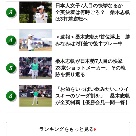
日本人女子7人目の快挙なるか
3
全英決着は何時ごろ？ 桑木志帆
は3打差逆転へ
＜速報＞桑木志帆が首位浮上 勝
4
みなみは2打差で後半プレー中
桑木志帆が日本勢7人目の快挙
5
23歳ショットメーカー、その軌
跡を振り返る
「お酒をいっぱい飲みたい…ウイ
6
スキーのソーダ割を」 桑木志帆
が全英制覇【優勝会見一問一答】
ランキングをもっと見る