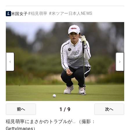
#
稲見萌寧
#
米ツアー日本人NEWS
米国女子
1
/
9
前へ
次へ
稲見萌寧にまさかのトラブルが… （撮影：
GettyImages）