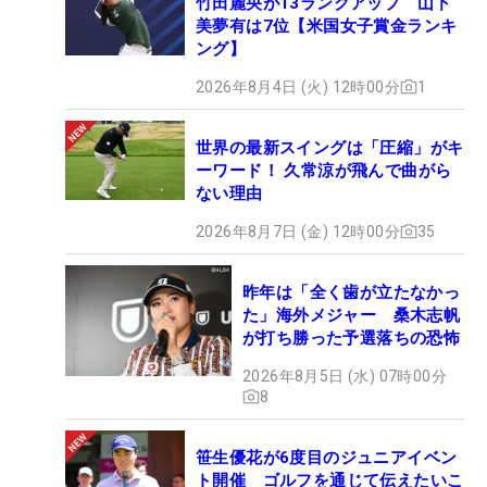
竹田麗央が13ランクアップ 山下
美夢有は7位【米国女子賞金ランキ
ング】
2026年8月4日 (火) 12時00分
1
世界の最新スイングは「圧縮」がキ
ーワード！ 久常涼が飛んで曲がら
ない理由
2026年8月7日 (金) 12時00分
35
昨年は「全く歯が立たなかっ
た」海外メジャー 桑木志帆
が打ち勝った予選落ちの恐怖
2026年8月5日 (水) 07時00分
8
笹生優花が6度目のジュニアイベン
ト開催 ゴルフを通じて伝えたいこ