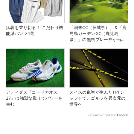
猛暑を乗り切る！ こだわり機
「潮来CC（茨城県）」＆「鹿
能派パンツ4選
児島ガーデンGC（鹿児島
県）」の無料プレー券が当た
る！！
アディダス『コードカオス
スイスの叡智が生んだTPTシ
27』は強烈な蹴りでパワーを
ャフトで、ゴルフを異次元の
生む
世界へ
Recommended by