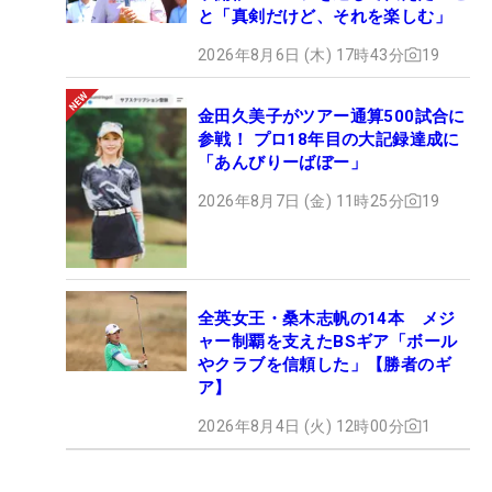
と「真剣だけど、それを楽しむ」
2026年8月6日 (木) 17時43分
19
金田久美子がツアー通算500試合に
参戦！ プロ18年目の大記録達成に
「あんびりーばぼー」
2026年8月7日 (金) 11時25分
19
全英女王・桑木志帆の14本 メジ
ャー制覇を支えたBSギア「ボール
やクラブを信頼した」【勝者のギ
ア】
2026年8月4日 (火) 12時00分
1