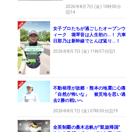
ズだった
2026年8月7日 (金) 10時00分
14
女子プロたちが過ごしたオープンウ
ィーク 堀琴音は人生初の…！ 六車
日那乃は新幹線でとんぼ返り…！
2026年8月7日 (金) 11時57分
1
不動裕理が故郷・熊本の地震に心痛
「自然が怖いな」 被災地を思い過
去2勝の戦いへ
2026年8月7日 (金) 07時50分
19
全英制覇の桑木志帆が“凱旋帰国”