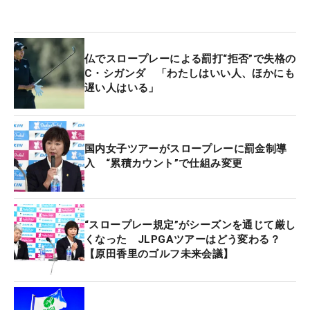
仏でスロープレーによる罰打“拒否”で失格の
C・シガンダ 「わたしはいい人、ほかにも
遅い人はいる」
国内女子ツアーがスロープレーに罰金制導
入 “累積カウント”で仕組み変更
“スロープレー規定”がシーズンを通じて厳し
くなった JLPGAツアーはどう変わる？
【原田香里のゴルフ未来会議】