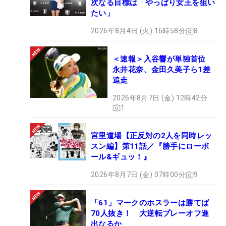
次なる目標は「やっぱり女王を狙い
たい」
2026年8月4日 (火) 16時58分
8
＜速報＞入谷響が単独首位
永井花奈、金田久美子ら1差
追走
2026年8月7日 (金) 12時42分
1
宮里道場【正反対の2人を同時レッ
スン編】第11話／『勝手にローボ
ール&ギュッ！』
2026年8月7日 (金) 07時00分
9
「61」マークのホスラーは勝てば
70人抜き！ 大逆転プレーオフ進
出なるか