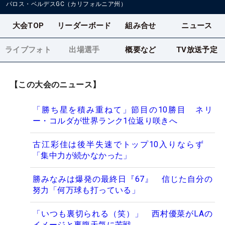
パロス・ベルデスGC（カリフォルニア州）
大会TOP
リーダーボード
組み合せ
ニュース
ライブフォト
出場選手
概要など
TV放送予定
【この大会のニュース】
「勝ち星を積み重ねて」節目の10勝目 ネリ
ー・コルダが世界ランク1位返り咲きへ
古江彩佳は後半失速でトップ10入りならず
「集中力が続かなかった」
勝みなみは爆発の最終日『67』 信じた自分の
努力「何万球も打っている」
「いつも裏切られる（笑）」 西村優菜がLAの
イメージと裏腹天気に苦戦