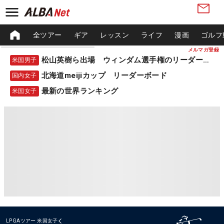
全ツアー
ギア
レッスン
ライフ
漫画
ゴルフ
メルマガ登録
松山英樹ら出場 ウィンダム選手権のリーダーボード
米国男子
北海道meijiカップ リーダーボード
国内女子
最新の世界ランキング
米国女子
LPGAツアー
米国女子