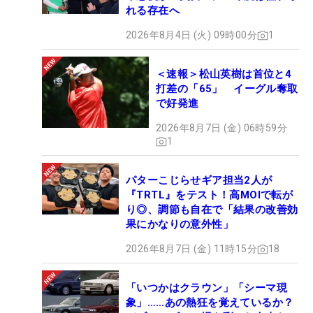
れる存在へ
2026年8月4日 (火) 09時00分
1
＜速報＞松山英樹は首位と4
打差の「65」 イーグル奪取
で好発進
2026年8月7日 (金) 06時59分
1
パターこじらせギア担当2人が
『TRTL』をテスト！高MOIで転が
り◎、調節も自在で「結果の改善効
果にかなりの意外性」
2026年8月7日 (金) 11時15分
18
「いつかはクラウン」「シーマ現
象」……あの熱狂を覚えているか？