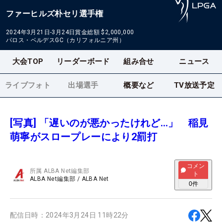
ファーヒルズ朴セリ選手権
2024年3月21日-3月24日
賞金総額
$2,000,000
パロス・ベルデスGC（カリフォルニア州）
大会TOP
リーダーボード
組み合せ
ニュース
ライブフォト
出場選手
概要など
TV放送予定
[写真] 「遅いのが悪かったけれど…」 稲見
萌寧がスロープレーにより2罰打
コメン
所属
ALBA Net編集部
ト
ALBA Net編集部
/
ALBA Net
0
件
配信日時：
2024年3月24日 11時22分