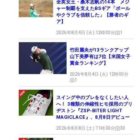
全英女王・桑木志帆の14本 メジ
ャー制覇を支えたBSギア「ボール
やクラブを信頼した」【勝者のギ
ア】
2026年8月4日 (火) 12時00分
1
竹田麗央が13ランクアップ
山下美夢有は7位【米国女子
賞金ランキング】
2026年8月4日 (火) 12時00分
1
スイング中のブレをなくしたい人
へ！ 3種類の伸縮性ヒモ採用のブリ
ヂストン『ZSP-BITER LIGHT
MAGICLACE』、8月8日デビュー
2026年8月8日 (土) 11時30分
30