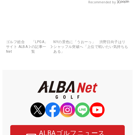
Recommended by
ゴルフ総合
「LPGA」
NYの景色に「うおーっ」 渋野日向子はリ
サイト ALBA
の記事一
シャッフル突破へ「上位で戦いたい気持ちも
Net
覧
ある」
ALBAゴルフニュース