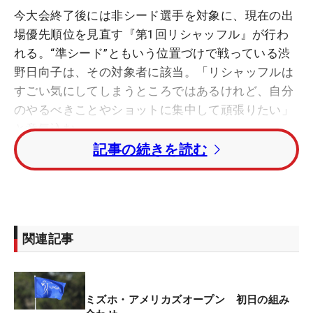
今大会終了後には非シード選手を対象に、現在の出
場優先順位を見直す『第1回リシャッフル』が行わ
れる。“準シード”ともいう位置づけで戦っている渋
野日向子は、その対象者に該当。「リシャッフルは
すごい気にしてしまうところではあるけれど、自分
のやるべきことやショットに集中して頑張りたい」
と意気込む。
記事の続きを読む
同地から車でわずか20キロのコースで行われた先週
の「コグニザント・ファウンダーズカップ」では、
初日に「69」をマークしたが2日目に崩れた。出場3
試合連続の予選通過とはならなかったが、「予選を
関連記事
通過した2試合や先週の初日は振り切れていた。も
うちょっとリズムよく振れるようにしたい」と納得
のいくショットの回数も徐々に増えてきている。
ミズホ・アメリカズオープン 初日の組み