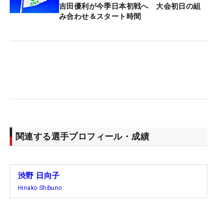
吉田優利が今季日本初戦へ 大会初日の組
（一緒に）回れるように頑張りたい」。競技は違え
み合わせ＆スタート時間
ど、オフにはソフトボールの小学生大会を開催する
などジュニアとの交流を大事にしている。米女子ツ
アー唯一のこのフォーマットは、週末行きへ、より
気合を入れる理由のひとつにもなる。
現在のポイントランキングは10.475ptで133位。リ
シャッフルボーダーラインの80位（109.255pt）ま
では約99ポイントの差がある。もともとのカテゴリ
ーの高さもあって80位入りを逃した場合でも夏場の
関連する選手プロフィール・成績
大会にほとんど出られる見込みだが、アジアシリー
ズや終盤戦、そしてシード復帰に向けてもポイント
を稼ぎたい。
渋野 日向子
Hinako Shibuno
「予選通過したいし、ポイントも稼ぎたいし、上位
で戦いたい気持ちもある。だけど、一打一打に集中