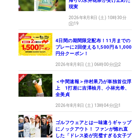
帰りの永井花奈が受け止めた
現実
2026年8月8日 (土) 10時30分
19
4日間の期間限定配布！11月までの
プレーに2回使える1,500円＆1,000
円分クーポン！
2026年8月8日 (土) 06時00分
2
＜中間速報＞仲村果乃が単独首位浮
上 1打差に吉澤柚月、小林光希、
全美貞
2026年8月8日 (土) 13時04分
1
ゴルフウェアとは一味違うギャップ
にノックアウト！ ファンが惚れ直
した「ドレス姿が完璧すぎる女子プ