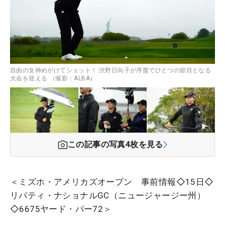
自由の女神めがけてショット！ 渋野日向子が序盤でひとつの節目となる
大会を迎える （撮影：ALBA）
この記事の写真
4
枚を見る
＜ミズホ・アメリカズオープン 事前情報◇15日◇
リバティ・ナショナルGC（ニュージャージー州）
◇6675ヤード・パー72＞