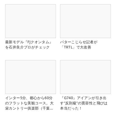
最新モデル『FJクオンタム』
パターこじらせ記者が
を石井良介プロがチェック
「TRTL」で大改善
インター5分、都心から60分
『G740』アイアンが引き出
のフラットな美観コース。大
す“反則級”の寛容性と飛びは
栄カントリー俱楽部（千葉
本当だった！
県）