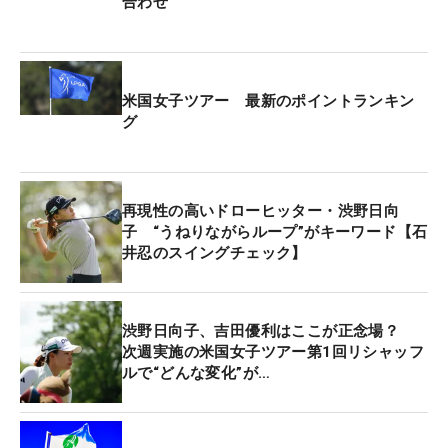
合わせ
今週のコースからはニューヨーク・マンハッタンの
街並みや自由の女神を望むことができる。プロアマ
は雨が降ったり止んだりの気まぐれな天気だった
が、晴れれば14番パー3や最終18番からは自由の女
米国女子ツアー 最新のポイントランキン
神がかなりくっきりと見えるロケーションだ。
グ
「きのう（火曜）インを回ってすごくいい景色のホ
ールがあって“うおーっ”って思った。なかなか見ら
再現性の高いドローヒッター・渋野日向
れる景色ではないから、見られる余裕を持てればい
子 “うねりながらループ”がキーワード【石
井忍のスイングチェック】
いな」。景観美を楽しみながら、フェアウェイやグ
リーンがアンジュレーションに富み「リンクスっぽ
いイメージがある」というコースを攻略していく。
渋野日向子、吉田優利はここが正念場？
次週実施の米国女子ツアー第1回リシャッフ
今大会では全米ジュニアゴルフ協会（AJGA）との
ルで“どんな変化”が…
取り組みにより、決勝ラウンドでジュニアとプロが
同組でプレーする。「ジュニアの子たちにはすっご
い貴重な経験。素晴らしいことだなと思うので、