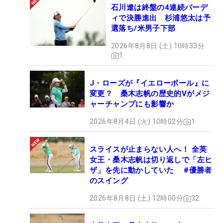
石川遼は終盤の4連続バーデ
ィで決勝進出 杉浦悠太は予
選落ち/米男子下部
2026年8月8日 (土) 10時33分
1
J・ローズが『イエローボール』に
変更？ 桑木志帆の歴史的Vがメジ
ャーチャンプにも影響か
2026年8月4日 (火) 10時02分
1
スライスが止まらない人へ！ 全英
女王・桑木志帆は切り返しで「左ヒ
ザ」を先に動かしていた #優勝者
のスイング
2026年8月8日 (土) 12時00分
32