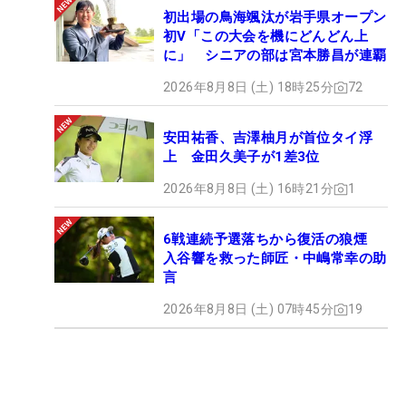
初出場の鳥海颯汰が岩手県オープン
初V「この大会を機にどんどん上
に」 シニアの部は宮本勝昌が連覇
2026年8月8日 (土) 18時25分
72
安田祐香、吉澤柚月が首位タイ浮
上 金田久美子が1差3位
2026年8月8日 (土) 16時21分
1
6戦連続予選落ちから復活の狼煙
入谷響を救った師匠・中嶋常幸の助
言
2026年8月8日 (土) 07時45分
19