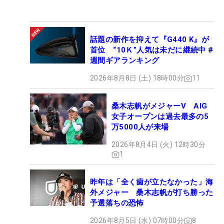
話題の新作を抑えて『G440 K』が
首位 “10Ｋ”人気は未だに継続中 #
週間ギアランキング
2026年8月8日 (土) 18時00分
11
桑木志帆がメジャーV AIG
女子オープンは過去最多の5
万5000人が来場
2026年8月4日 (火) 12時30分
1
昨年は「全く歯が立たなかった」海
外メジャー 桑木志帆が打ち勝った
予選落ちの恐怖
2026年8月5日 (水) 07時00分
8