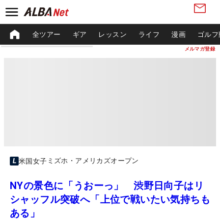
全ツアー
ギア
レッスン
ライフ
漫画
ゴルフ
メルマガ登録
ミズホ・アメリカズオープン
米国女子
NYの景色に「うおーっ」 渋野日向子はリ
シャッフル突破へ「上位で戦いたい気持ちも
ある」