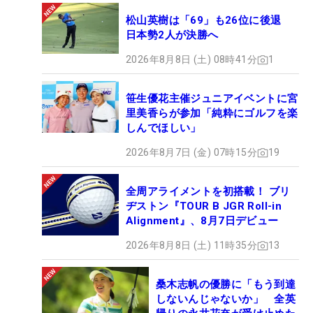
松山英樹は「69」も26位に後退
日本勢2人が決勝へ
2026年8月8日 (土) 08時41分
1
笹生優花主催ジュニアイベントに宮
里美香らが参加「純粋にゴルフを楽
しんでほしい」
2026年8月7日 (金) 07時15分
19
全周アライメントを初搭載！ ブリ
ヂストン『TOUR B JGR Roll-in
Alignment』、8月7日デビュー
2026年8月8日 (土) 11時35分
13
桑木志帆の優勝に「もう到達
しないんじゃないか」 全英