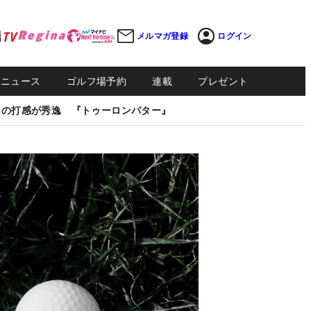
メルマガ登録
ログイン
Sニュース
ゴルフ場予約
連載
プレゼント
しの打感が秀逸 『トゥーロンパター』