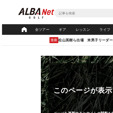
全ツアー
ギア
レッスン
ライフ
松山英樹ら出場 米男子リーダー
注目
このページが表示