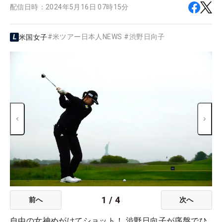
配信日時：
2024年5月16日 07時15分
#
米ツアー日本人NEWS
#
渋野日向子
米国女子
1
/
4
前へ
次へ
自由の女神めがけてショット！ 渋野日向子が序盤でひ