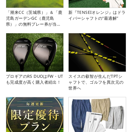
「潮来CC（茨城県）」＆「鹿
新『TENSEIオレンジ』はドラ
児島ガーデンGC（鹿児島
イバーシャフトの“最適解”
県）」の無料プレー券が当た
る！！
プロギアのRS DUOはFW・UT
スイスの叡智が生んだTPTシ
も完成度が高く購入者続出！
ャフトで、ゴルフを異次元の
世界へ