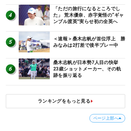
「ただの旅行になるところでし
4
た」 荒木優奈、赤字覚悟の“ギャ
ンブル渡英”実らせ初の全英へ
＜速報＞桑木志帆が首位浮上 勝
5
みなみは2打差で後半プレー中
桑木志帆が日本勢7人目の快挙
6
23歳ショットメーカー、その軌
跡を振り返る
ランキングをもっと見る
ページ上部へ