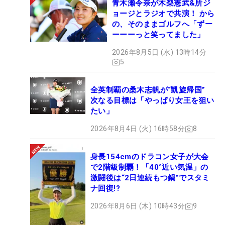
青木瀬令奈が木梨憲武&所ジ
ョージとラジオで共演！ から
の、そのままゴルフへ「ずー
ーーーっと笑ってました」
2026年8月5日 (水) 13時14分
5
全英制覇の桑木志帆が“凱旋帰国”
次なる目標は「やっぱり女王を狙い
たい」
2026年8月4日 (火) 16時58分
8
身長154cmのドラコン女子が大会
で2階級制覇！「40°近い気温」の
激闘後は“2日連続もつ鍋”でスタミ
ナ回復!?
2026年8月6日 (木) 10時43分
9