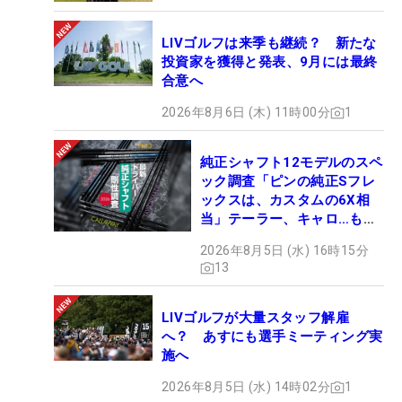
LIVゴルフは来季も継続？ 新たな
投資家を獲得と発表、9月には最終
合意へ
2026年8月6日 (木) 11時00分
1
純正シャフト12モデルのスペ
ック調査「ピンの純正Sフレ
ックスは、カスタムの6X相
当」テーラー、キャロ…もチ
ェック！
2026年8月5日 (水) 16時15分
13
LIVゴルフが大量スタッフ解雇
へ？ あすにも選手ミーティング実
施へ
2026年8月5日 (水) 14時02分
1