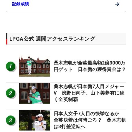
→
記録成績
LPGA公式 週間アクセスランキング
桑木志帆が全英最高額2億3000万
1
円ゲット 日本勢の獲得賞金は？
桑木志帆が日本勢7人目メジャー
2
V 渋野日向子、山下美夢有に続
く全英制覇
日本人女子7人目の快挙なるか
3
全英決着は何時ごろ？ 桑木志帆
は3打差逆転へ