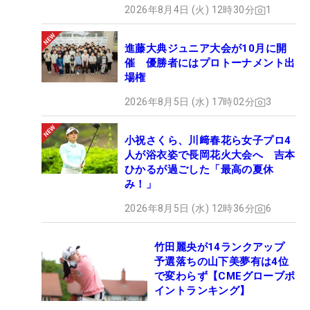
2026年8月4日 (火) 12時30分
1
進藤大典ジュニア大会が10月に開
催 優勝者にはプロトーナメント出
場権
2026年8月5日 (水) 17時02分
3
小祝さくら、川﨑春花ら女子プロ4
人が浴衣姿で長岡花火大会へ 吉本
ひかるが過ごした「最高の夏休
み！」
2026年8月5日 (水) 12時36分
6
竹田麗央が14ランクアップ
予選落ちの山下美夢有は4位
で変わらず【CMEグローブポ
イントランキング】