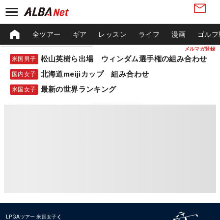
全ツアー
ギア
レッスン
ライフ
漫画
ゴルフ
メルマガ登録
松山英樹ら出場 ウィンダム選手権の組み合わせ
米国男子
北海道meijiカップ 組み合わせ
国内女子
最新の世界ランキング
米国女子
LPGAツアー
米国女子