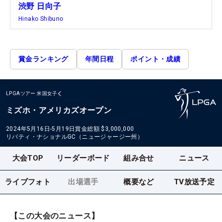
渋野 日向子
Hinako Shibuno
賞金ランキング
年間日程
ポイント・成績
LPGAツアー
米国女子
ミズホ・アメリカズオープン
2024年5月16日-5月19日
賞金総額
$3,000,000
リバティ・ナショナルGC（ニュージャージー州）
大会TOP
リーダーボード
組み合せ
ニュース
ライブフォト
出場選手
概要など
TV放送予定
【この大会のニュース】