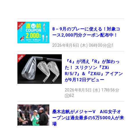
8－9月のプレーに使える！対象コ
ース2,000円分クーポン配布中！
2026年8月6日 (木) 06時00分
1
『4』が消え『R』が加わっ
た！ スリクソン『ZXi
R/5/7』＆『ZXiU』アイアン
が9月12日デビュー
2026年8月5日 (水) 17時56分
62
桑木志帆がメジャーV AIG女子オ
ープンは過去最多の5万5000人が来
場