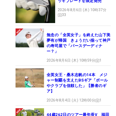
ッキブレードを限定発売
2026年8月6日 (木) 10時37分
33
無念の「全英女子」を終えた山下美
夢有が帰国 きょうだい揃って神戸
の寿司屋で「バースデーディナ
ー？」
2026年8月6日 (木) 10時59分
1
全英女王・桑木志帆の14本 メジ
ャー制覇を支えたBSギア「ボール
やクラブを信頼した」【勝者のギ
ア】
2026年8月4日 (火) 12時00分
1
44歳262日のツアー最年長V 福田