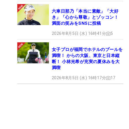
六車日那乃「本当に素敵」「大好
き」「心から尊敬」とゾッコン！
満面の笑みをSNSに投稿
2026年8月5日 (水) 16時41分
5
女子プロが福岡でホテルのプールを
満喫！ からの大阪、東京と日本縦
断！ 小林光希が充実の夏休みを大
満喫
2026年8月5日 (水) 16時17分
17