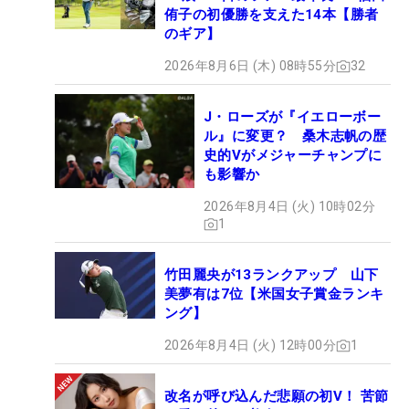
侑子の初優勝を支えた14本【勝者
のギア】
2026年8月6日 (木) 08時55分
32
J・ローズが『イエローボー
ル』に変更？ 桑木志帆の歴
史的Vがメジャーチャンプに
も影響か
2026年8月4日 (火) 10時02分
1
竹田麗央が13ランクアップ 山下
美夢有は7位【米国女子賞金ランキ
ング】
2026年8月4日 (火) 12時00分
1
改名が呼び込んだ悲願の初V！ 苦節