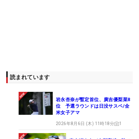
読まれています
岩永杏奈が暫定首位、廣吉優梨菜8
位 予選ラウンドは日没サスペ/全
米女子アマ
2026年8月6日 (木) 11時18分
1