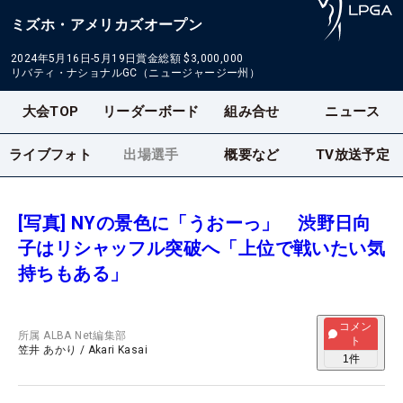
ミズホ・アメリカズオープン
2024年5月16日-5月19日
賞金総額
$3,000,000
リバティ・ナショナルGC（ニュージャージー州）
大会TOP
リーダーボード
組み合せ
ニュース
ライブフォト
出場選手
概要など
TV放送予定
[写真] NYの景色に「うおーっ」 渋野日向
子はリシャッフル突破へ「上位で戦いたい気
持ちもある」
コメン
所属
ALBA Net編集部
ト
笠井 あかり
/
Akari Kasai
1
件