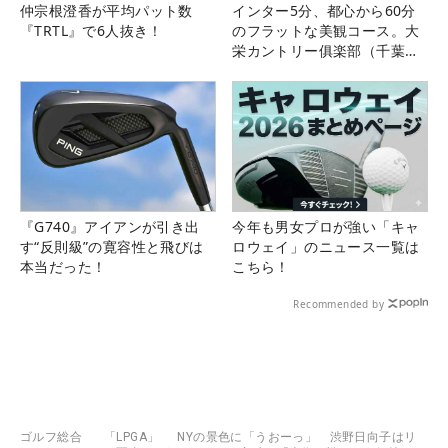
仲宗根澄香が平均パット数
インター5分、都心から60分
『TRTL』で6人抜き！
のフラットな美観コース。大
栄カントリー俱楽部（千葉
県）
『G740』アイアンが引き出
今年も男女プロが強い「キャ
す“反則級”の寛容性と飛びは
ロウェイ」のニュース一覧は
本当だった！
こちら！
Recommended by
ゴルフ総合
「LPGA」
NYの景色に「うおーっ」 渋野日向子はリ