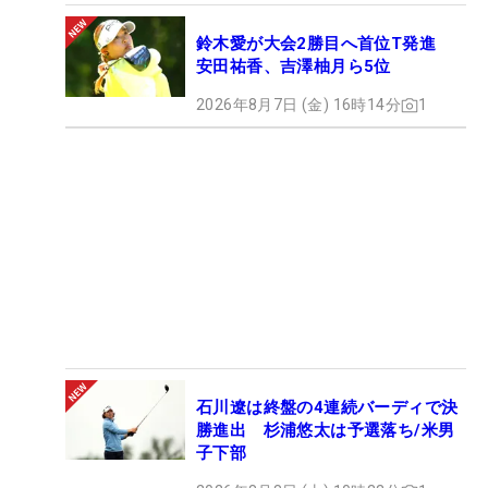
鈴木愛が大会2勝目へ首位T発進
安田祐香、吉澤柚月ら5位
2026年8月7日 (金) 16時14分
1
石川遼は終盤の4連続バーディで決
勝進出 杉浦悠太は予選落ち/米男
子下部