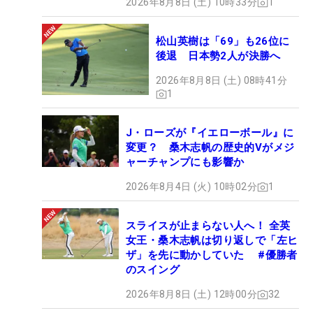
2026年8月8日 (土) 10時33分
1
松山英樹は「69」も26位に
後退 日本勢2人が決勝へ
2026年8月8日 (土) 08時41分
1
J・ローズが『イエローボール』に
変更？ 桑木志帆の歴史的Vがメジ
ャーチャンプにも影響か
2026年8月4日 (火) 10時02分
1
スライスが止まらない人へ！ 全英
女王・桑木志帆は切り返しで「左ヒ
ザ」を先に動かしていた #優勝者
のスイング
2026年8月8日 (土) 12時00分
32