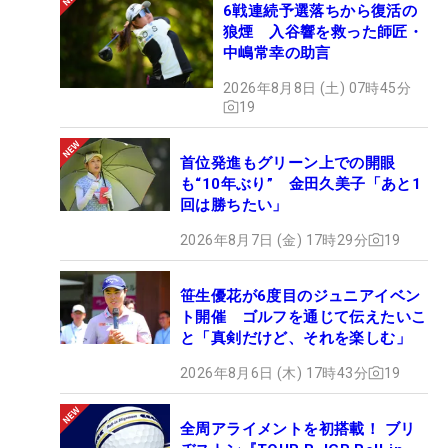
6戦連続予選落ちから復活の
狼煙 入谷響を救った師匠・
中嶋常幸の助言
2026年8月8日 (土) 07時45分
19
首位発進もグリーン上での開眼
も“10年ぶり” 金田久美子「あと1
回は勝ちたい」
2026年8月7日 (金) 17時29分
19
笹生優花が6度目のジュニアイベン
ト開催 ゴルフを通じて伝えたいこ
と「真剣だけど、それを楽しむ」
2026年8月6日 (木) 17時43分
19
全周アライメントを初搭載！ ブリ