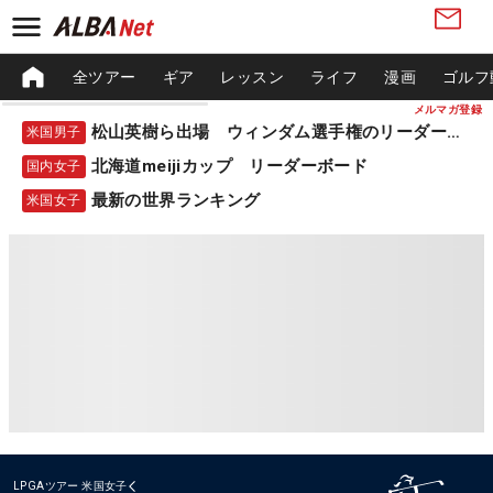
全ツアー
ギア
レッスン
ライフ
漫画
ゴルフ
メルマガ登録
松山英樹ら出場 ウィンダム選手権のリーダーボード
米国男子
北海道meijiカップ リーダーボード
国内女子
最新の世界ランキング
米国女子
LPGAツアー
米国女子