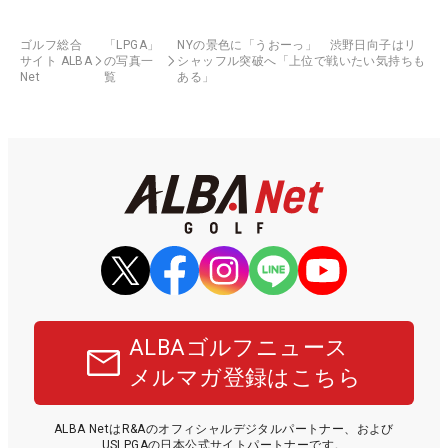
ゴルフ総合
「LPGA」
NYの景色に「うおーっ」 渋野日向子はリ
サイト ALBA
の写真一
シャッフル突破へ「上位で戦いたい気持ちも
Net
覧
ある」
ALBAゴルフニュース
メルマガ登録はこちら
ALBA NetはR&Aのオフィシャルデジタルパートナー、および
USLPGAの日本公式サイトパートナーです。