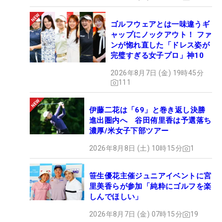
ゴルフウェアとは一味違うギ
ャップにノックアウト！ ファ
ンが惚れ直した「ドレス姿が
完璧すぎる女子プロ」神10
2026年8月7日 (金) 19時45分
111
伊藤二花は「69」と巻き返し決勝
進出圏内へ 谷田侑里香は予選落ち
濃厚/米女子下部ツアー
2026年8月8日 (土) 10時15分
1
笹生優花主催ジュニアイベントに宮
里美香らが参加「純粋にゴルフを楽
しんでほしい」
2026年8月7日 (金) 07時15分
19