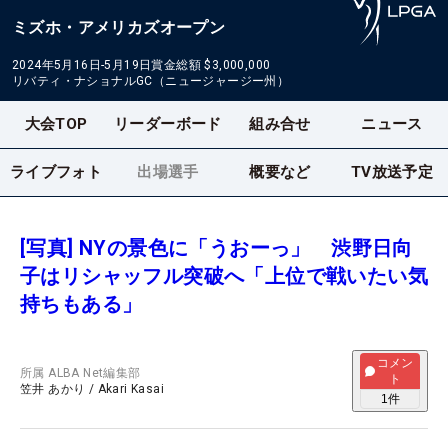
ミズホ・アメリカズオープン
2024年5月16日-5月19日
賞金総額
$3,000,000
リバティ・ナショナルGC（ニュージャージー州）
大会TOP
リーダーボード
組み合せ
ニュース
ライブフォト
出場選手
概要など
TV放送予定
[写真] NYの景色に「うおーっ」 渋野日向
子はリシャッフル突破へ「上位で戦いたい気
持ちもある」
コメン
所属
ALBA Net編集部
ト
笠井 あかり
/
Akari Kasai
1
件