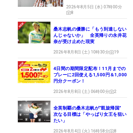
2026年8月5日 (水) 07時00分
8
桑木志帆の優勝に「もう到達しない
んじゃないか」 全英帰りの永井花
奈が受け止めた現実
2026年8月8日 (土) 10時30分
19
4日間の期間限定配布！11月までの
プレーに2回使える1,500円＆1,000
円分クーポン！
2026年8月8日 (土) 06時00分
2
全英制覇の桑木志帆が“凱旋帰国”
次なる目標は「やっぱり女王を狙い
たい」
2026年8月4日 (火) 16時58分
8