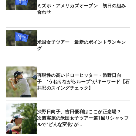
ミズホ・アメリカズオープン 初日の組み
合わせ
米国女子ツアー 最新のポイントランキン
グ
再現性の高いドローヒッター・渋野日向
子 “うねりながらループ”がキーワード【石
井忍のスイングチェック】
渋野日向子、吉田優利はここが正念場？
次週実施の米国女子ツアー第1回リシャッフ
ルで“どんな変化”が…