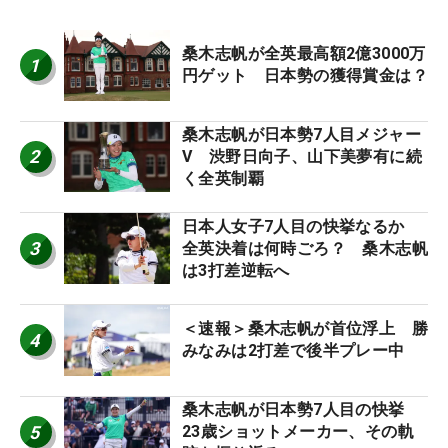
桑木志帆が全英最高額2億3000万
1
円ゲット 日本勢の獲得賞金は？
桑木志帆が日本勢7人目メジャー
2
V 渋野日向子、山下美夢有に続
く全英制覇
日本人女子7人目の快挙なるか
3
全英決着は何時ごろ？ 桑木志帆
は3打差逆転へ
＜速報＞桑木志帆が首位浮上 勝
4
みなみは2打差で後半プレー中
桑木志帆が日本勢7人目の快挙
5
23歳ショットメーカー、その軌