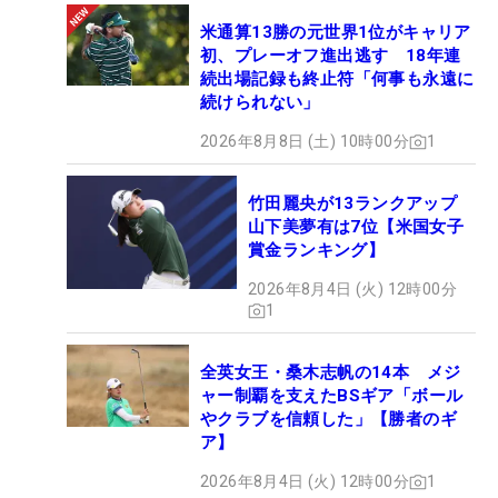
米通算13勝の元世界1位がキャリア
初、プレーオフ進出逃す 18年連
続出場記録も終止符「何事も永遠に
続けられない」
2026年8月8日 (土) 10時00分
1
竹田麗央が13ランクアップ
山下美夢有は7位【米国女子
賞金ランキング】
2026年8月4日 (火) 12時00分
1
全英女王・桑木志帆の14本 メジ
ャー制覇を支えたBSギア「ボール
やクラブを信頼した」【勝者のギ
ア】
2026年8月4日 (火) 12時00分
1