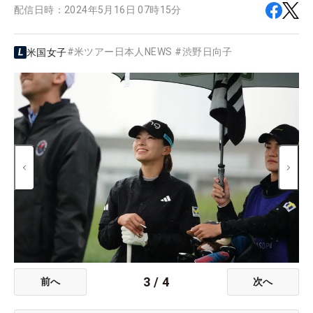
配信日時：
2024年5月16日 07時15分
#
米ツアー日本人NEWS
#
渋野日向子
米国女子
3
/
4
前へ
次へ