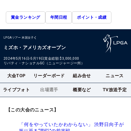
賞金ランキング
年間日程
ポイント・成績
LPGAツアー
米国女子
ミズホ・アメリカズオープン
2024年5月16日-5月19日
賞金総額
$3,000,000
リバティ・ナショナルGC（ニュージャージー州）
大会TOP
リーダーボード
組み合せ
ニュース
ライブフォト
出場選手
概要など
TV放送予定
【この大会のニュース】
「何をやっていたかわからない」 渋野日向子が
振り返る“苦悩”の前半戦