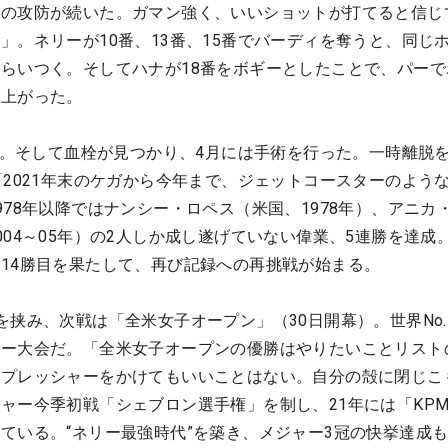
退の攻防が続いた。ガマン強く、いいショットが打てると信じ
」。ネリーが10番、13番、15番でバーディを奪うと、同じ
らいつく。そしてハナが18番をボギーとしたことで、パーで
が上がった。
感染。そして血栓が見つかり、4月には手術を行った。一時離脱
「2021年末のケガから今年まで、ジェットコースターのよう
978年以降ではナンシー・ロペス（米国、1978年）、アニカ
04～05年）の2人しか成し遂げていない偉業、5連勝を達成
14勝目を果たして、再び記録への再挑戦が始まる。
を挟み、次戦は「全米女子オープン」（30日開幕）。世界No.
ャー大会だ。「全米女子オープンの優勝はやりたいことリスト
にプレッシャーをかけてもいいことはない。自分の殻に閉じこ
ャー今季初戦「シェブロン選手権」を制し、21年には「KPM
ている。“ネリー最強時代”を築き、メジャー3冠の快挙達成