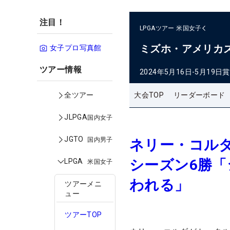
注目！
LPGAツアー
米国女子
ミズホ・アメリカ
女子プロ写真館
ツアー情報
2024年5月16日-5月19日
賞
大会TOP
リーダーボード
全ツアー
JLPGA
国内女子
JGTO
国内男子
ネリー・コルダ
シーズン6勝
LPGA
米国女子
われる」
ツアーメニ
ュー
ツアーTOP