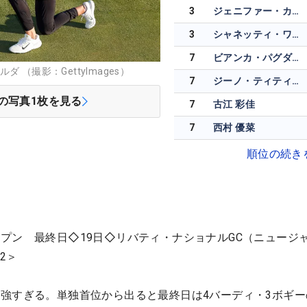
3
ジェニファー・カプチョ
3
シャネッティ・ワナセン
7
ビアンカ・パグダンガナン
 （撮影：GettyImages）
7
ジーノ・ティティクル
の写真
1
枚を見る
7
古江 彩佳
7
西村 優菜
順位の続き
プン 最終日◇19日◇リバティ・ナショナルGC（ニュージ
2＞
強すぎる。単独首位から出ると最終日は4バーディ・3ボギー