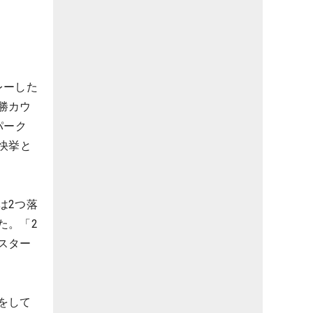
レーした
勝カウ
パーク
快挙と
は2つ落
た。「2
スター
をして