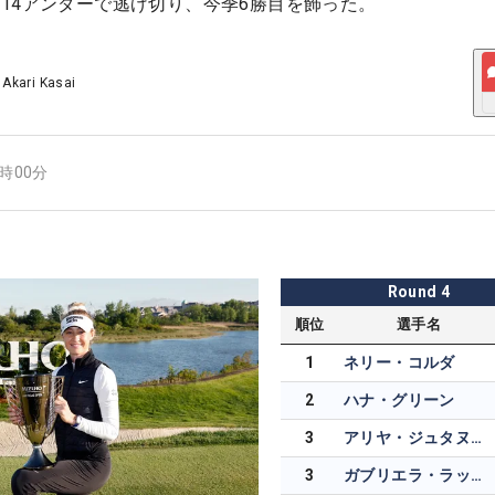
14アンダーで逃げ切り、今季6勝目を飾った。
/
Akari Kasai
5時00分
Round
4
順位
選手名
1
ネリー・コルダ
2
ハナ・グリーン
3
アリヤ・ジュタヌガーン
3
ガブリエラ・ラッフルズ