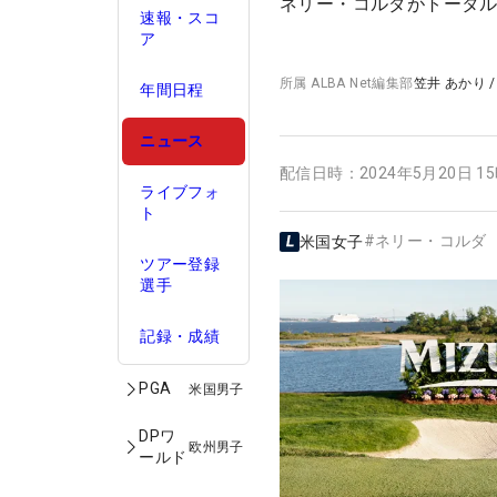
ネリー・コルダがトータル
速報・スコ
ア
所属
ALBA Net編集部
笠井 あかり
年間日程
ニュース
配信日時：
2024年5月20日 1
ライブフォ
ト
#
ネリー・コルダ
米国女子
ツアー登録
選手
記録・成績
PGA
米国男子
DPワ
欧州男子
ールド