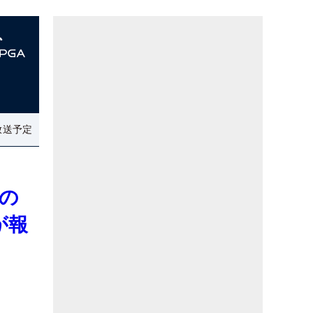
放送予定
の
が報