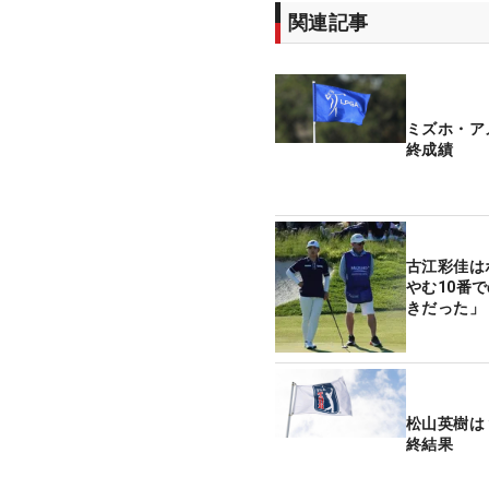
関連記事
ミズホ・ア
終成績
古江彩佳は
やむ10番
きだった」
松山英樹は
終結果