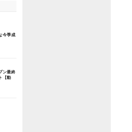
な今季成
プン最終
ト【動