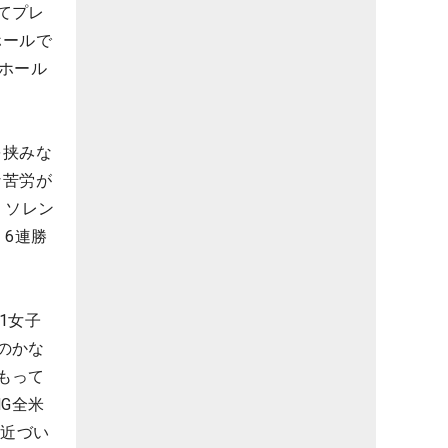
てプレ
ホールで
ホール
を挟みな
な苦労が
・ソレン
。6連勝
1女子
のかな
もって
G全米
も近づい