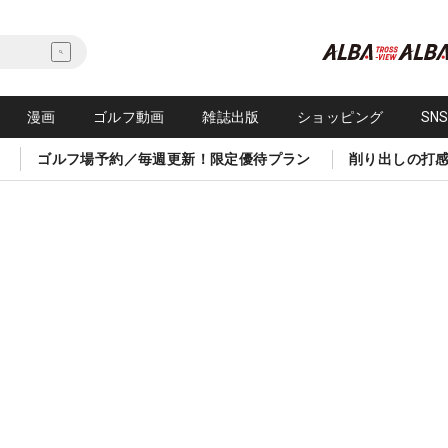
漫画
ゴルフ動画
雑誌出版
ショッピング
SN
ゴルフ場予約／毎週更新！限定優待プラン
削り出しの打