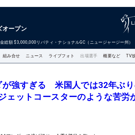
ズオープン
金総額
$3,000,000
リバティ・ナショナルGC（ニュージャージー州）
組み合せ
ニュース
ライブフォト
出場選手
概要など
TV
が強すぎる 米国人では32年ぶり
「ジェットコースターのような苦労