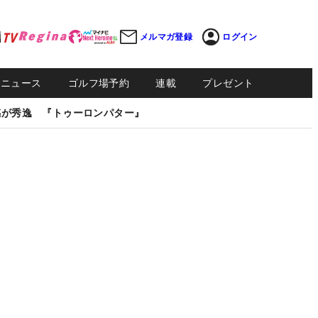
メルマガ登録
ログイン
Sニュース
ゴルフ場予約
連載
プレゼント
感が秀逸 『トゥーロンパター』