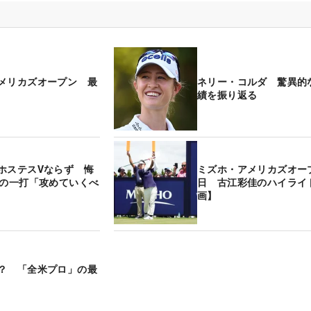
メリカズオープン 最
ネリー・コルダ 驚異的
績を振り返る
ホステスVならず 悔
ミズホ・アメリカズオー
での一打「攻めていくべ
日 古江彩佳のハイライ
画】
？ 「全米プロ」の最