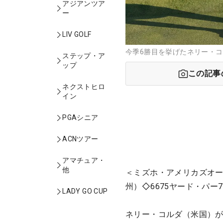
アジアンツア
ー
LIV GOLF
今季6勝目を挙げたネリー・コルダ
ステップ・ア
ップ
この記事
ネクストヒロ
イン
PGAシニア
ACNツアー
アマチュア・
他
＜ミズホ・アメリカズオー
州）◇6675ヤード・パー7
LADY GO CUP
ネリー・コルダ（米国）が