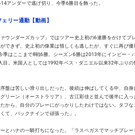
ル14アンダーで逃げ切り、今季6勝目を飾った。
フェリー通勤【動画】
ァウンダーズカップ」ではツアー史上初の6連勝をかけてプ
とができず。史上初の偉業は惜しくも逃したが、すぐに再び優
今季はここまで8戦6勝。シーズン6勝は2013年にインビー・
人目。米国人としては1992年ベス・ダニエル以来32年ぶりの
序盤は苦しい滑り出しだった。後続は伸ばしてくる中、自身
グリーン（オーストラリア）、古江彩佳と並んで後半に入っ
ったから、自分のプレーにがっかりしたわけではない。タフな
なくて、バックナインで頑張った」。
リーとハナの一騎打ちになった。「ラスベガスでマッチプレー