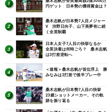
桑木志帆が全英最高額2億3000万
1
円ゲット 日本勢の獲得賞金は？
桑木志帆が日本勢7人目メジャー
2
V 渋野日向子、山下美夢有に続
く全英制覇
日本人女子7人目の快挙なるか
3
全英決着は何時ごろ？ 桑木志帆
は3打差逆転へ
＜速報＞桑木志帆が首位浮上 勝
4
みなみは2打差で後半プレー中
桑木志帆が日本勢7人目の快挙
5
23歳ショットメーカー、その軌
跡を振り返る