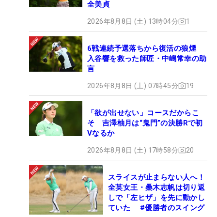
全美貞
2026年8月8日 (土) 13時04分
1
6戦連続予選落ちから復活の狼煙
入谷響を救った師匠・中嶋常幸の助
言
2026年8月8日 (土) 07時45分
19
「欲が出せない」コースだからこ
そ 吉澤柚月は“鬼門”の決勝Rで初
Vなるか
2026年8月8日 (土) 17時58分
20
スライスが止まらない人へ！
全英女王・桑木志帆は切り返
しで「左ヒザ」を先に動かし
ていた #優勝者のスイング