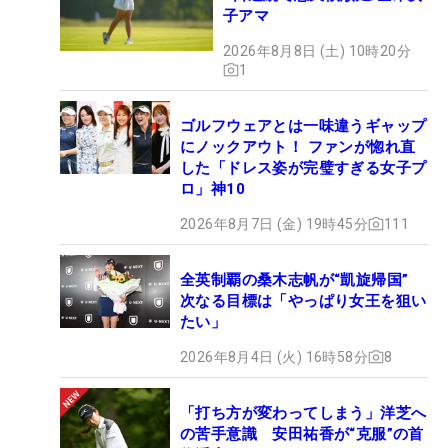
子アマ
2026年8月8日 (土) 10時20分
1
ゴルフウェアとは一味違うギャップ
にノックアウト！ ファンが惚れ直
した「ドレス姿が完璧すぎる女子プ
ロ」神10
2026年8月7日 (金) 19時45分
111
全英制覇の桑木志帆が“凱旋帰国”
次なる目標は「やっぱり女王を狙い
たい」
2026年8月4日 (火) 16時58分
8
「打ち方が変わってしまう」洋芝へ
の苦手意識 安田祐香が“克服”の首