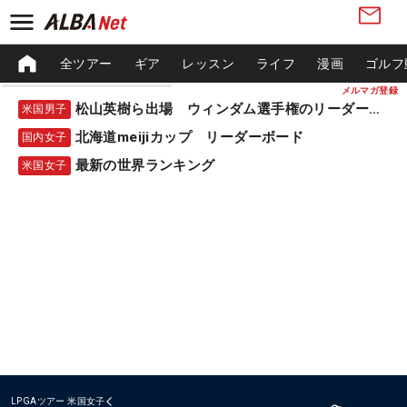
全ツアー
ギア
レッスン
ライフ
漫画
ゴルフ
メルマガ登録
松山英樹ら出場 ウィンダム選手権のリーダーボード
米国男子
北海道meijiカップ リーダーボード
国内女子
最新の世界ランキング
米国女子
LPGAツアー
米国女子