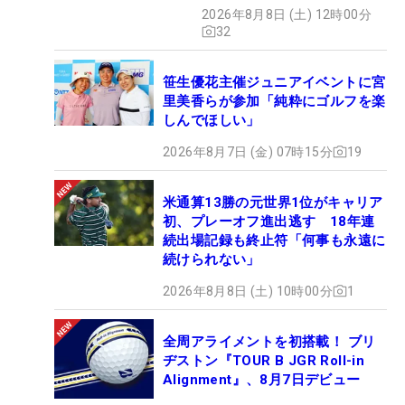
2026年8月8日 (土) 12時00分
32
笹生優花主催ジュニアイベントに宮
里美香らが参加「純粋にゴルフを楽
しんでほしい」
2026年8月7日 (金) 07時15分
19
米通算13勝の元世界1位がキャリア
初、プレーオフ進出逃す 18年連
続出場記録も終止符「何事も永遠に
続けられない」
2026年8月8日 (土) 10時00分
1
全周アライメントを初搭載！ ブリ
ヂストン『TOUR B JGR Roll-in
Alignment』、8月7日デビュー