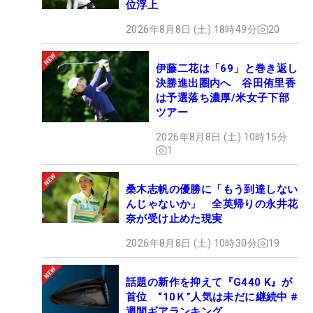
位浮上
2026年8月8日 (土) 18時49分
20
伊藤二花は「69」と巻き返し
決勝進出圏内へ 谷田侑里香
は予選落ち濃厚/米女子下部
ツアー
2026年8月8日 (土) 10時15分
1
桑木志帆の優勝に「もう到達しない
んじゃないか」 全英帰りの永井花
奈が受け止めた現実
2026年8月8日 (土) 10時30分
19
話題の新作を抑えて『G440 K』が
首位 “10Ｋ”人気は未だに継続中 #
週間ギアランキング