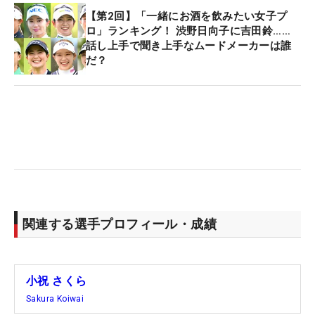
【第2回】「一緒にお酒を飲みたい女子プ
ロ」ランキング！ 渋野日向子に吉田鈴……
話し上手で聞き上手なムードメーカーは誰
だ？
関連する選手プロフィール・成績
小祝 さくら
Sakura Koiwai