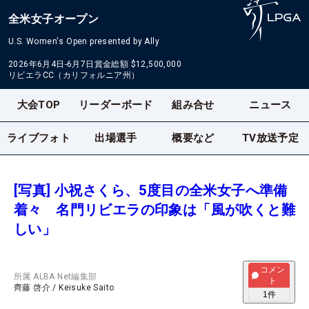
全米女子オープン
U.S. Women's Open presented by Ally
2026年6月4日-6月7日
賞金総額
$12,500,000
リビエラCC（カリフォルニア州）
大会TOP
リーダーボード
組み合せ
ニュース
ライブフォト
出場選手
概要など
TV放送予定
[写真] 小祝さくら、5度目の全米女子へ準備
着々 名門リビエラの印象は「風が吹くと難
しい」
コメン
所属
ALBA Net編集部
ト
齊藤 啓介
/
Keisuke Saito
1
件