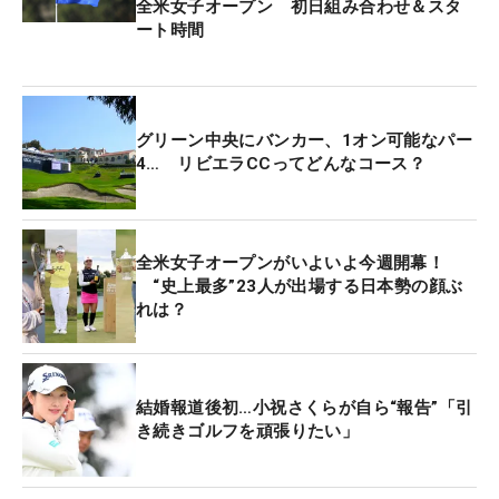
全米女子オープン 初日組み合わせ＆スタ
ート時間
グリーン中央にバンカー、1オン可能なパー
4… リビエラCCってどんなコース？
全米女子オープンがいよいよ今週開幕！
“史上最多”23人が出場する日本勢の顔ぶ
れは？
結婚報道後初…小祝さくらが自ら“報告”「引
き続きゴルフを頑張りたい」