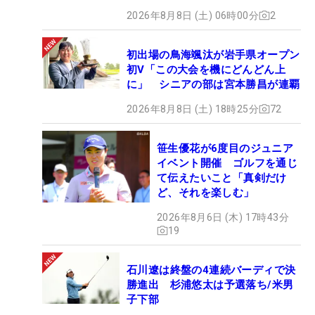
2026年8月8日 (土) 06時00分
2
初出場の鳥海颯汰が岩手県オープン
初V「この大会を機にどんどん上
に」 シニアの部は宮本勝昌が連覇
2026年8月8日 (土) 18時25分
72
笹生優花が6度目のジュニア
イベント開催 ゴルフを通じ
て伝えたいこと「真剣だけ
ど、それを楽しむ」
2026年8月6日 (木) 17時43分
19
石川遼は終盤の4連続バーディで決
勝進出 杉浦悠太は予選落ち/米男
子下部