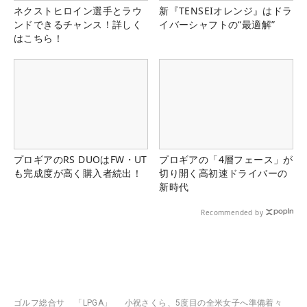
ネクストヒロイン選手とラウ
新『TENSEIオレンジ』はドラ
ンドできるチャンス！詳しく
イバーシャフトの“最適解”
はこちら！
プロギアのRS DUOはFW・UT
プロギアの「4層フェース」が
も完成度が高く購入者続出！
切り開く高初速ドライバーの
新時代
Recommended by
ゴルフ総合サ
「LPGA」
小祝さくら、5度目の全米女子へ準備着々