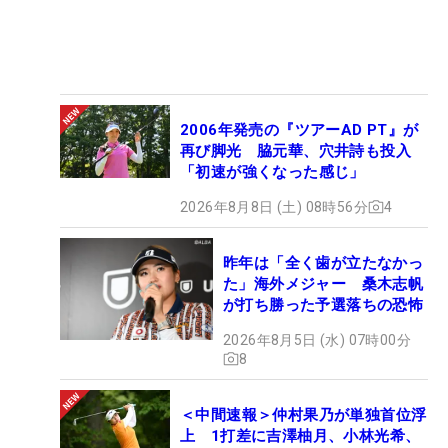
2006年発売の『ツアーAD PT』が
再び脚光 脇元華、穴井詩も投入
「初速が強くなった感じ」
2026年8月8日 (土) 08時56分
4
昨年は「全く歯が立たなかっ
た」海外メジャー 桑木志帆
が打ち勝った予選落ちの恐怖
2026年8月5日 (水) 07時00分
8
＜中間速報＞仲村果乃が単独首位浮
上 1打差に吉澤柚月、小林光希、