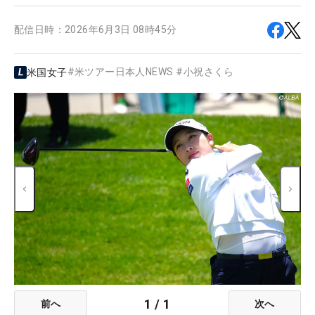
配信日時：
2026年6月3日 08時45分
#
米ツアー日本人NEWS
#
小祝さくら
米国女子
1
/
1
前へ
次へ