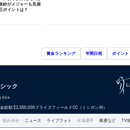
奈紗がメジャーも見据
正ポイントは？
賞金ランキング
年間日程
ポイント
ラシック
y Give
金総額
$2,500,000
ブライズフィールドCC（ミシガン州）
組み合せ
ニュース
ライブフォト
出場選手
概要など
TV