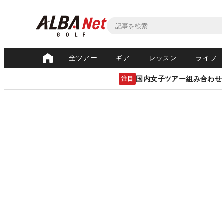
全ツアー
ギア
レッスン
ライフ
国内女子ツアー組み合わせ
注目