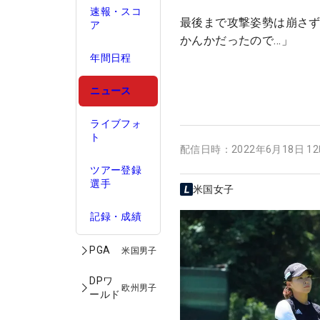
速報・スコ
最後まで攻撃姿勢は崩さず
ア
かんかだったので…」
年間日程
ニュース
ライブフォ
ト
配信日時：
2022年6月18日 1
ツアー登録
選手
米国女子
記録・成績
PGA
米国男子
DPワ
欧州男子
ールド