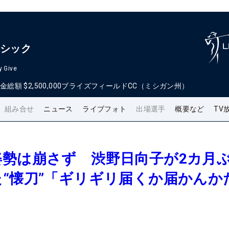
ラシック
y Give
金総額
$2,500,000
ブライズフィールドCC（ミシガン州）
組み合せ
ニュース
ライブフォト
出場選手
概要など
TV
姿勢は崩さず 渋野日向子が2カ月
“懐刀”「ギリギリ届くか届かんか