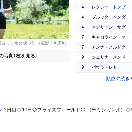
4
レクシー・トンプソン
4
ブルック・ヘンダーソン
4
マデリーン・サグストロム
7
キャロライン・マッソン
後まで攻め切った （撮影：ALBA）
7
アンナ・ノルドクビスト
の写真
1
枚を見る
9
ジェリナ・メンドーサ
9
パウラ・レト
順位の続き
ク
2日目◇17日◇ブライズフィールドCC（米ミシガン州）◇6