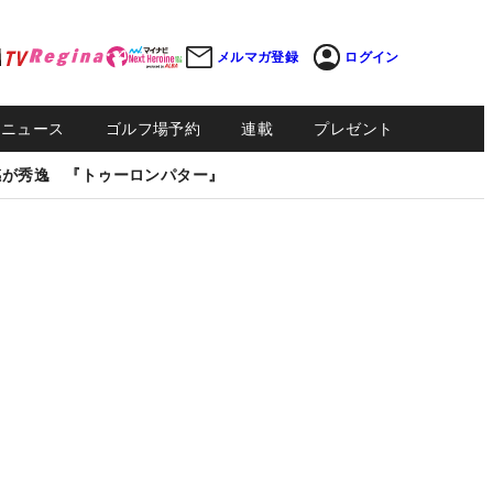
メルマガ登録
ログイン
Sニュース
ゴルフ場予約
連載
プレゼント
感が秀逸 『トゥーロンパター』