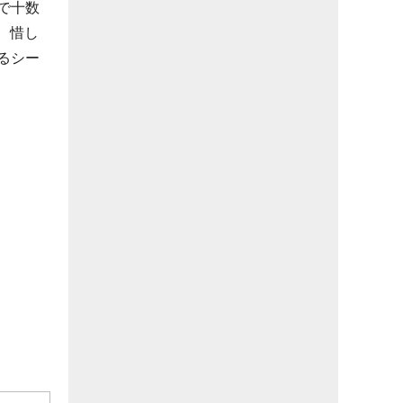
で十数
。惜し
るシー