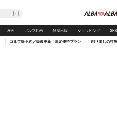
漫画
ゴルフ動画
雑誌出版
ショッピング
SN
ゴルフ場予約／毎週更新！限定優待プラン
削り出しの打