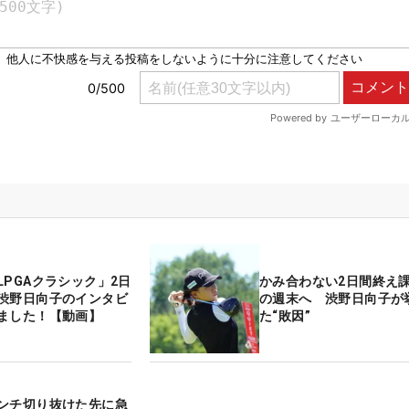
LPGAクラシック」2日
かみ合わない2日間終え
渋野日向子のインタビ
の週末へ 渋野日向子が
ました！【動画】
た“敗因”
ンチ切り抜けた先に急