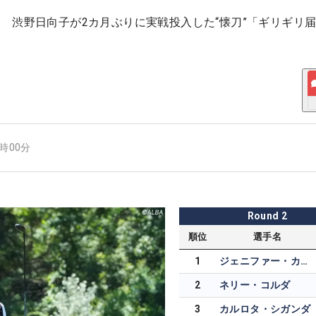
 渋野日向子が2カ月ぶりに実戦投入した“懐刀”「ギリギリ
2時00分
Round
2
順位
選手名
1
ジェニファー・カプチョ
2
ネリー・コルダ
3
カルロタ・シガンダ