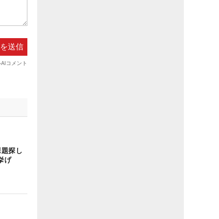
課題探し
挙げ