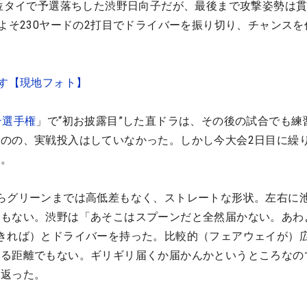
9位タイで予選落ちした渋野日向子だが、最後まで攻撃姿勢は
およそ230ヤードの2打目でドライバーを振り切り、チャンスを
です【現地フォト】
テ選手権
」で“初お披露目”した直ドラは、その後の試合でも練
のの、実戦投入はしていなかった。しかし今大会2日目に繰
た。
らグリーンまでは高低差もなく、ストレートな形状。左右に
害もない。渋野は「あそこはスプーンだと全然届かない。あわ
きれば）とドライバーを持った。比較的（フェアウェイが）
がる距離でもない。ギリギリ届くか届かんかというところなの
り返った。