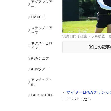
アジアンツア
ー
LIV GOLF
ステップ・ア
ップ
渋野日向子は直ドラを披露 最
ネクストヒロ
この記事
イン
PGAシニア
ACNツアー
アマチュア・
他
＜
マイヤーLPGAクラシッ
LADY GO CUP
ード・パー72＞