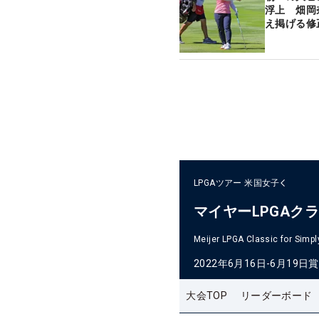
浮上 畑岡
え掲げる修
LPGAツアー
米国女子
マイヤーLPGAク
Meijer LPGA Classic for Simpl
2022年6月16日-6月19日
賞
大会TOP
リーダーボード