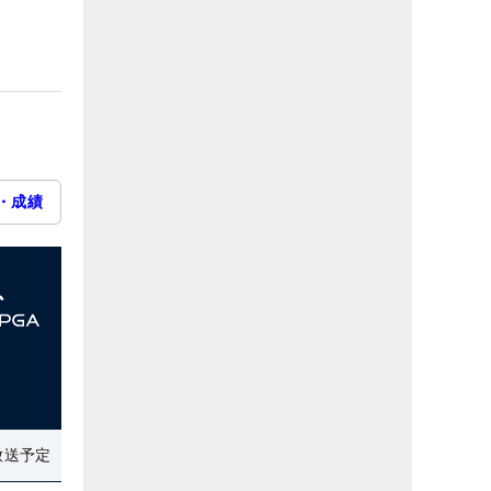
・成績
放送予定