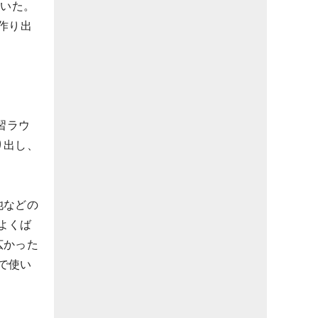
貫いた。
作り出
習ラウ
り出し、
池などの
よくば
広かった
で使い