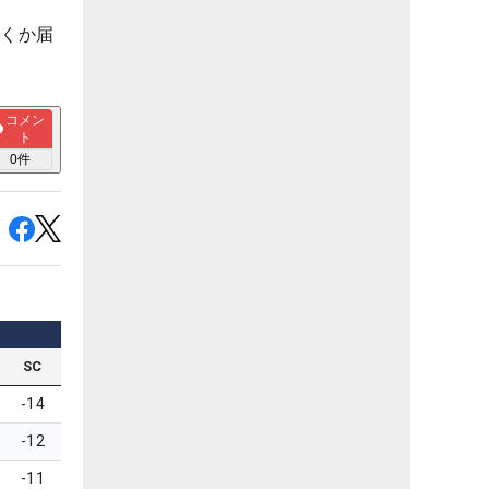
届くか届
コメン
ト
0
件
SC
-14
-12
-11