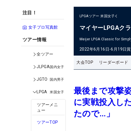
注目！
LPGAツアー
米国女子
マイヤーLPGAク
女子プロ写真館
ツアー情報
Meijer LPGA Classic for Simpl
2022年6月16日-6月19日
賞
全ツアー
大会TOP
リーダーボード
JLPGA
国内女子
JGTO
国内男子
最後まで攻撃
LPGA
米国女子
に実戦投入した
ツアーメニ
ュー
たので…」
ツアーTOP