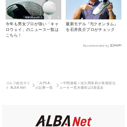
今年も男女プロが強い「キャ
最新モデル『FJクオンタム』
ロウェイ」のニュース一覧は
を石井良介プロがチェック
こちら！
Recommended by
ゴルフ総合サイ
「JLPGA」
＜中間速報＞佐久間朱莉が単独首位
ト ALBA Net
の記事一覧
ルーキー荒木優奈は3差追走