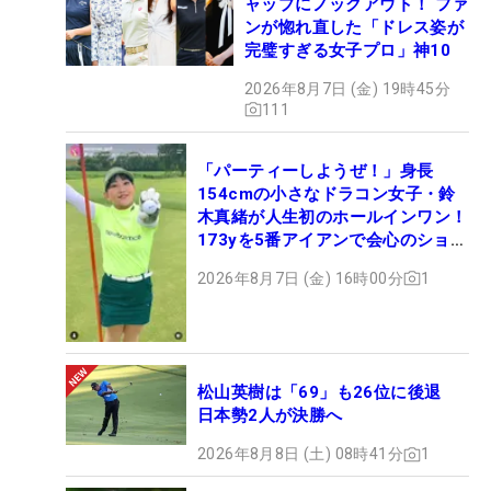
ャップにノックアウト！ ファ
ンが惚れ直した「ドレス姿が
完璧すぎる女子プロ」神10
2026年8月7日 (金) 19時45分
111
「パーティーしようぜ！」身長
154cmの小さなドラコン女子・鈴
木真緒が人生初のホールインワン！
173yを5番アイアンで会心のショッ
ト
2026年8月7日 (金) 16時00分
1
松山英樹は「69」も26位に後退
日本勢2人が決勝へ
2026年8月8日 (土) 08時41分
1