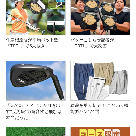
仲宗根澄香が平均パット数
パターこじらせ記者が
『TRTL』で6人抜き！
「TRTL」で大改善
『G740』アイアンが引き出
猛暑を乗り切る！ こだわり機
す“反則級”の寛容性と飛びは
能派パンツ4選
本当だった！