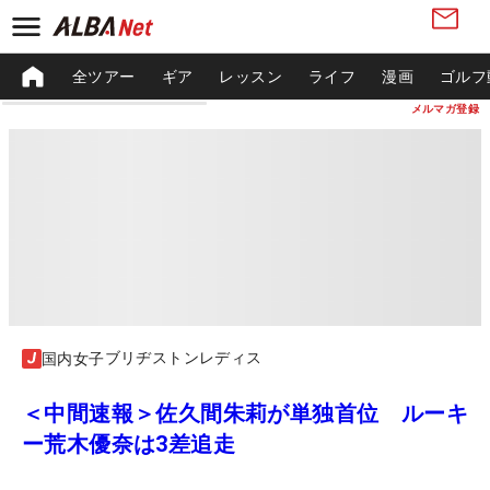
全ツアー
ギア
レッスン
ライフ
漫画
ゴルフ
メルマガ登録
ブリヂストンレディス
国内女子
＜中間速報＞佐久間朱莉が単独首位 ルーキ
ー荒木優奈は3差追走