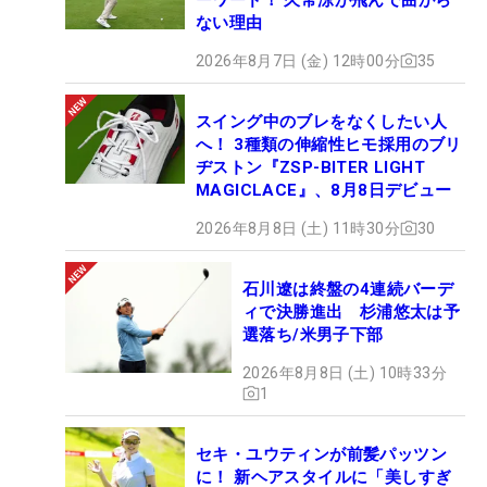
ない理由
2026年8月7日 (金) 12時00分
35
スイング中のブレをなくしたい人
へ！ 3種類の伸縮性ヒモ採用のブリ
ヂストン『ZSP-BITER LIGHT
MAGICLACE』、8月8日デビュー
2026年8月8日 (土) 11時30分
30
石川遼は終盤の4連続バーデ
ィで決勝進出 杉浦悠太は予
選落ち/米男子下部
2026年8月8日 (土) 10時33分
1
セキ・ユウティンが前髪パッツン
に！ 新ヘアスタイルに「美しすぎ