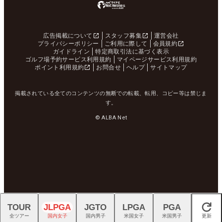
広告掲載について
スタッフ募集
運営会社
プライバシーポリシー
ご利用に際して
会員規約
ガイドライン
特定商取引法に基づく表示
ゴルフ場予約サービス利用規約
マイページサービス利用規約
ポイント利用規約
お問合せ
ヘルプ
サイトマップ
掲載されている全てのコンテンツの無断での転載、転用、コピー等は禁じま
す。
© ALBA Net
TOUR
JLPGA
JGTO
LPGA
PGA
閉じる
全ツアー
国内女子
国内男子
米国女子
米国男子
更新