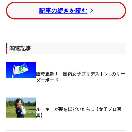
る。
記事の続きを読む
ルーキーの吉田鈴はトータル12アンダー・6位タ
イ。2週連続Vがかかる神谷そらはトータル11アンダ
ー・8位タイにつけている。
関連記事
菅楓華はトータル9アンダー・13位タイ。小祝さく
らはトータル7アンダー・20位タイで後半をプレー
している。
随時更新！ 国内女子ブリヂストンLのリー
ダーボード
ルーキーが髪をほどいたら…【女子プロ写
真】