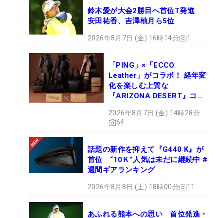
鈴木愛が大会2勝目へ首位T発進
安田祐香、吉澤柚月ら5位
2026年8月7日 (金) 16時14分
1
「PING」×「ECCO
Leather」がコラボ！ 経年変
化を楽しむ上質な
『ARIZONA DESERT』コレ
クション、9月15日限定デビ
2026年8月7日 (金) 14時28分
ュー
64
話題の新作を抑えて『G440 K』が
首位 “10Ｋ”人気は未だに継続中 #
週間ギアランキング
2026年8月8日 (土) 18時00分
11
あふれる熊本への思い 首位発進・