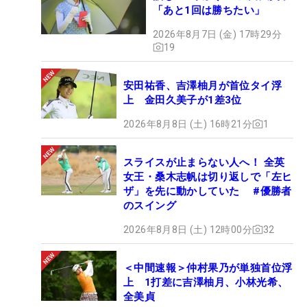
「あと1回は勝ちたい」
2026年8月7日 (金) 17時29分
19
安田祐香、吉澤柚月が首位タイ浮
上 金田久美子が1差3位
2026年8月8日 (土) 16時21分
1
スライスが止まらない人へ！ 全英
女王・桑木志帆は切り返しで「左ヒ
ザ」を先に動かしていた #優勝者
のスイング
2026年8月8日 (土) 12時00分
32
＜中間速報＞仲村果乃が単独首位浮
上 1打差に吉澤柚月、小林光希、
全美貞