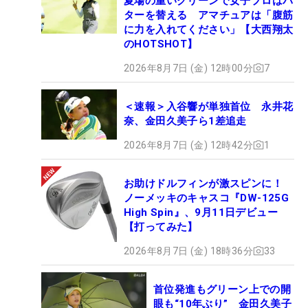
夏場の重いグリーンで女子プロはパ
ターを替える アマチュアは「腹筋
に力を入れてください」【大西翔太
のHOTSHOT】
2026年8月7日 (金) 12時00分
7
＜速報＞入谷響が単独首位 永井花
奈、金田久美子ら1差追走
2026年8月7日 (金) 12時42分
1
お助けドルフィンが激スピンに！
ノーメッキのキャスコ『DW-125G
High Spin』、9月11日デビュー
【打ってみた】
2026年8月7日 (金) 18時36分
33
首位発進もグリーン上での開
眼も“10年ぶり” 金田久美子