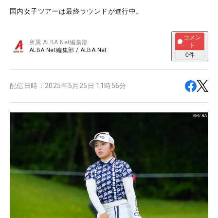
国内女子ツアーは最終ラウンドが進行中。
コメン
所属
ALBA Net編集部
ト
ALBA Net編集部
/
ALBA Net
0
件
配信日時：
2025年5月25日 11時56分