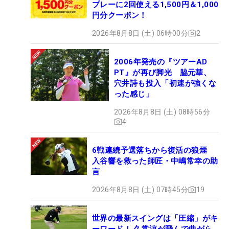
プレーに2回使える1,500円＆1,000
円分クーポン！
2026年8月8日 (土) 06時00分
2
2006年発売の『ツアーAD
PT』が再び脚光 脇元華、
穴井詩も投入「初速が強くな
った感じ」
2026年8月8日 (土) 08時56分
4
6戦連続予選落ちから復活の狼煙
入谷響を救った師匠・中嶋常幸の助
言
2026年8月8日 (土) 07時45分
19
世界の最新スイングは「圧縮」がキ
ーワード！ 久常涼が飛んで曲がら