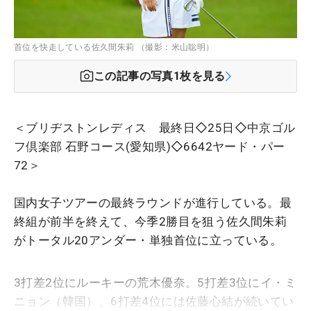
首位を快走している佐久間朱莉 （撮影：米山聡明）
この記事の写真
1
枚を見る
＜ブリヂストンレディス 最終日◇25日◇中京ゴル
フ倶楽部 石野コース(愛知県)◇6642ヤード・パー
72＞
国内女子ツアーの最終ラウンドが進行している。最
終組が前半を終えて、今季2勝目を狙う佐久間朱莉
がトータル20アンダー・単独首位に立っている。
3打差2位にルーキーの荒木優奈。5打差3位にイ・ミ
ニョン（韓国）、6打差4位には佐藤心結が続いてい