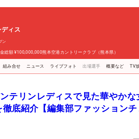
レディス
プン
金総額
¥100,000,000
熊本空港カントリークラブ（熊本県）
組み合せ
ニュース
ライブフォト
出場選手
概要など
TV
T杯バンテリンレディスで見た華やかな
を徹底紹介【編集部ファッションチ