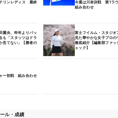
ンテリンレディス 最終
今週は川奈決戦 第1ラ
組み合わせ
田麗央、昨年よりパッ
富士フイルム・スタジオ
るも「スタッツはドラ
見た華やかな女子プロの
か見てない」【勝者の
徹底紹介【編集部ファッ
ェック】
ャー初戦 組み合わせ
ール・成績