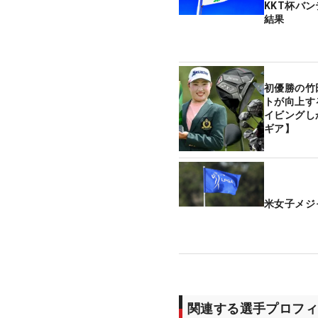
KKT杯バ
結果
初優勝の竹
トが向上す
イビングし
ギア】
米女子メジ
関連する選手プロフィ