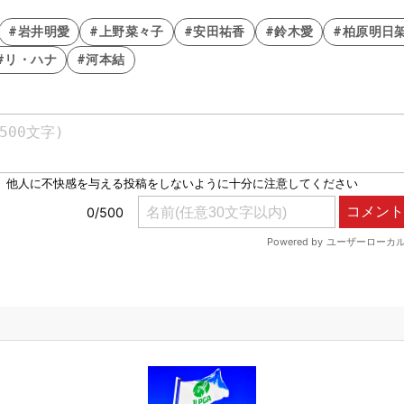
#岩井明愛
#上野菜々子
#安田祐香
#鈴木愛
#柏原明日
#リ・ハナ
#河本結