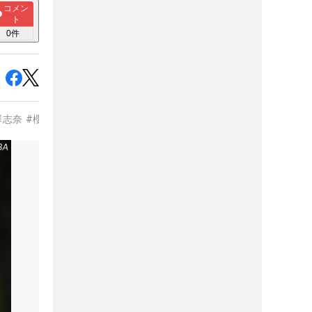
コメン
ト
0
件
澤志奈
#
櫻井心那
#
リ・ハナ
#
河本結