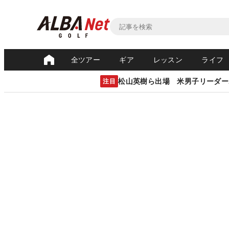
全ツアー
ギア
レッスン
ライフ
松山英樹ら出場 米男子リーダー
注目