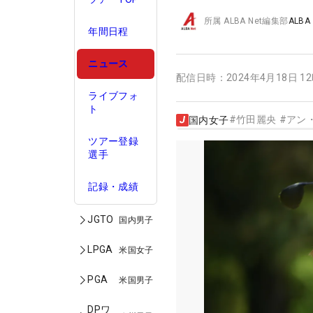
所属
ALBA Net編集部
ALBA
年間日程
ニュース
配信日時：
2024年4月18日 1
ライブフォ
ト
#
竹田麗央
#
アン
国内女子
ツアー登録
選手
記録・成績
JGTO
国内男子
LPGA
米国女子
PGA
米国男子
DPワ