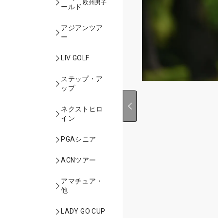
欧州男子
ールド
アジアンツア
ー
LIV GOLF
ステップ・ア
ップ
ネクストヒロ
イン
PGAシニア
ACNツアー
アマチュア・
他
LADY GO CUP