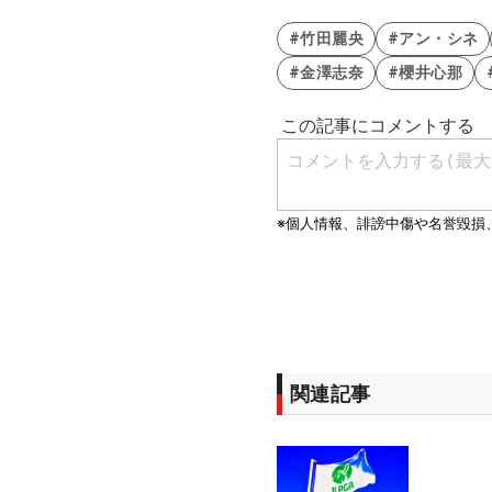
#竹田麗央
#アン・シネ
#金澤志奈
#櫻井心那
関連記事