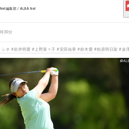
 Net編集部
/
ALBA Net
2時30分
・シネ
#
岩井明愛
#
上野菜々子
#
安田祐香
#
鈴木愛
#
柏原明日架
#
金