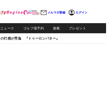
メルマガ登録
ログイン
Sニュース
ゴルフ場予約
連載
プレゼント
しの打感が秀逸 『トゥーロンパター』