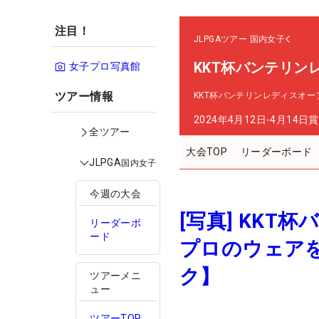
注目！
JLPGAツアー
国内女子
KKT杯バンテリン
女子プロ写真館
ツアー情報
KKT杯バンテリンレディスオー
2024年4月12日-4月14日
賞
全ツアー
大会TOP
リーダーボード
JLPGA
国内女子
今週の大会
[写真] KK
リーダーボ
ード
プロのウェア
ク】
ツアーメニ
ュー
ツアーTOP