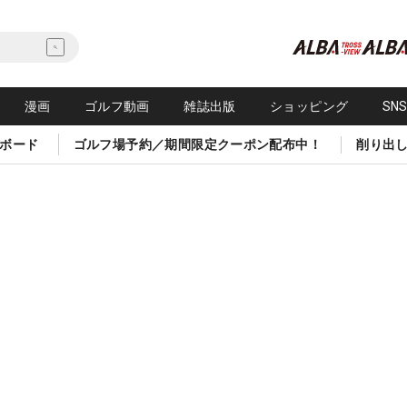
漫画
ゴルフ動画
雑誌出版
ショッピング
SN
ボード
ゴルフ場予約／期間限定クーポン配布中！
削り出