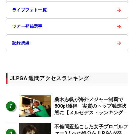
→
ライブフォト一覧
→
ツアー登録選手
→
記録成績
JLPGA 週間アクセスランキング
桑木志帆が海外メジャー制覇で
1
800pt獲得 実質のトップ独走状
態に【メルセデス・ランキング番
外編】
不倫問題起こした女子プロゴルフ
2
ァー3人への処分をJLPGAが発