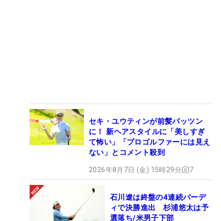
セキ・ユウティンが前髪パッツン
に！ 新ヘアスタイルに「美しすぎ
て怖い」「プロゴルファーには見え
ない」とコメント殺到
2026年8月7日 (金) 15時29分
7
石川遼は終盤の4連続バーデ
ィで決勝進出 杉浦悠太は予
選落ち/米男子下部