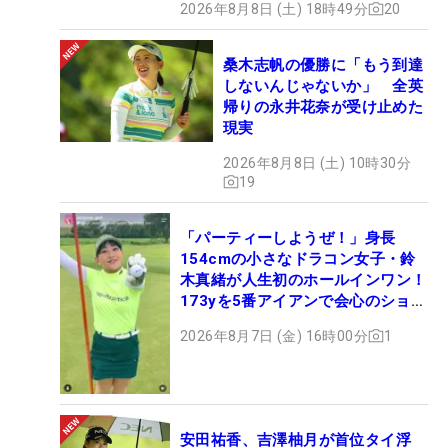
2026年8月8日 (土) 18時49分
20
桑木志帆の優勝に「もう到達
しないんじゃないか」 全英
帰りの永井花奈が受け止めた
現実
2026年8月8日 (土) 10時30分
19
「パーティーしようぜ！」身長
154cmの小さなドラコン女子・鈴
木真緒が人生初のホールインワン！
173yを5番アイアンで会心のショッ
ト
2026年8月7日 (金) 16時00分
1
安田祐香、吉澤柚月が首位タイ浮