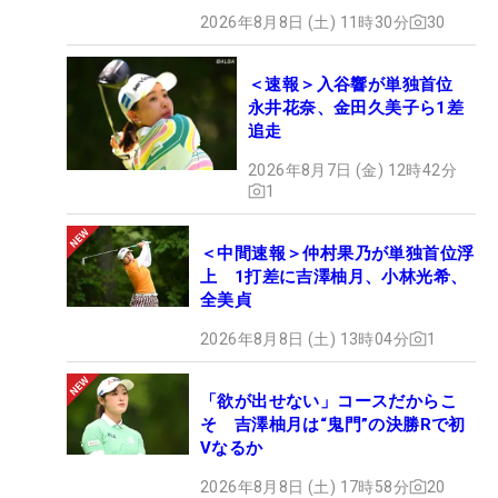
2026年8月8日 (土) 11時30分
30
＜速報＞入谷響が単独首位
永井花奈、金田久美子ら1差
追走
2026年8月7日 (金) 12時42分
1
＜中間速報＞仲村果乃が単独首位浮
上 1打差に吉澤柚月、小林光希、
全美貞
2026年8月8日 (土) 13時04分
1
「欲が出せない」コースだからこ
そ 吉澤柚月は“鬼門”の決勝Rで初
Vなるか
2026年8月8日 (土) 17時58分
20