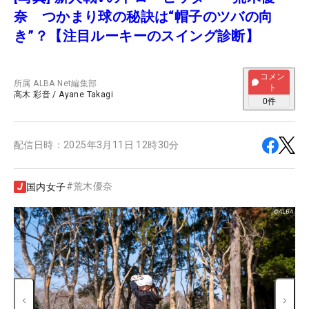
奈 つかまり球の秘訣は“帽子のツバの向
き”？【注目ルーキーのスイング診断】
コメン
所属
ALBA Net編集部
ト
高木 彩音
/
Ayane Takagi
0
件
配信日時：
2025年3月11日 12時30分
#
荒木優奈
国内女子