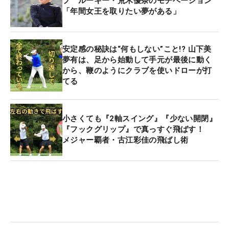
プ ルーキー・荒木優奈のモチベーション
「年間女王を取りたい夢がある」
安定感の秘訣は“何もしない”こと!? 山下美
夢有は、足から始動して手元が最後に動く
から、鞭のようにクラブを使いドローが打
てる
小さくても『2軸スイング』『少ない開閉』
『フックグリップ』で真っすぐ飛ばす！
メジャー覇者・古江彩佳の飛ばし術