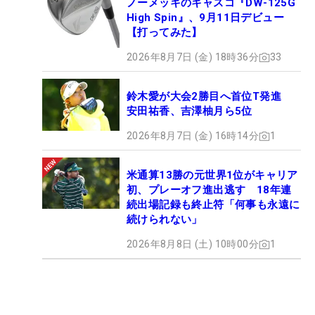
ノーメッキのキャスコ『DW-125G
High Spin』、9月11日デビュー
【打ってみた】
2026年8月7日 (金) 18時36分
33
鈴木愛が大会2勝目へ首位T発進
安田祐香、吉澤柚月ら5位
2026年8月7日 (金) 16時14分
1
米通算13勝の元世界1位がキャリア
初、プレーオフ進出逃す 18年連
続出場記録も終止符「何事も永遠に
続けられない」
2026年8月8日 (土) 10時00分
1