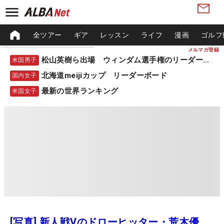
全ツアー
ギア
レッスン
ライフ
漫画
ゴルフ
メルマガ登録
松山英樹ら出場 ウィンダム選手権のリーダーボード
米国男子
北海道meijiカップ リーダーボード
国内女子
最新の世界ランキング
米国女子
[写真] 新人戦Vのドローヒッター・荒木優