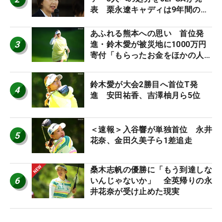
表 栗永遼キャディは9年間の立
ち入り禁止
あふれる熊本への思い 首位発
3
進・鈴木愛が被災地に1000万円
寄付「もらったお金をほかの人
に」
鈴木愛が大会2勝目へ首位T発
4
進 安田祐香、吉澤柚月ら5位
＜速報＞入谷響が単独首位 永井
5
花奈、金田久美子ら1差追走
桑木志帆の優勝に「もう到達しな
6
いんじゃないか」 全英帰りの永
井花奈が受け止めた現実