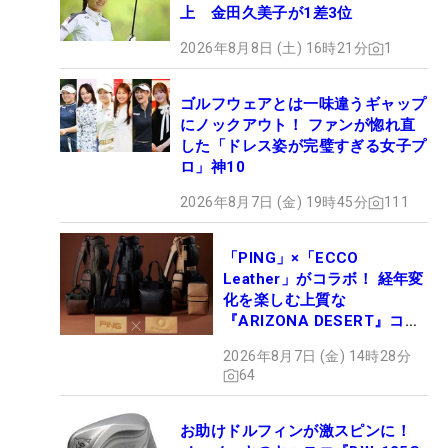
上 金田久美子が1差3位
2026年8月8日 (土) 16時21分
1
ゴルフウェアとは一味違うギャップ
にノックアウト！ ファンが惚れ直
した「ドレス姿が完璧すぎる女子プ
ロ」神10
2026年8月7日 (金) 19時45分
111
「PING」×「ECCO
Leather」がコラボ！ 経年変
化を楽しむ上質な
『ARIZONA DESERT』コレ
クション、9月15日限定デビ
2026年8月7日 (金) 14時28分
ュー
64
お助けドルフィンが激スピンに！