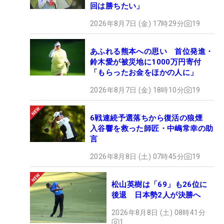
回は勝ちたい」
2026年8月7日 (金) 17時29分
19
あふれる熊本への思い 首位発進・
鈴木愛が被災地に1000万円寄付
「もらったお金をほかの人に」
2026年8月7日 (金) 18時10分
19
6戦連続予選落ちから復活の狼煙
入谷響を救った師匠・中嶋常幸の助
言
2026年8月8日 (土) 07時45分
19
松山英樹は「69」も26位に
後退 日本勢2人が決勝へ
2026年8月8日 (土) 08時41分
1