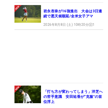
岩永杏奈が16強進出 大会は3日連
続で悪天候順延/全米女子アマ
2026年8月8日 (土) 10時20分
1
「打ち方が変わってしまう」洋芝へ
の苦手意識 安田祐香が“克服”の首
位浮上