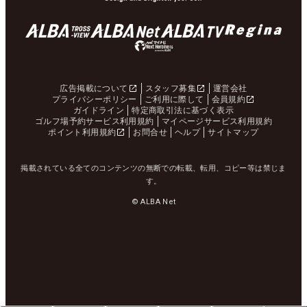
広告掲載について
スタッフ募集
運営会社
プライバシーポリシー
ご利用に際して
会員規約
ガイドライン
特定商取引法に基づく表示
ゴルフ場予約サービス利用規約
マイページサービス利用規約
ポイント利用規約
お問合せ
ヘルプ
サイトマップ
掲載されている全てのコンテンツの無断での転載、転用、コピー等は禁じま
す。
© ALBA Net