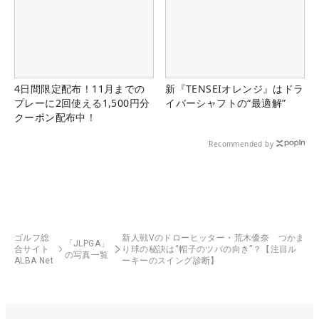
4日間限定配布！11月までの
新『TENSEIオレンジ』はドラ
プレーに2回使える1,500円分
イバーシャフトの“最適解”
クーポン配布中！
Recommended by
ゴルフ総
新人戦Vのドローヒッター・荒木優奈 つかま
「JLPGA」
合サイト
り球の秘訣は“帽子のツバの向き”？【注目ル
の写真一覧
ALBA Net
ーキーのスイング診断】