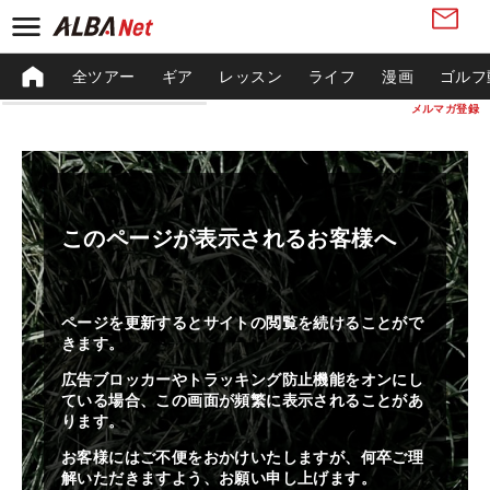
全ツアー
ギア
レッスン
ライフ
漫画
ゴルフ
メルマガ登録
このページが表示されるお客様へ
ページを更新するとサイトの閲覧を続けることがで
きます。
広告ブロッカーやトラッキング防止機能をオンにし
ている場合、この画面が頻繁に表示されることがあ
ります。
お客様にはご不便をおかけいたしますが、何卒ご理
解いただきますよう、お願い申し上げます。