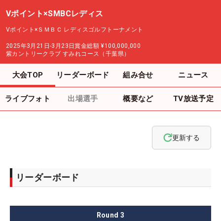
Vポイント×SMBCレディス
Vポイント×ＳＭＢＣ レディスゴルフトーナメント
2025年3月21日-3月23日
賞金総額
¥100,000,000
紫カントリークラブ すみれコース（千葉県）
大会TOP
リーダーボード
組み合せ
ニュース
ライブフォト
出場選手
概要など
TV放送予定
更新する
リーダーボード
Round
3