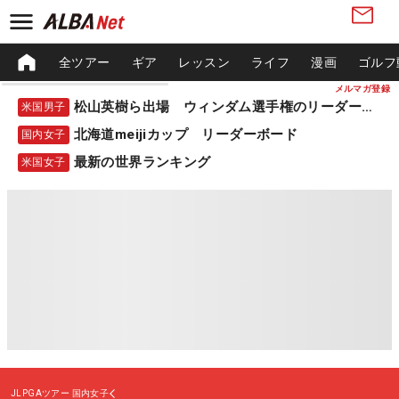
全ツアー
ギア
レッスン
ライフ
漫画
ゴルフ
メルマガ登録
松山英樹ら出場 ウィンダム選手権のリーダーボード
米国男子
北海道meijiカップ リーダーボード
国内女子
最新の世界ランキング
米国女子
JLPGAツアー
国内女子