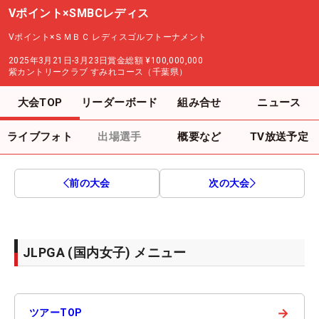
Vポイント×SMBCレディス
Vポイント×ＳＭＢＣ レディスゴルフトーナメント
2025年3月21日-3月23日
賞金総額
¥100,000,000
紫カントリークラブ すみれコース（千葉県）
大会TOP
リーダーボード
組み合せ
ニュース
ライブフォト
出場選手
概要など
TV放送予定
前の大会
次の大会
JLPGA (国内女子) メニュー
→
ツアーTOP