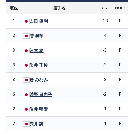
順位
選手名
SC
HOLE
1
-13
F
吉田 優利
2
-4
F
菅 楓華
3
-3
F
河本 結
3
-3
F
岩井 千怜
3
-3
F
勝 みなみ
6
-2
F
渋野 日向子
7
-1
F
岩井 明愛
7
-1
F
穴井 詩