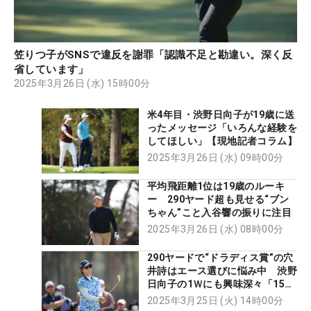
笠りつ子がSNSで違反を謝罪「認識不足と勘違い。深く反
省しています」
2025年3月26日 (水) 15時00分
米4年目・渋野日向子が19歳に送
ったメッセージ「いろんな経験を
してほしい」【現地記者コラム】
2025年3月26日 (水) 09時00分
平均飛距離1位は19歳のルーキ
ー 290ヤード超も見せる“ブン
ちゃん”こと入谷響の振りに注目
2025年3月26日 (水) 08時00分
290ヤードで“ドラディス賞”の穴
井詩はエース選びに悩み中 渋野
日向子の1Ｗにも興味深々「15ヤ
ード伸びたらしい」
2025年3月25日 (火) 14時00分