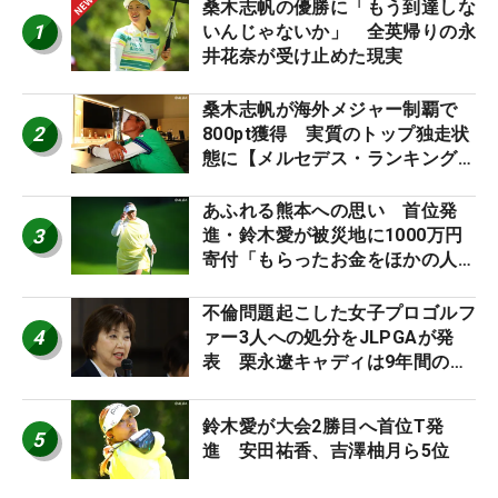
桑木志帆の優勝に「もう到達しな
1
いんじゃないか」 全英帰りの永
井花奈が受け止めた現実
桑木志帆が海外メジャー制覇で
2
800pt獲得 実質のトップ独走状
態に【メルセデス・ランキング番
外編】
あふれる熊本への思い 首位発
3
進・鈴木愛が被災地に1000万円
寄付「もらったお金をほかの人
に」
不倫問題起こした女子プロゴルフ
4
ァー3人への処分をJLPGAが発
表 栗永遼キャディは9年間の立
ち入り禁止
鈴木愛が大会2勝目へ首位T発
5
進 安田祐香、吉澤柚月ら5位