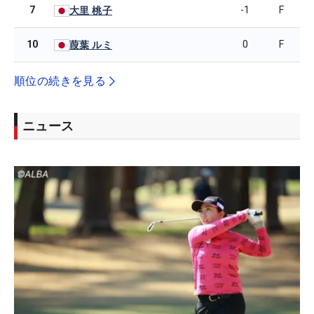
7
-1
F
大里 桃子
10
0
F
葭葉 ルミ
順位の続きを見る
ニュース