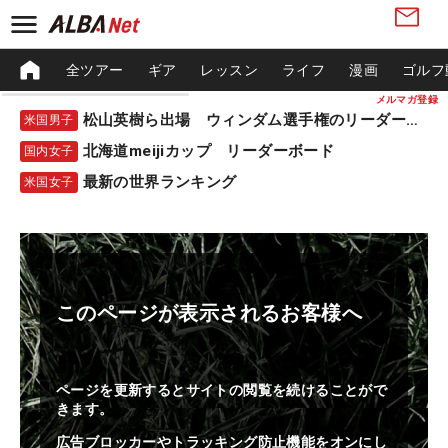
全ツアー
ギア
レッスン
ライフ
漫画
ゴルフ
メルマガ登録
松山英樹ら出場 ウィンダム選手権のリーダーボード
米国男子
北海道meijiカップ リーダーボード
国内女子
最新の世界ランキング
米国女子
このページが表示されるお客様へ
ページを更新するとサイトの閲覧を続けることがで
きます。
広告ブロッカーやトラッキング防止機能をオンにし