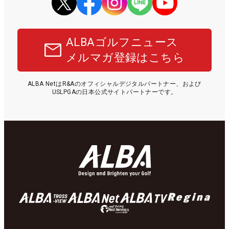
ALBAゴルフニュース
メルマガ登録はこちら
ALBA NetはR&Aのオフィシャルデジタルパートナー、および
USLPGAの日本公式サイトパートナーです。