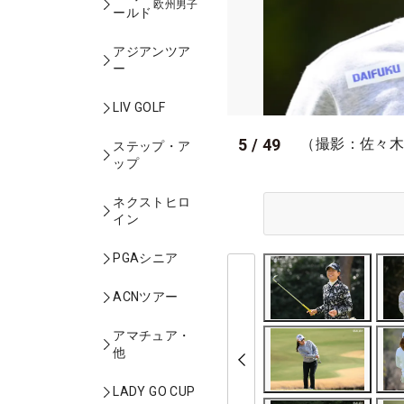
欧州男子
ールド
アジアンツア
ー
LIV GOLF
5
/
49
（撮影：佐々
ステップ・ア
ップ
ネクストヒロ
イン
PGAシニア
ACNツアー
アマチュア・
他
LADY GO CUP