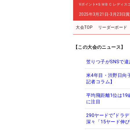
Vポイント×ＳＭＢＣ レディス
2025年3月21日-3月23日
賞
大会TOP
リーダーボード
【この大会のニュース】
笠りつ子がSNSで
米4年目・渋野日向
記者コラム】
平均飛距離1位は19
に注目
290ヤードで“ド
深々「15ヤード伸