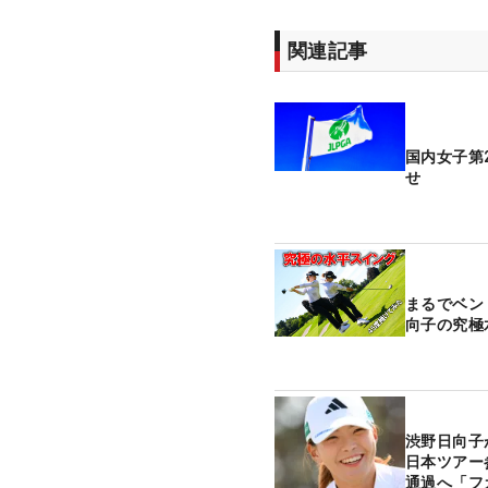
関連記事
国内女子第
せ
まるでベン
向子の究極
渋野日向子
日本ツアー
通過へ「フ