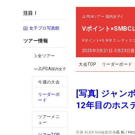
注目！
JLPGAツアー
国内女子
Vポイント×SMB
女子プロ写真館
ツアー情報
Vポイント×ＳＭＢＣ レディス
2025年3月21日-3月23日
賞
全ツアー
大会TOP
リーダーボード
JLPGA
国内女子
今週の大会
[写真] ジャ
リーダーボ
ード
12年目のホス
ツアーメニ
ュー
所属
ALBA Net編集部
小高 拓
/
Hir
ツアーTOP