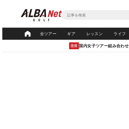
全ツアー
ギア
レッスン
ライフ
国内女子ツアー組み合わせ
注目