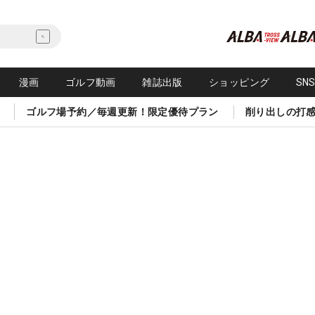
漫画
ゴルフ動画
雑誌出版
ショッピング
SN
ゴルフ場予約／毎週更新！限定優待プラン
削り出しの打