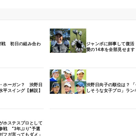
2戦 初日の組み合わ
ジャンボに師事して復活
愛の14本を全部見せます
・ホーガン？ 渋野日
渋野日向子の順位は？ 
水平スイング【解説】
しそうな女子プロ」ラン
がホステスプロとして
参戦 “3年ぶり”予選
ガフガ言ってもダメ」