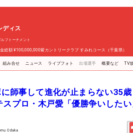
Cレディス
ゴルフトーナメント
金総額
¥100,000,000
紫カントリークラブ すみれコース（千葉県）
組み合せ
ニュース
ライブフォト
出場選手
概要など
TV
ンボに師事して進化が止まらない35
テスプロ・木戸愛「優勝争いしたい
omu Odaka