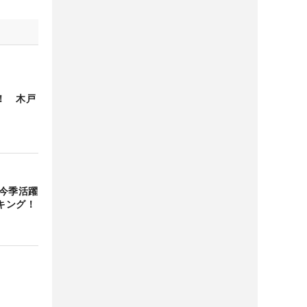
！ 木戸
「今季活躍
キング！