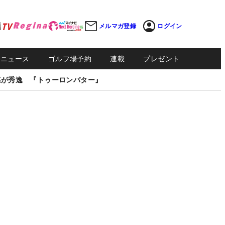
メルマガ登録
ログイン
Sニュース
ゴルフ場予約
連載
プレゼント
感が秀逸 『トゥーロンパター』