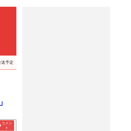
放送予定
歳
」
コメン
ト