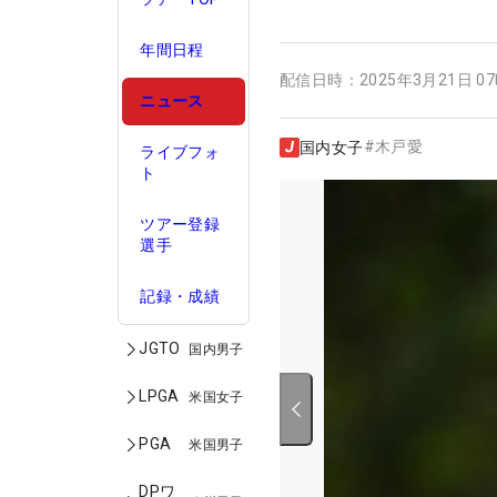
年間日程
配信日時：
2025年3月21日 0
ニュース
#
木戸愛
国内女子
ライブフォ
ト
ツアー登録
選手
記録・成績
JGTO
国内男子
LPGA
米国女子
PGA
米国男子
DPワ