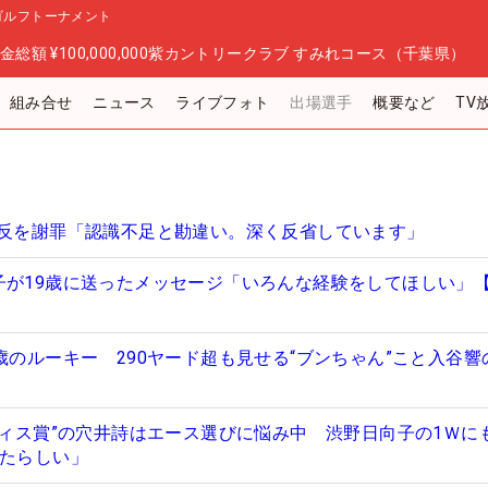
ゴルフトーナメント
金総額
¥100,000,000
紫カントリークラブ すみれコース（千葉県）
組み合せ
ニュース
ライブフォト
出場選手
概要など
TV
違反を謝罪「認識不足と勘違い。深く反省しています」
子が19歳に送ったメッセージ「いろんな経験をしてほしい」
歳のルーキー 290ヤード超も見せる“ブンちゃん”こと入谷響
ラディス賞”の穴井詩はエース選びに悩み中 渋野日向子の1Ｗに
びたらしい」