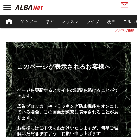
全ツアー
ギア
レッスン
ライフ
漫画
ゴルフ
メルマガ登録
このページが表示されるお客様へ
ページを更新するとサイトの閲覧を続けることがで
きます。
広告ブロッカーやトラッキング防止機能をオンにし
ている場合、この画面が頻繁に表示されることがあ
ります。
お客様にはご不便をおかけいたしますが、何卒ご理
解いただきますよう、お願い申し上げます。