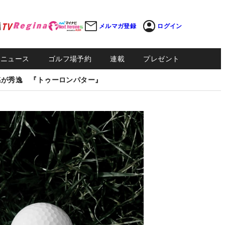
メルマガ登録
ログイン
Sニュース
ゴルフ場予約
連載
プレゼント
感が秀逸 『トゥーロンパター』