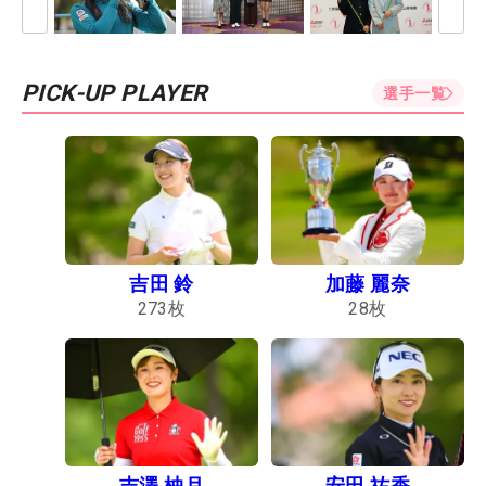
PICK-UP PLAYER
選手一覧
吉田 鈴
加藤 麗奈
273
枚
28
枚
吉澤 柚月
安田 祐香