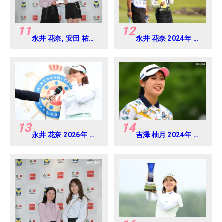
11
12
永井 花奈, 安田 祐香
永井 花奈 2024年 リ
2024年 Vポイント
ゾートトラスト レデ
×ENEOS ゴルフトー
ィス Round1
ナメント Round-1
13
14
永井 花奈 2026年 ミ
吉澤 柚月 2024年 資
ネベアミツミ レディ
生堂 レディスオープ
ス 北海道新聞カップ
ン Round3
Round4