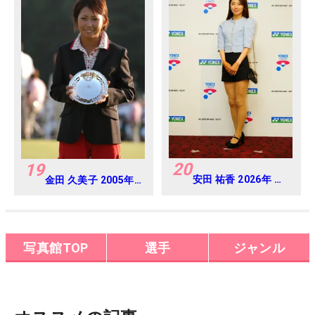
20
19
安田 祐香 2026年 ヨ
金田 久美子 2005年
ネックスレディス 練
日本女子オープンゴ
習日・プロアマ
ルフ選手権
写真館TOP
選手
ジャンル