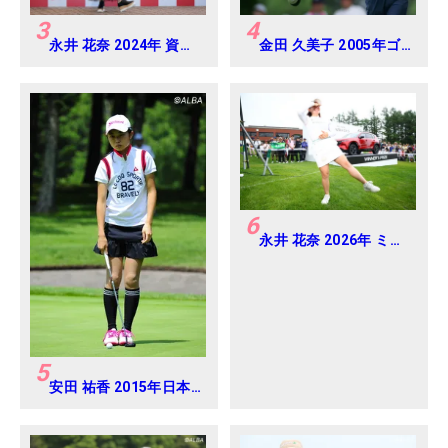
3
4
永井 花奈 2024年 資生
金田 久美子 2005年ゴ
堂 レディスオープン
ルフダイジェストジャ
Round-1
パンジュニアカップ
6
永井 花奈 2026年 ミネ
ベアミツミ レディス 北
海道新聞カップ
Round4
5
安田 祐香 2015年日本
女子アマチュアゴルフ
選手権