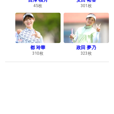
45
枚
301
枚
都 玲華
政田 夢乃
310
枚
323
枚