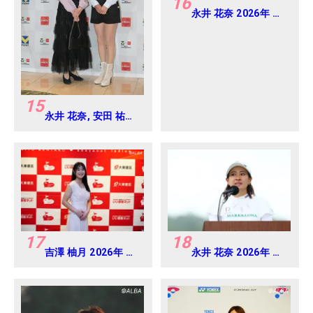
16
永井 花奈 2026年 ミ
ネベアミツミ レディ
ス 北海道新聞カップ
Round4
15
永井 花奈, 安田 祐香
2024年 Vポイント
×ENEOS ゴルフトー
ナメント Round-1
17
18
吉澤 柚月 2026年 大
永井 花奈 2026年 ミ
東建託・いい部屋ネ
ネベアミツミ レディ
ットレディス 練習
ス 北海道新聞カップ
日・プロアマ
Round4