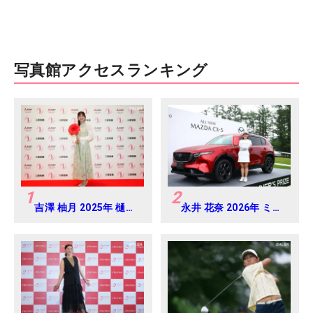
写真館アクセスランキング
1
2
吉澤 柚月 2025年 樋口
永井 花奈 2026年 ミネ
久子 三菱電機レディス
ベアミツミ レディス 北
練習日・プロアマ
海道新聞カップ
Round4