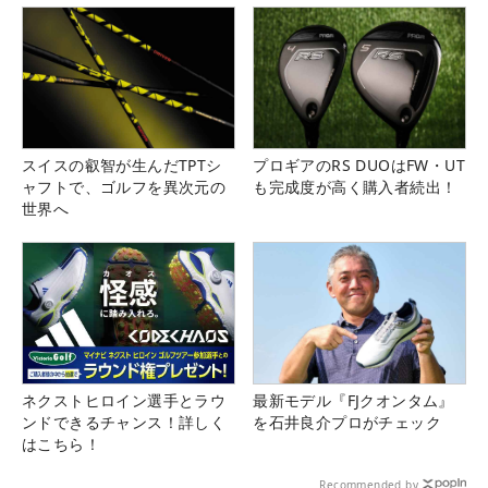
スイスの叡智が生んだTPTシ
プロギアのRS DUOはFW・UT
ャフトで、ゴルフを異次元の
も完成度が高く購入者続出！
世界へ
ネクストヒロイン選手とラウ
最新モデル『FJクオンタム』
ンドできるチャンス！詳しく
を石井良介プロがチェック
はこちら！
Recommended by