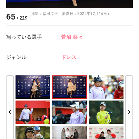
（撮影：福田文平 撮影日：2025年12月16日）
65
/
229
写っている選手
菅沼 菜々
ジャンル
ドレス