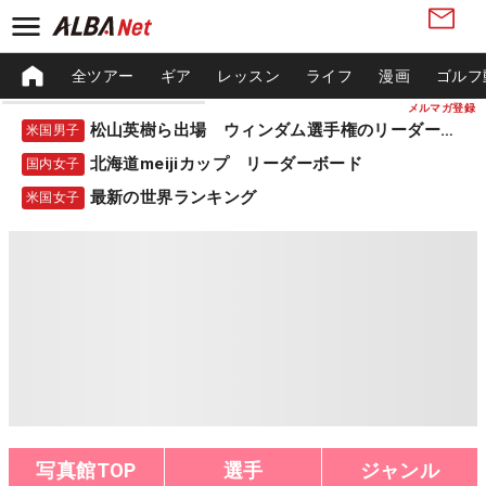
全ツアー
ギア
レッスン
ライフ
漫画
ゴルフ
メルマガ登録
松山英樹ら出場 ウィンダム選手権のリーダーボード
米国男子
北海道meijiカップ リーダーボード
国内女子
最新の世界ランキング
米国女子
写真館TOP
選手
ジャンル