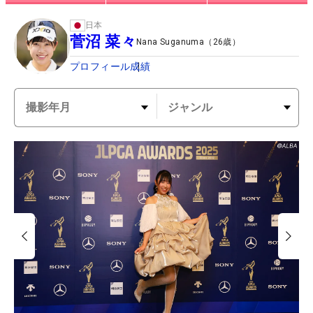
日本
菅沼 菜々
Nana Suganuma
（
26
歳）
プロフィール
成績