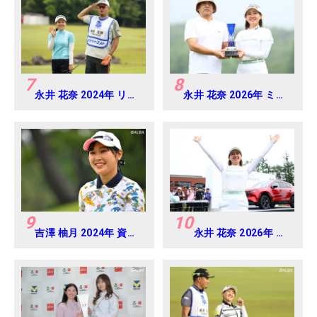
7
8
永井 花奈 2024年 リゾ
永井 花奈 2026年 ミネ
ートトラスト レディス
ベアミツミ レディス 北
Round-1
海道新聞カップ
Round4
9
10
吉澤 柚月 2024年 資生
永井 花奈 2026年 ミ
堂 レディスオープン
ネベアミツミ レディ
Round3
ス 北海道新聞カップ
Round4