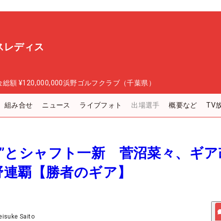
スレディス
金総額
¥120,000,000
浜野ゴルフクラブ（千葉県）
組み合せ
ニュース
ライブフォト
出場選手
概要など
TV
W解禁”とシャフト一新 菅沼菜々、ギ
野連覇【勝者のギア】
eisuke Saito