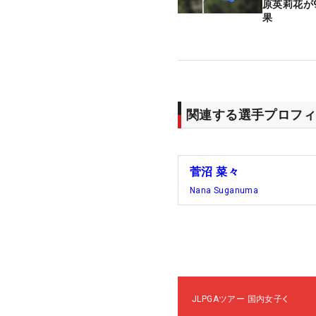
原英莉花が
果
関連する選手プロフィ
菅沼 菜々
Nana Suganuma
JLPGAツアー
国内女子