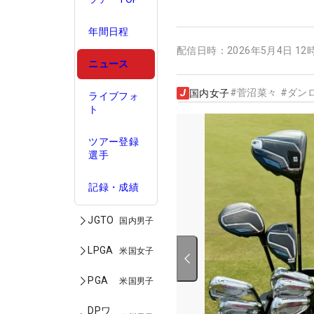
年間日程
配信日時：
2026年5月4日 12
ニュース
#
菅沼菜々
#
ダン
国内女子
ライブフォ
ト
ツアー登録
選手
記録・成績
JGTO
国内男子
LPGA
米国女子
PGA
米国男子
DPワ