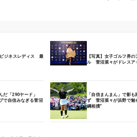
モビジネスレディス 最
【写真】女子ゴルフ界の
ル 菅沼菜々がドレスア
んだ「290ヤード」
「自信まんまん」で影も
プで自信みなぎる菅沼
ず 菅沼菜々が浜野で魅
綱相撲”