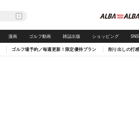
漫画
ゴルフ動画
雑誌出版
ショッピング
SN
ゴルフ場予約／毎週更新！限定優待プラン
削り出しの打