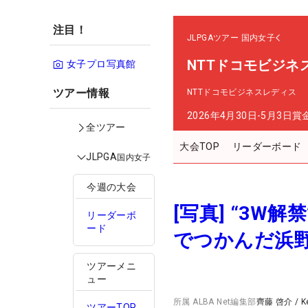
注目！
JLPGAツアー
国内女子
NTTドコモビジネ
女子プロ写真館
ツアー情報
NTTドコモビジネスレディス
2026年4月30日-5月3日
賞
全ツアー
大会TOP
リーダーボード
JLPGA
国内女子
今週の大会
[写真] “3
リーダーボ
ード
でつかんだ浜
ツアーメニ
ュー
所属
ALBA Net編集部
齊藤 啓介
/
K
ツアーTOP