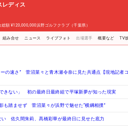
スレディス
金総額
¥120,000,000
浜野ゴルフクラブ（千葉県）
組み合せ
ニュース
ライブフォト
出場選手
概要など
TV
レーの速さ” 菅沼菜々と青木瀬令奈に見た共通点【現地記者
できない」 初の最終日最終組で平塚新夢が知った現実
影も踏ませず 菅沼菜々が浜野で魅せた“横綱相撲”
ない 佐久間朱莉、髙橋彩華が最終日に見せた底力