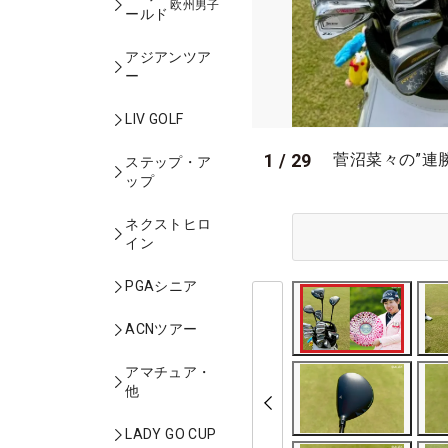
欧州男子
ールド
アジアンツア
ー
LIV GOLF
1
/
29
菅沼菜々の”連
ステップ・ア
ップ
ネクストヒロ
イン
PGAシニア
ACNツアー
アマチュア・
他
LADY GO CUP