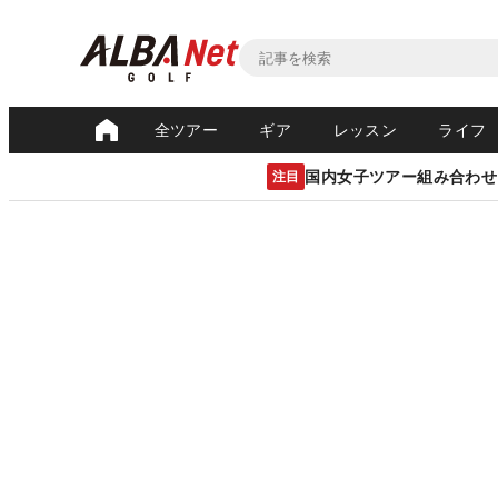
全ツアー
ギア
レッスン
ライフ
国内女子ツアー組み合わせ
注目