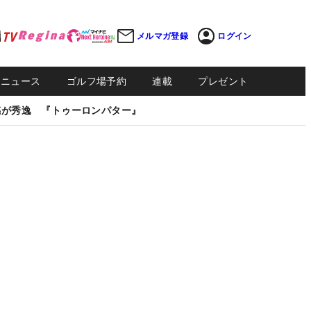
メルマガ登録
ログイン
Sニュース
ゴルフ場予約
連載
プレゼント
感が秀逸 『トゥーロンパター』