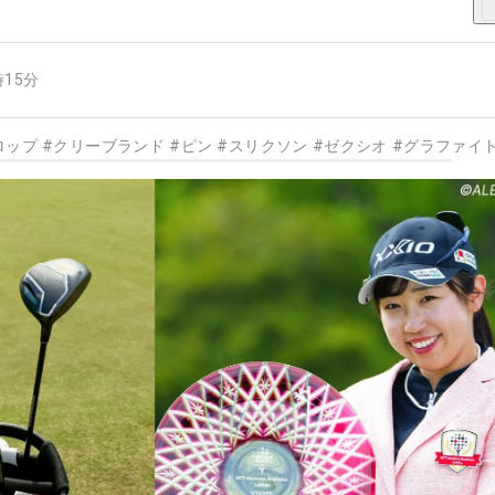
時15分
ロップ
#
クリーブランド
#
ピン
#
スリクソン
#
ゼクシオ
#
グラファイ