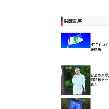
関連記事
NTTドコ
終結果
どよめき呼
飛距離アッ
菜々