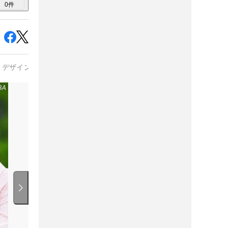
0
件
トデザイン
#
日本シャフト