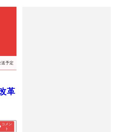
放送予定
ア改革
コメン
ト