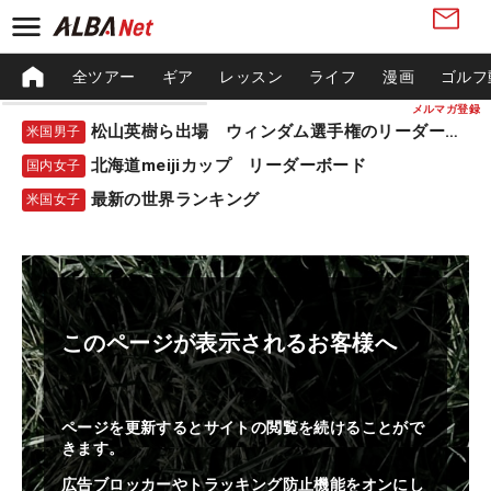
全ツアー
ギア
レッスン
ライフ
漫画
ゴルフ
メルマガ登録
松山英樹ら出場 ウィンダム選手権のリーダーボード
米国男子
北海道meijiカップ リーダーボード
国内女子
最新の世界ランキング
米国女子
このページが表示されるお客様へ
ページを更新するとサイトの閲覧を続けることがで
きます。
広告ブロッカーやトラッキング防止機能をオンにし