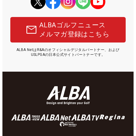
ALBAゴルフニュース
メルマガ登録はこちら
ALBA NetはR&Aのオフィシャルデジタルパートナー、および
USLPGAの日本公式サイトパートナーです。