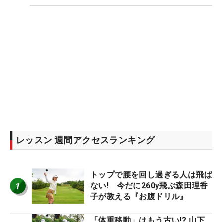
レッスン 週間アクセスランキング
トップで腰を回し過ぎる人は飛ば
1
ない! 今だに260y飛ぶ森田理香
子が教える『お腹ドリル』
「体重移動」はもう古い!? 山下