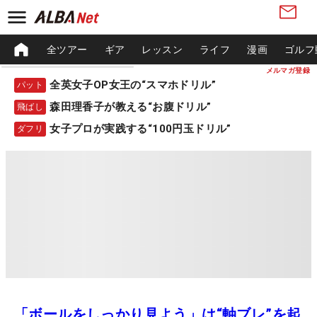
全ツアー
ギア
レッスン
ライフ
漫画
ゴルフ
メルマガ登録
全英女子OP女王の“スマホドリル”
パット
森田理香子が教える“お腹ドリル”
飛ばし
女子プロが実践する“100円玉ドリル”
ダフリ
「ボールをしっかり見よう」は“軸ブレ”を起