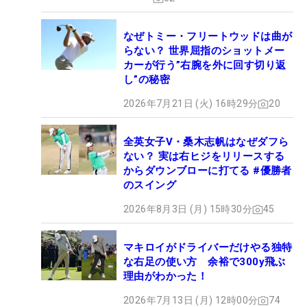
なぜトミー・フリートウッドは曲が
らない？ 世界屈指のショットメー
カーが行う”右腕を外に回す切り返
し”の秘密
2026年7月21日 (火) 16時29分
20
全英女子V・桑木志帆はなぜダフら
ない？ 実は右ヒジをリリースする
からダウンブローに打てる #優勝者
のスイング
2026年8月3日 (月) 15時30分
45
マキロイがドライバーだけやる独特
な右足の使い方 余裕で300y飛ぶ
理由がわかった！
2026年7月13日 (月) 12時00分
74