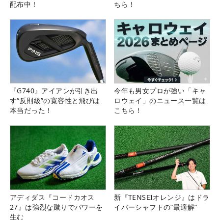
配布中！
ちら！
『G740』アイアンが引き出
今年も男女プロが強い「キャ
す“反則級”の寛容性と飛びは
ロウェイ」のニュース一覧は
本当だった！
こちら！
アディダス『コードカオス
新『TENSEIオレンジ』はドラ
27』は強烈な蹴りでパワーを
イバーシャフトの“最適解”
生む