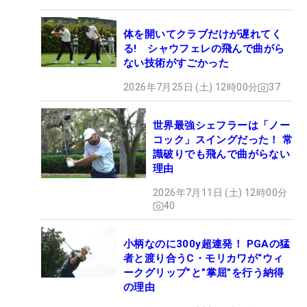
体を開いてクラブだけが遅れてく
る! シャウフェレの飛んで曲がら
ない技術がすごかった
2026年7月25日 (土) 12時00分
37
世界最強シェフラーは「ノー
コック」スイングだった！ 常
識破りでも飛んで曲がらない
理由
2026年7月11日 (土) 12時00分
40
小柄なのに300y超連発！ PGAの猛
者と渡り合うC・モリカワが“ウィ
ークグリップ”と”掌屈”を行う納得
の理由