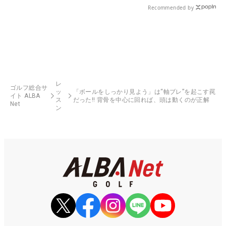
Recommended by
レ
ゴルフ総合サ
ッ
「ボールをしっかり見よう」は“軸ブレ”を起こす罠
イト ALBA
ス
だった!! 背骨を中心に回れば、頭は動くのが正解
Net
ン