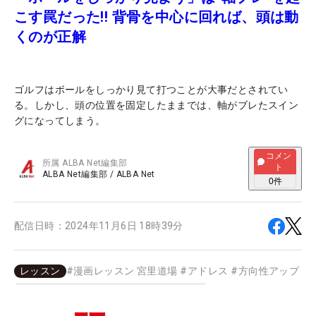
こす罠だった!! 背骨を中心に回れば、頭は動
くのが正解
ゴルフはボールをしっかり見て打つことが大事だとされてい
る。しかし、頭の位置を固定したままでは、軸がブレたスイン
グになってしまう。
コメン
所属
ALBA Net編集部
ト
ALBA Net編集部
/
ALBA Net
0
件
配信日時：
2024年11月6日 18時39分
レッスン
#
漫画レッスン 宮里道場
#
アドレス
#
方向性アップ
#