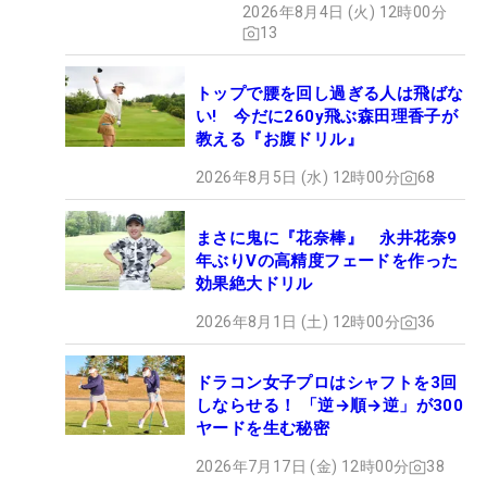
2026年8月4日 (火) 12時00分
13
トップで腰を回し過ぎる人は飛ばな
い! 今だに260y飛ぶ森田理香子が
教える『お腹ドリル』
2026年8月5日 (水) 12時00分
68
まさに鬼に『花奈棒』 永井花奈9
年ぶりVの高精度フェードを作った
効果絶大ドリル
2026年8月1日 (土) 12時00分
36
ドラコン女子プロはシャフトを3回
しならせる！ 「逆→順→逆」が300
ヤードを生む秘密
2026年7月17日 (金) 12時00分
38