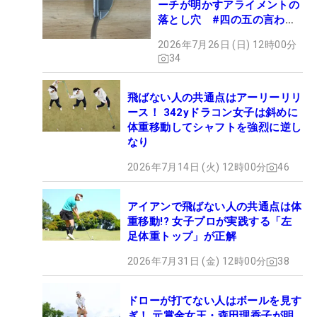
ーチが明かすアライメントの
落とし穴 #四の五の言わず
振り氣れ
2026年7月26日 (日) 12時00分
34
飛ばない人の共通点はアーリーリリ
ース！ 342yドラコン女子は斜めに
体重移動してシャフトを強烈に逆し
なり
2026年7月14日 (火) 12時00分
46
アイアンで飛ばない人の共通点は体
重移動!? 女子プロが実践する「左
足体重トップ」が正解
2026年7月31日 (金) 12時00分
38
ドローが打てない人はボールを見す
ぎ！ 元賞金女王・森田理香子が明