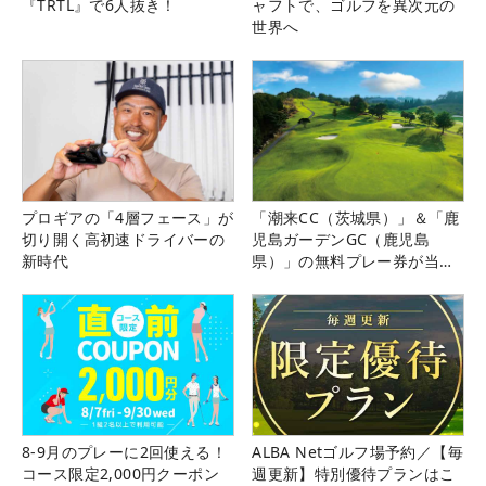
『TRTL』で6人抜き！
ャフトで、ゴルフを異次元の
世界へ
プロギアの「4層フェース」が
「潮来CC（茨城県）」＆「鹿
切り開く高初速ドライバーの
児島ガーデンGC（鹿児島
新時代
県）」の無料プレー券が当た
る！！
8-9月のプレーに2回使える！
ALBA Netゴルフ場予約／【毎
コース限定2,000円クーポン
週更新】特別優待プランはこ