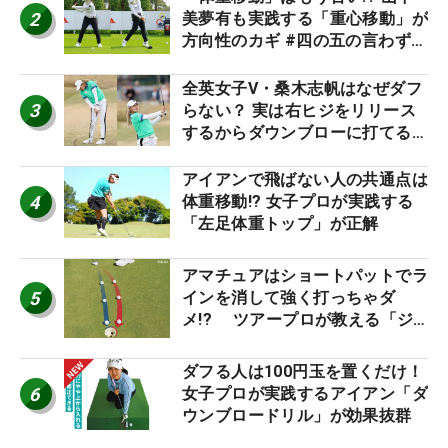
2
美夢有も実践する「重心移動」が
方向性のカギ #四の五の言わず振
り氣れ
全英女子V・桑木志帆はなぜダフ
3
らない？ 実は右ヒジをリリース
するからダウンブローに打てる #
優勝者のスイング
アイアンで飛ばない人の共通点は
4
体重移動!? 女子プロが実践する
「左足体重トップ」が正解
アマチュアはショートパットでラ
5
インを消して強く打っちゃダ
メ!? ツアープロが教える「ジ
ャストタッチ」なら3パットが激
減するワケ
ダフる人は100円玉を置くだけ！
6
女子プロが実践するアイアン「ダ
ウンブロードリル」が効果抜群