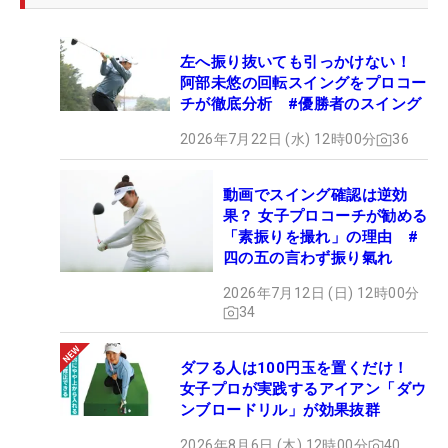
左へ振り抜いても引っかけない！
阿部未悠の回転スイングをプロコー
チが徹底分析 #優勝者のスイング
2026年7月22日 (水) 12時00分
36
動画でスイング確認は逆効
果？ 女子プロコーチが勧める
「素振りを撮れ」の理由 #
四の五の言わず振り氣れ
2026年7月12日 (日) 12時00分
34
ダフる人は100円玉を置くだけ！
女子プロが実践するアイアン「ダウ
ンブロードリル」が効果抜群
2026年8月6日 (木) 12時00分
40