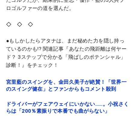
たゴルフだが、結果的に聖志・優作・藍の3人共プ
ロゴルファーの道を選んだ。
◇ ◇ ◇
●もしかしたらアタナは、まだ秘めた力を隠し持っ
ているのかも!?
関連記事『あなたの飛距離は何ヤー
ド？ 3ステップで分かる「飛ばしのポテンシャル」
診断！』をチェック！
宮里藍のスイングを、金田久美子が絶賛！「世界一
のスイング健在」とファンからもコメント殺到
ドライバーがフェアウェイにいかない……。小祝さく
らは「200％素振りで本番でも曲がらない」