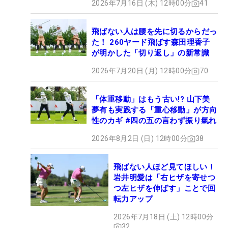
2026年7月16日 (木) 12時00分
41
飛ばない人は腰を先に切るからだっ
た！ 260ヤード飛ばす森田理香子
が明かした「切り返し」の新常識
2026年7月20日 (月) 12時00分
70
「体重移動」はもう古い!? 山下美
夢有も実践する「重心移動」が方向
性のカギ #四の五の言わず振り氣れ
2026年8月2日 (日) 12時00分
38
飛ばない人ほど見てほしい！
岩井明愛は「右ヒザを寄せつ
つ左ヒザを伸ばす」ことで回
転力アップ
2026年7月18日 (土) 12時00分
32