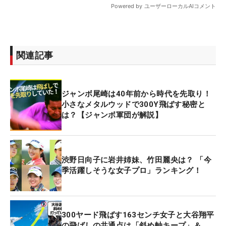
関連記事
ジャンボ尾崎は40年前から時代を先取り！
小さなメタルウッドで300Y飛ばす秘密と
は？【ジャンボ軍団が解説】
渋野日向子に岩井姉妹、竹田麗央は？ 「今
季活躍しそうな女子プロ」ランキング！
300ヤード飛ばす163センチ女子と大谷翔平
の飛ばしの共通点は「斜め軸キープ」＆