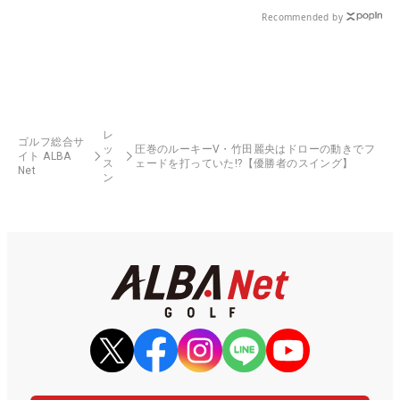
Recommended by
レ
ゴルフ総合サ
ッ
圧巻のルーキーV・竹田麗央はドローの動きでフ
イト ALBA
ス
ェードを打っていた!?【優勝者のスイング】
Net
ン