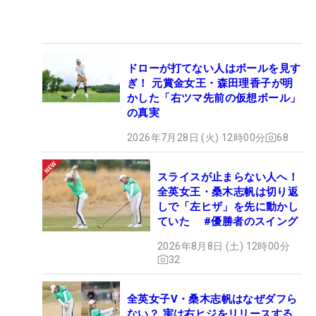
ドローが打てない人はボールを見す
ぎ！ 元賞金女王・森田理香子が明
かした「右ツマ先前の仮想ボール」
の真実
2026年7月28日 (火) 12時00分
68
スライスが止まらない人へ！
全英女王・桑木志帆は切り返
しで「左ヒザ」を先に動かし
ていた #優勝者のスイング
2026年8月8日 (土) 12時00分
32
全英女子V・桑木志帆はなぜダフら
ない？ 実は右ヒジをリリースする