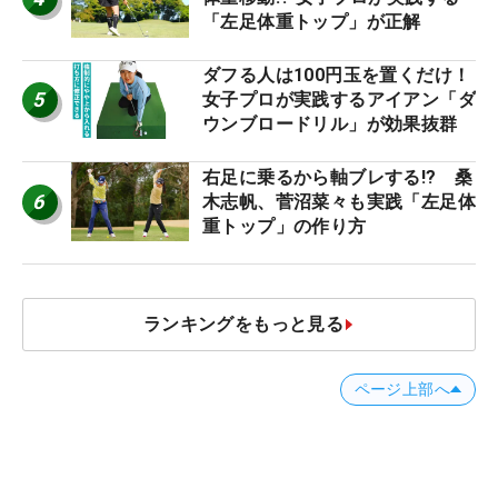
「左足体重トップ」が正解
ダフる人は100円玉を置くだけ！
5
女子プロが実践するアイアン「ダ
ウンブロードリル」が効果抜群
右足に乗るから軸ブレする!? 桑
6
木志帆、菅沼菜々も実践「左足体
重トップ」の作り方
ランキングをもっと見る
ページ上部へ