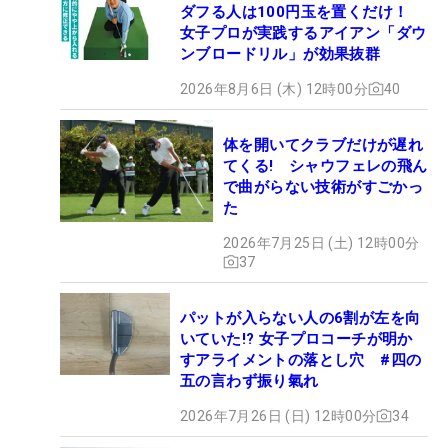
ダフる人は100円玉を置くだけ！
女子プロが実践するアイアン「ダウ
ンブロードリル」が効果抜群
2026年8月6日 (木) 12時00分
40
体を開いてクラブだけが遅れ
てくる! シャウフェレの飛ん
で曲がらない技術がすごかっ
た
2026年7月25日 (土) 12時00分
37
パットが入らない人の6割が左を向
いていた!? 女子プロコーチが明か
すアライメントの落とし穴 #四の
五の言わず振り氣れ
2026年7月26日 (日) 12時00分
34