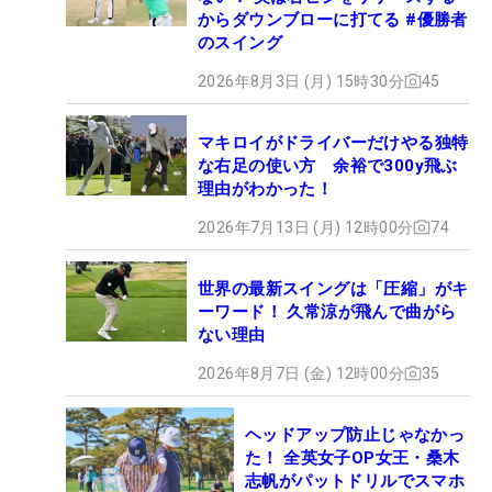
からダウンブローに打てる #優勝者
のスイング
2026年8月3日 (月) 15時30分
45
マキロイがドライバーだけやる独特
な右足の使い方 余裕で300y飛ぶ
理由がわかった！
2026年7月13日 (月) 12時00分
74
世界の最新スイングは「圧縮」がキ
ーワード！ 久常涼が飛んで曲がら
ない理由
2026年8月7日 (金) 12時00分
35
ヘッドアップ防止じゃなかっ
た！ 全英女子OP女王・桑木
志帆がパットドリルでスマホ