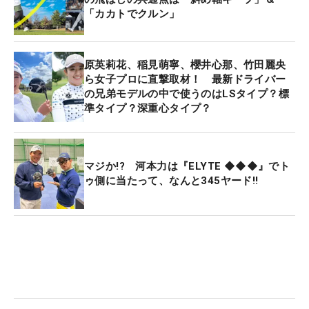
「カカトでクルン」
原英莉花、稲見萌寧、櫻井心那、竹田麗央
ら女子プロに直撃取材！ 最新ドライバー
の兄弟モデルの中で使うのはLSタイプ？標
準タイプ？深重心タイプ？
マジか!? 河本力は『ELYTE ◆◆◆』でト
ゥ側に当たって、なんと345ヤード‼