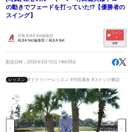
の動きでフェードを打っていた!?【優勝者の
スイング】
コメン
所属
ALBA Net編集部
ト
ALBA Net編集部
/
ALBA Net
4
件
配信日時：
2025年3月10日 14時33分
レッスン
#
ドライバーレッスン
#
竹田麗央
#
スイング解説