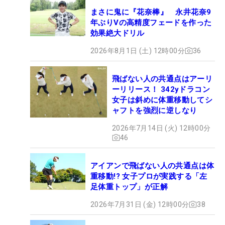
まさに鬼に『花奈棒』 永井花奈9
年ぶりVの高精度フェードを作った
効果絶大ドリル
2026年8月1日 (土) 12時00分
36
飛ばない人の共通点はアーリ
ーリリース！ 342yドラコン
女子は斜めに体重移動してシ
ャフトを強烈に逆しなり
2026年7月14日 (火) 12時00分
46
アイアンで飛ばない人の共通点は体
重移動!? 女子プロが実践する「左
足体重トップ」が正解
2026年7月31日 (金) 12時00分
38