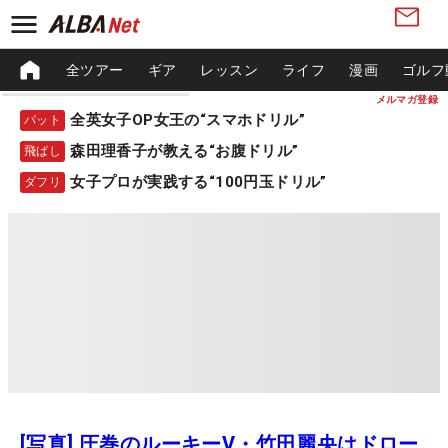
全ツアー
ギア
レッスン
ライフ
漫画
ゴルフ
メルマガ登録
全英女子OP女王の“スマホドリル”
パット
森田理香子が教える“お腹ドリル”
飛ばし
女子プロが実践する“100円玉ドリル”
ダフリ
[写真] 圧巻のルーキーV・竹田麗央はドロー