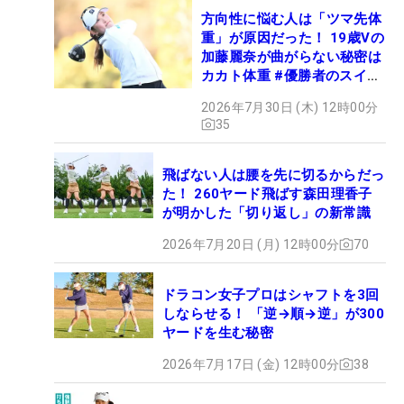
方向性に悩む人は「ツマ先体
重」が原因だった！ 19歳Vの
加藤麗奈が曲がらない秘密は
カカト体重 #優勝者のスイン
グ
2026年7月30日 (木) 12時00分
35
飛ばない人は腰を先に切るからだっ
た！ 260ヤード飛ばす森田理香子
が明かした「切り返し」の新常識
2026年7月20日 (月) 12時00分
70
ドラコン女子プロはシャフトを3回
しならせる！ 「逆→順→逆」が300
ヤードを生む秘密
2026年7月17日 (金) 12時00分
38