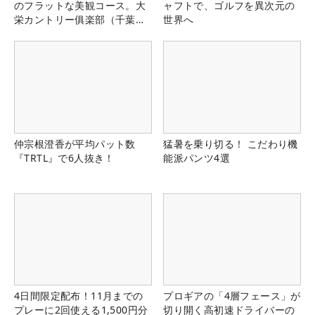
のフラットな美観コース。大
ャフトで、ゴルフを異次元の
栄カントリー俱楽部（千葉
世界へ
県）
仲宗根澄香が平均パット数
猛暑を乗り切る！ こだわり機
『TRTL』で6人抜き！
能派パンツ4選
4日間限定配布！11月までの
プロギアの「4層フェース」が
プレーに2回使える1,500円分
切り開く高初速ドライバーの