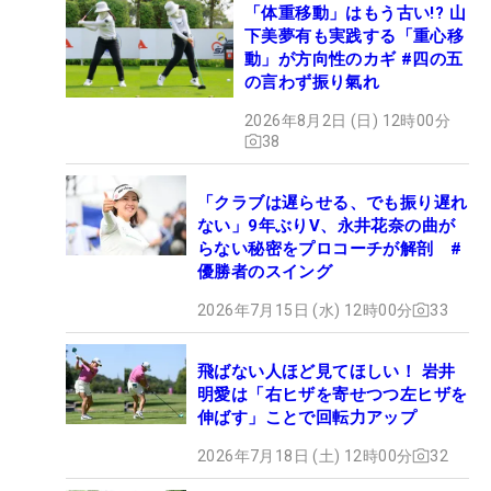
「体重移動」はもう古い!? 山
下美夢有も実践する「重心移
動」が方向性のカギ #四の五
の言わず振り氣れ
2026年8月2日 (日) 12時00分
38
「クラブは遅らせる、でも振り遅れ
ない」9年ぶりV、永井花奈の曲が
らない秘密をプロコーチが解剖 #
優勝者のスイング
2026年7月15日 (水) 12時00分
33
飛ばない人ほど見てほしい！ 岩井
明愛は「右ヒザを寄せつつ左ヒザを
伸ばす」ことで回転力アップ
2026年7月18日 (土) 12時00分
32