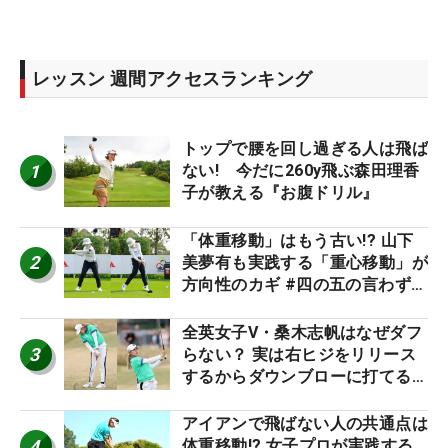
レッスン 週間アクセスランキング
トップで腰を回し過ぎる人は飛ば
1
ない! 今だに260y飛ぶ森田理香
子が教える『お腹ドリル』
「体重移動」はもう古い!? 山下
2
美夢有も実践する「重心移動」が
方向性のカギ #四の五の言わず振
り氣れ
全英女子V・桑木志帆はなぜダフ
3
らない？ 実は右ヒジをリリース
するからダウンブローに打てる #
優勝者のスイング
アイアンで飛ばない人の共通点は
4
体重移動!? 女子プロが実践する