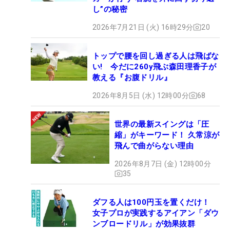
し”の秘密
2026年7月21日 (火) 16時29分
20
トップで腰を回し過ぎる人は飛ばな
い! 今だに260y飛ぶ森田理香子が
教える『お腹ドリル』
2026年8月5日 (水) 12時00分
68
世界の最新スイングは「圧
縮」がキーワード！ 久常涼が
飛んで曲がらない理由
2026年8月7日 (金) 12時00分
35
ダフる人は100円玉を置くだけ！
女子プロが実践するアイアン「ダウ
ンブロードリル」が効果抜群