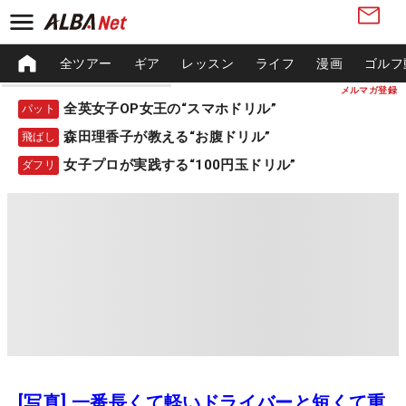
全ツアー
ギア
レッスン
ライフ
漫画
ゴルフ
メルマガ登録
全英女子OP女王の“スマホドリル”
パット
森田理香子が教える“お腹ドリル”
飛ばし
女子プロが実践する“100円玉ドリル”
ダフリ
[写真] 一番長くて軽いドライバーと短くて重