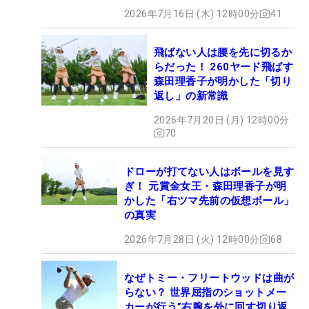
2026年7月16日 (木) 12時00分
41
飛ばない人は腰を先に切るか
らだった！ 260ヤード飛ばす
森田理香子が明かした「切り
返し」の新常識
2026年7月20日 (月) 12時00分
70
ドローが打てない人はボールを見す
ぎ！ 元賞金女王・森田理香子が明
かした「右ツマ先前の仮想ボール」
の真実
2026年7月28日 (火) 12時00分
68
なぜトミー・フリートウッドは曲が
らない？ 世界屈指のショットメー
カーが行う”右腕を外に回す切り返