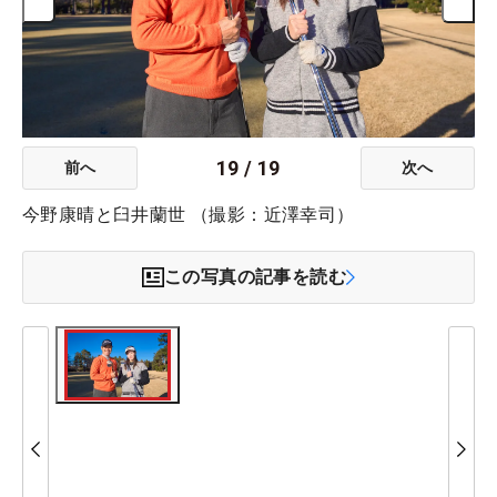
19
/
19
前へ
次へ
今野康晴と臼井蘭世 （撮影：近澤幸司）
この写真の記事を読む