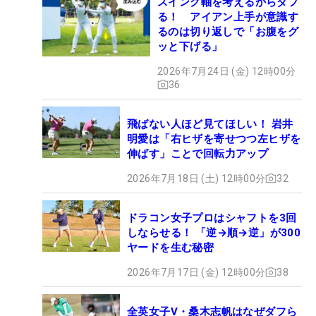
スイング軸を考えるからダフ
る！ アイアン上手が意識す
るのは切り返しで「お腹をグ
ッと下げる」
2026年7月24日 (金) 12時00分
36
飛ばない人ほど見てほしい！ 岩井
明愛は「右ヒザを寄せつつ左ヒザを
伸ばす」ことで回転力アップ
2026年7月18日 (土) 12時00分
32
ドラコン女子プロはシャフトを3回
しならせる！ 「逆→順→逆」が300
ヤードを生む秘密
2026年7月17日 (金) 12時00分
38
全英女子V・桑木志帆はなぜダフら