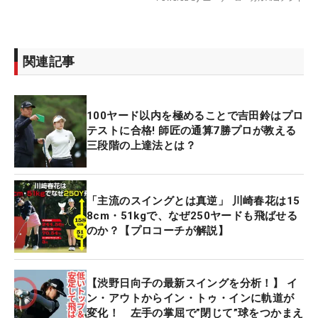
関連記事
100ヤード以内を極めることで吉田鈴はプロ
テストに合格! 師匠の通算7勝プロが教える
三段階の上達法とは？
「主流のスイングとは真逆」 川崎春花は15
8cm・51kgで、なぜ250ヤードも飛ばせる
のか？【プロコーチが解説】
【渋野日向子の最新スイングを分析！】 イ
ン・アウトからイン・トゥ・インに軌道が
変化！ 左手の掌屈で”閉じて”球をつかまえ