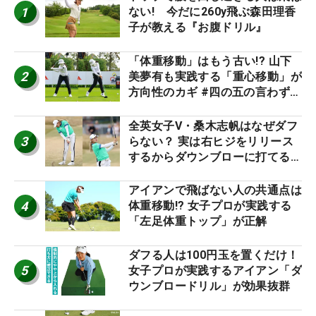
1
ない! 今だに260y飛ぶ森田理香
子が教える『お腹ドリル』
「体重移動」はもう古い!? 山下
2
美夢有も実践する「重心移動」が
方向性のカギ #四の五の言わず振
り氣れ
全英女子V・桑木志帆はなぜダフ
3
らない？ 実は右ヒジをリリース
するからダウンブローに打てる #
優勝者のスイング
アイアンで飛ばない人の共通点は
4
体重移動!? 女子プロが実践する
「左足体重トップ」が正解
ダフる人は100円玉を置くだけ！
5
女子プロが実践するアイアン「ダ
ウンブロードリル」が効果抜群