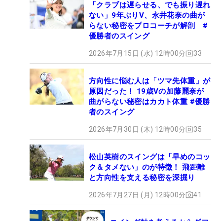
「クラブは遅らせる、でも振り遅れ
ない」9年ぶりV、永井花奈の曲が
らない秘密をプロコーチが解剖 #
優勝者のスイング
2026年7月15日 (水) 12時00分
33
方向性に悩む人は「ツマ先体重」が
原因だった！ 19歳Vの加藤麗奈が
曲がらない秘密はカカト体重 #優勝
者のスイング
2026年7月30日 (木) 12時00分
35
松山英樹のスイングは「早めのコッ
ク＆タメない」のが特徴！ 飛距離
と方向性を支える秘密を深掘り
2026年7月27日 (月) 12時00分
41