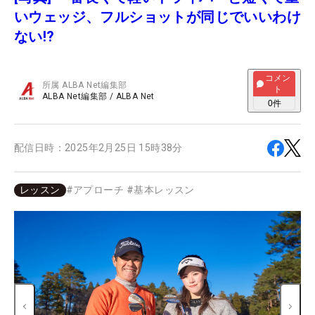
いウェッジ、フルショットが同じでいいわけ
ない!?
コメン
所属
ALBA Net編集部
ト
ALBA Net編集部
/
ALBA Net
0
件
配信日時：
2025年2月25日 15時38分
レッスン
#
アプローチ
#
基本レッスン