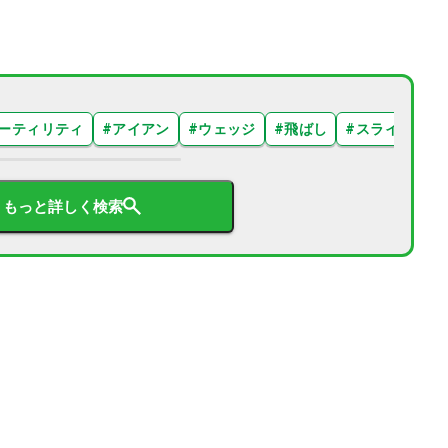
ーティリティ
#
アイアン
#
ウェッジ
#
飛ばし
#
スライス
#
もっと詳しく検索