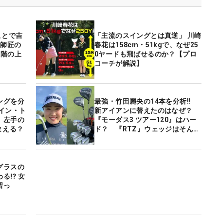
ことで吉
「主流のスイングとは真逆」 川崎
の
春花は158cm・51kgで、なぜ25
段階の上
0ヤードも飛ばせるのか？【プロ
コーチが解説】
ングを分
最強・竹田麗央の14本を分析‼
イン・ト
新アイアンに替えたのはなぜ？
 左手の
『モーダス3 ツアー120』はハー
まえる？
ド？ 『RTZ』ウェッジはそんな
にいいのか？
グラスの
る⁉ 女
習っ