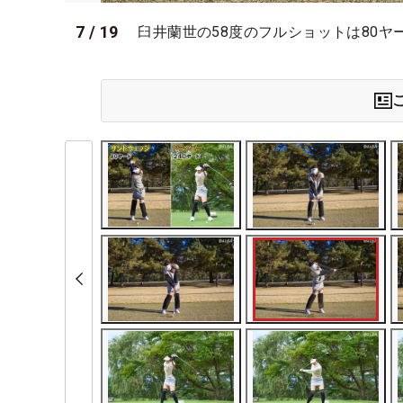
7
/
19
臼井蘭世の58度のフルショットは80ヤ