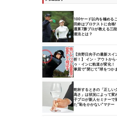
100ヤード以内を極める
田鈴はプロテストに合格! 師匠
通算7勝プロが教える三
達法とは？
【渋野日向子の最新スイ
析！】 イン・アウトから
ゥ・インに軌道が変化！
掌屈で”閉じて”球をつか
乾杯するときの「正しい
高さ」は状況によって変わ
子プロが新人セミナーで
た“恥をかかない”マナー