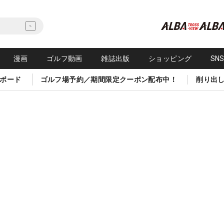
漫画
ゴルフ動画
雑誌出版
ショッピング
SN
ボード
ゴルフ場予約／期間限定クーポン配布中！
削り出