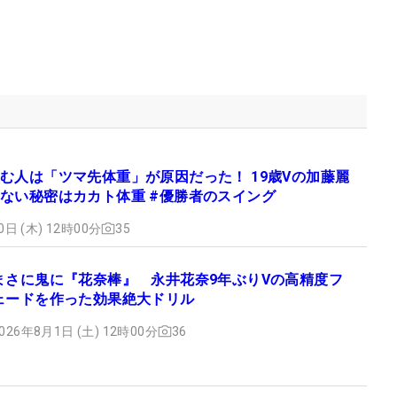
む人は「ツマ先体重」が原因だった！ 19歳Vの加藤麗
ない秘密はカカト体重 #優勝者のスイング
0日 (木) 12時00分
35
まさに鬼に『花奈棒』 永井花奈9年ぶりVの高精度フ
ェードを作った効果絶大ドリル
026年8月1日 (土) 12時00分
36