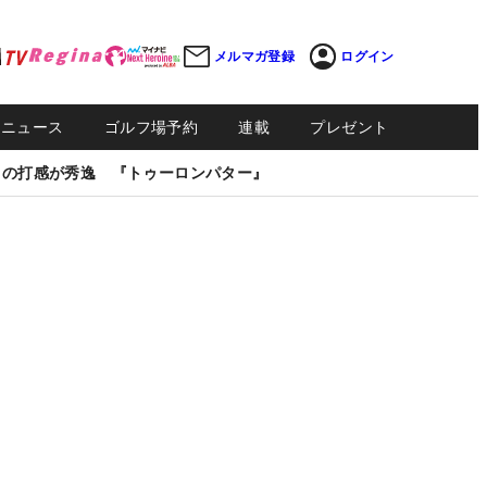
メルマガ登録
ログイン
Sニュース
ゴルフ場予約
連載
プレゼント
しの打感が秀逸 『トゥーロンパター』