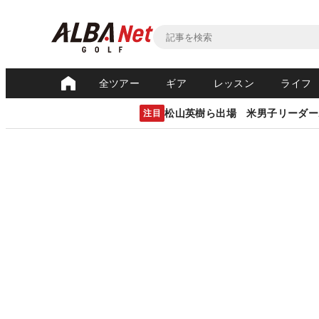
全ツアー
ギア
レッスン
ライフ
松山英樹ら出場 米男子リーダー
注目