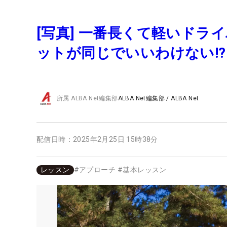
[写真] 一番長くて軽いド
ットが同じでいいわけない!?
所属
ALBA Net編集部
ALBA Net編集部
/
ALBA Net
配信日時：
2025年2月25日 15時38分
レッスン
#
アプローチ
#
基本レッスン