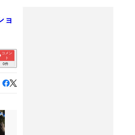
ショ
コメン
ト
0
件