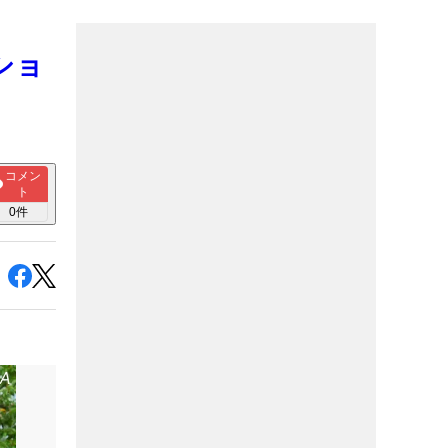
ショ
コメン
ト
0
件