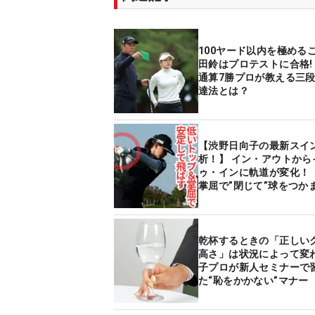
100ヤード以内を極める
田鈴はプロテストに合格! 師匠
通算7勝プロが教える三
達法とは？
【渋野日向子の最新スイ
析！】 イン・アウトから
ゥ・インに軌道が変化！
掌屈で”閉じて”球をつか
乾杯するときの「正しい
高さ」は状況によって変わ
子プロが新人セミナーで
た“恥をかかない”マナー