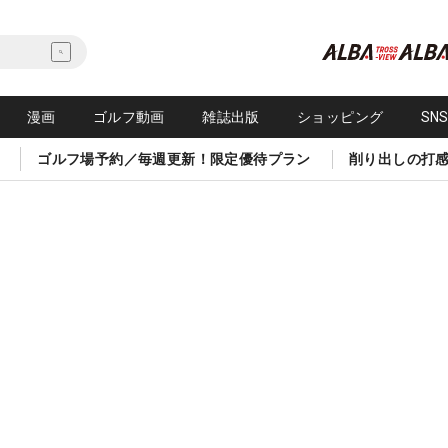
漫画
ゴルフ動画
雑誌出版
ショッピング
SN
ゴルフ場予約／毎週更新！限定優待プラン
削り出しの打