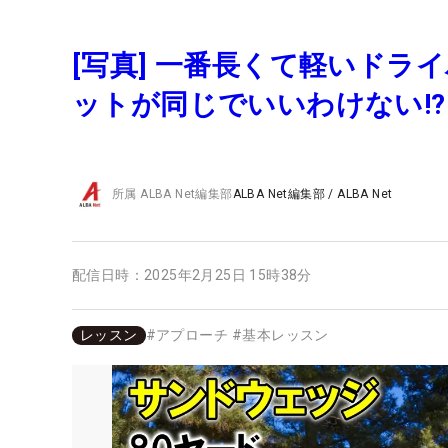
[写真] 一番長くて軽いド
ットが同じでいいわけない!?
所属
ALBA Net編集部
ALBA Net編集部
/
ALBA Net
配信日時：
2025年2月25日 15時38分
レッスン
#
アプローチ
#
基本レッスン