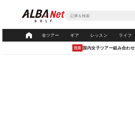
全ツアー
ギア
レッスン
ライフ
国内女子ツアー組み合わせ
注目