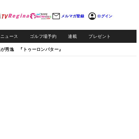
メルマガ登録
ログイン
Sニュース
ゴルフ場予約
連載
プレゼント
感が秀逸 『トゥーロンパター』