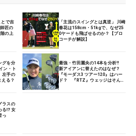
ことで吉
「主流のスイングとは真逆」 川崎
の
春花は158cm・51kgで、なぜ25
段階の上
0ヤードも飛ばせるのか？【プロ
コーチが解説】
ングを分
最強・竹田麗央の14本を分析‼
イン・ト
新アイアンに替えたのはなぜ？
 左手の
『モーダス3 ツアー120』はハー
まえる？
ド？ 『RTZ』ウェッジはそんな
にいいのか？
グラスの
る⁉ 女
習っ