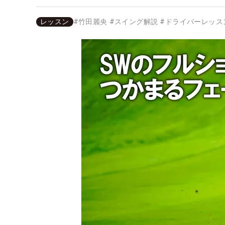
レッスン
#
竹田麗央
#
スイング解説
#
ドライバーレッス