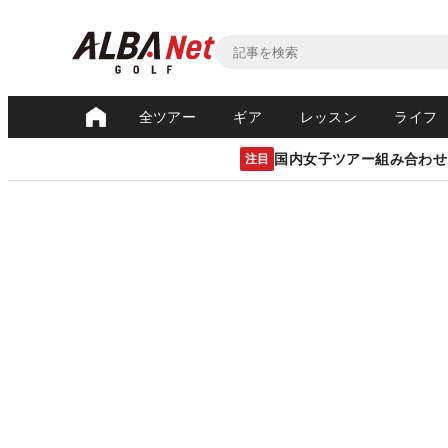
全ツアー
ギア
レッスン
ライフ
国内女子ツアー組み合わせ
注目