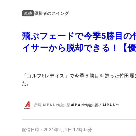
優勝者のスイング
連載
飛ぶフェードで今季5勝目の
イサーから脱却できる！【
「ゴルフ5レディス」で今季５勝目を飾った竹田麗
た。
所属
ALBA Net編集部
ALBA Net編集部
/
ALBA Net
配信日時：
2024年9月2日 17時05分