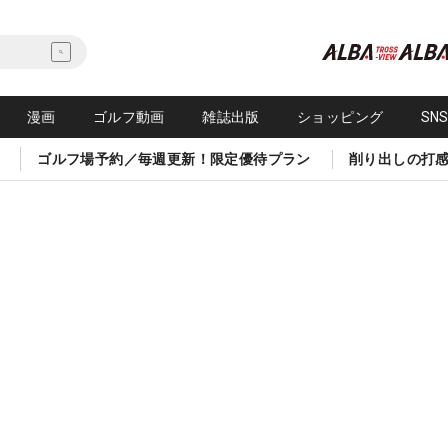
漫画
ゴルフ動画
雑誌出版
ショッピング
SN
ゴルフ場予約／毎週更新！限定優待プラン
削り出しの打