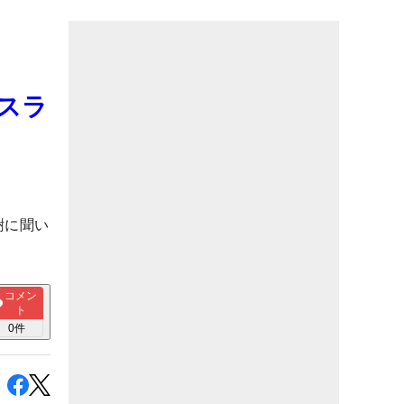
スラ
樹に聞い
コメン
ト
0
件