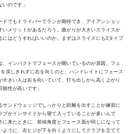
ないのです」
ードでもドライバーでランが期待でき、アイアンショッ
すいメリットがあるだろう。曲がりが大きいスライスか
るにはどうすればいいのか。まずはスライスにも2タイプ
は、インパクトでフェースが開いているのが原因。フェ
スを戻しきれずに右を向くのと、ハンドレイトにフェース
が大きい人は右を向いていて、打ち出しから高く上がり
可能性が高いです」
るサンドウェッジでしっかりと距離を出すことが練習に
ラブがインサイドから寝て入っていることが多いんで
さに来たときに、前傾角度とフェース面が同じになって
いように、左ヒジが下を向くようにしてクラブを立てて