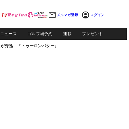
メルマガ登録
ログイン
Sニュース
ゴルフ場予約
連載
プレゼント
感が秀逸 『トゥーロンパター』