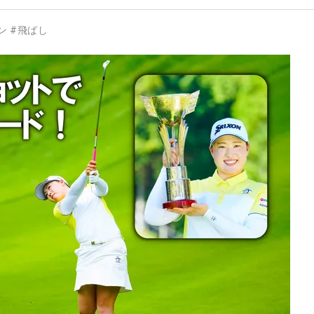
ン
#
飛ばし