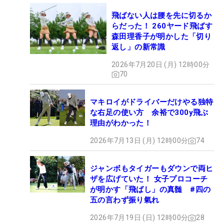
飛ばない人は腰を先に切るか
らだった！ 260ヤード飛ばす
森田理香子が明かした「切り
返し」の新常識
2026年7月20日 (月) 12時00分
70
マキロイがドライバーだけやる独特
な右足の使い方 余裕で300y飛ぶ
理由がわかった！
2026年7月13日 (月) 12時00分
74
ジャンボもタイガーもダウンで両ヒ
ザを広げていた！ 女子プロコーチ
が明かす「飛ばし」の真髄 #四の
五の言わず振り氣れ
2026年7月19日 (日) 12時00分
28