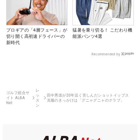
プロギアの「4層フェース」が
猛暑を乗り切る！ こだわり機
切り開く高初速ドライバーの
能派パンツ4選
新時代
Recommended by
レ
ゴルフ総合サ
ッ
田中秀道が20年近く苦しんだショットイップス
イト ALBA
ス
克服のきっかけは「グニャグニャのクラブ」
Net
ン