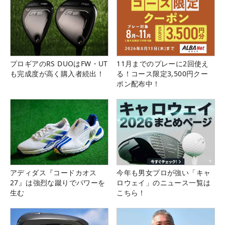
プロギアのRS DUOはFW・UT
11月までのプレーに2回使え
も完成度が高く購入者続出！
る！コース限定3,500円クー
ポン配布中！
アディダス『コードカオス
今年も男女プロが強い「キャ
27』は強烈な蹴りでパワーを
ロウェイ」のニュース一覧は
生む
こちら！