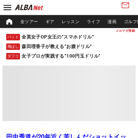
全ツアー
ギア
レッスン
ライフ
漫画
ゴルフ
メルマガ登録
全英女子OP女王の“スマホドリル”
パット
森田理香子が教える“お腹ドリル”
飛ばし
女子プロが実践する“100円玉ドリル”
ダフリ
田中秀道が20年近く苦しんだショットイッ