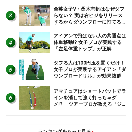
り氣れ
全英女子V・桑木志帆はなぜダフ
3
らない？ 実は右ヒジをリリース
するからダウンブローに打てる #
優勝者のスイング
アイアンで飛ばない人の共通点は
4
体重移動!? 女子プロが実践する
「左足体重トップ」が正解
ダフる人は100円玉を置くだけ！
5
女子プロが実践するアイアン「ダ
ウンブロードリル」が効果抜群
アマチュアはショートパットでラ
6
インを消して強く打っちゃダ
メ!? ツアープロが教える「ジ
ャストタッチ」なら3パットが激
減するワケ
ランキングをもっと見る