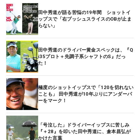
田中秀道が語る苦悩の19年間 ショットイ
ップスで「右プッシュスライスのOBが止ま
らない」
田中秀道のドライバー黄金スペックは、『Q
i35プロト＋先調子系シャフトのS』だっ
た！
極度のショットイップスで「120を切れない
ことも」 田中秀道が10年ぶりにアンダーパ
ーをマーク！
「号泣した」ドライバーイップスに苦しみ
『＋28』を叩いた田中秀道に、倉本昌弘が
かけた言葉