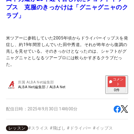
プス 克服のきっかけは「グニャグニャのク
ラブ」
米ツアーに参戦していた2005年頃からドライバーイップスを発
症し、約19年間苦しんでいた田中秀道。それが昨年から復調の
兆しを見せている。そのきっかけとなったのは、シャフトがグ
ニャグニャとしなるツアープロには軟らかすぎるクラブだっ
た。
コメン
所属
ALBA Net編集部
ト
ALBA Net編集部
/
ALBA Net
0
件
配信日時：
2025年9月30日 14時00分
レッスン
#
スライス
#
飛ばし
#
ドライバー
#
イップス