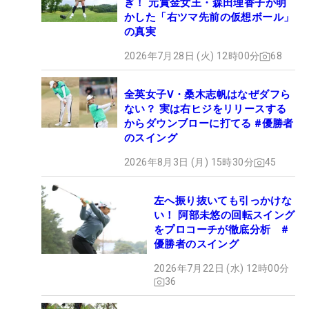
ぎ！ 元賞金女王・森田理香子が明
かした「右ツマ先前の仮想ボール」
の真実
2026年7月28日 (火) 12時00分
68
全英女子V・桑木志帆はなぜダフら
ない？ 実は右ヒジをリリースする
からダウンブローに打てる #優勝者
のスイング
2026年8月3日 (月) 15時30分
45
左へ振り抜いても引っかけな
い！ 阿部未悠の回転スイング
をプロコーチが徹底分析 #
優勝者のスイング
2026年7月22日 (水) 12時00分
36