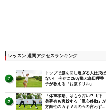
レッスン 週間アクセスランキング
トップで腰を回し過ぎる人は飛ば
1
ない! 今だに260y飛ぶ森田理香
子が教える『お腹ドリル』
「体重移動」はもう古い!? 山下
2
美夢有も実践する「重心移動」が
方向性のカギ #四の五の言わず振