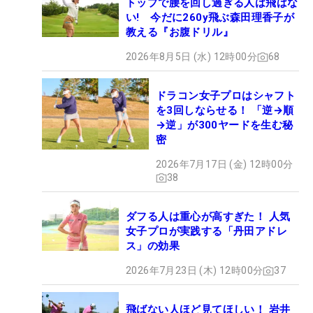
トップで腰を回し過ぎる人は飛ばな
い! 今だに260y飛ぶ森田理香子が
教える『お腹ドリル』
2026年8月5日 (水) 12時00分
68
ドラコン女子プロはシャフト
を3回しならせる！ 「逆→順
→逆」が300ヤードを生む秘
密
2026年7月17日 (金) 12時00分
38
ダフる人は重心が高すぎた！ 人気
女子プロが実践する「丹田アドレ
ス」の効果
2026年7月23日 (木) 12時00分
37
飛ばない人ほど見てほしい！ 岩井