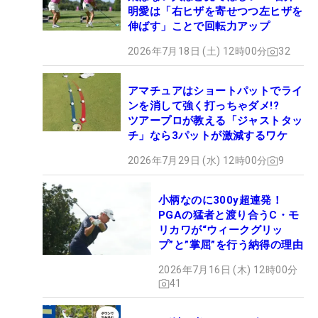
明愛は「右ヒザを寄せつつ左ヒザを
伸ばす」ことで回転力アップ
2026年7月18日 (土) 12時00分
32
アマチュアはショートパットでライ
ンを消して強く打っちゃダメ!?
ツアープロが教える「ジャストタッ
チ」なら3パットが激減するワケ
2026年7月29日 (水) 12時00分
9
小柄なのに300y超連発！
PGAの猛者と渡り合うC・モ
リカワが“ウィークグリッ
プ”と”掌屈”を行う納得の理由
2026年7月16日 (木) 12時00分
41