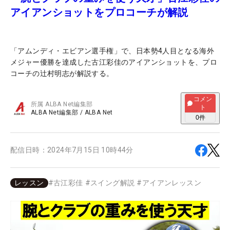
アイアンショットをプロコーチが解説
「アムンディ・エビアン選手権」で、日本勢4人目となる海外
メジャー優勝を達成した古江彩佳のアイアンショットを、プロ
コーチの辻村明志が解説する。
コメン
所属
ALBA Net編集部
ト
ALBA Net編集部
/
ALBA Net
0
件
配信日時：
2024年7月15日 10時44分
レッスン
#
古江彩佳
#
スイング解説
#
アイアンレッスン