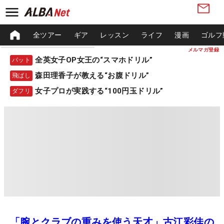
全ツアー
ギア
レッスン
ライフ
漫画
ゴルフ
メルマガ登録
全英女子OP女王の“スマホドリル”
パット
森田理香子が教える“お腹ドリル”
飛ばし
女子プロが実践する“100円玉ドリル”
ダフリ
「腕とクラブの重みを使う天才」古江彩佳の