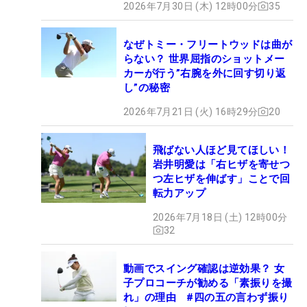
2026年7月30日 (木) 12時00分
35
なぜトミー・フリートウッドは曲が
らない？ 世界屈指のショットメー
カーが行う”右腕を外に回す切り返
し”の秘密
2026年7月21日 (火) 16時29分
20
飛ばない人ほど見てほしい！
岩井明愛は「右ヒザを寄せつ
つ左ヒザを伸ばす」ことで回
転力アップ
2026年7月18日 (土) 12時00分
32
動画でスイング確認は逆効果？ 女
子プロコーチが勧める「素振りを撮
れ」の理由 #四の五の言わず振り