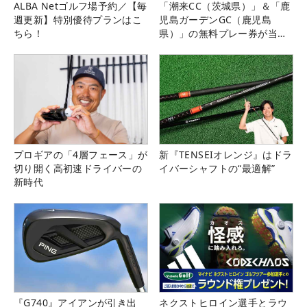
ALBA Netゴルフ場予約／【毎
「潮来CC（茨城県）」＆「鹿
週更新】特別優待プランはこ
児島ガーデンGC（鹿児島
ちら！
県）」の無料プレー券が当た
る！！
プロギアの「4層フェース」が
新『TENSEIオレンジ』はドラ
切り開く高初速ドライバーの
イバーシャフトの“最適解”
新時代
『G740』アイアンが引き出
ネクストヒロイン選手とラウ