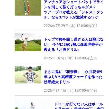
アマチュアはショートパットでライ
ンを消して強く打っちゃダメ!?
ツアープロが教える「ジャストタッ
チ」なら3パットが激減するワケ
2026年7月29日 (水) 12時00分
9
トップで腰を回し過ぎる人は飛ばな
い! 今だに260y飛ぶ森田理香子が
教える『お腹ドリル』
2026年8月5日 (水) 12時00分
68
まさに鬼に『花奈棒』 永井花奈9
年ぶりVの高精度フェードを作った
効果絶大ドリル
2026年8月1日 (土) 12時00分
36
ドローが打てない人はボール