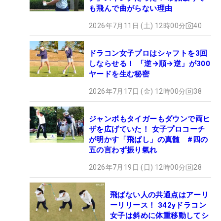
も飛んで曲がらない理由
2026年7月11日 (土) 12時00分
40
ドラコン女子プロはシャフトを3回
しならせる！ 「逆→順→逆」が300
ヤードを生む秘密
2026年7月17日 (金) 12時00分
38
ジャンボもタイガーもダウンで両ヒ
ザを広げていた！ 女子プロコーチ
が明かす「飛ばし」の真髄 #四の
五の言わず振り氣れ
2026年7月19日 (日) 12時00分
28
飛ばない人の共通点はアーリ
ーリリース！ 342yドラコン
女子は斜めに体重移動してシ