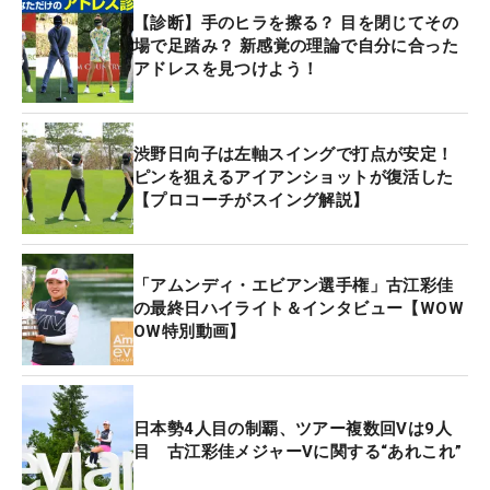
【診断】手のヒラを擦る？ 目を閉じてその
場で足踏み？ 新感覚の理論で自分に合った
アドレスを見つけよう！
渋野日向子は左軸スイングで打点が安定！
ピンを狙えるアイアンショットが復活した
【プロコーチがスイング解説】
「アムンディ・エビアン選手権」古江彩佳
の最終日ハイライト＆インタビュー【WOW
OW特別動画】
日本勢4人目の制覇、ツアー複数回Vは9人
目 古江彩佳メジャーVに関する“あれこれ”