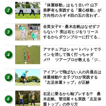
「体重移動」はもう古い!? 山下
2
美夢有も実践する「重心移動」が
方向性のカギ #四の五の言わず振
り氣れ
全英女子V・桑木志帆はなぜダフ
3
らない？ 実は右ヒジをリリース
するからダウンブローに打てる #
優勝者のスイング
アマチュアはショートパットでラ
4
インを消して強く打っちゃダ
メ!? ツアープロが教える「ジ
ャストタッチ」なら3パットが激
減するワケ
アイアンで飛ばない人の共通点は
5
体重移動!? 女子プロが実践する
「左足体重トップ」が正解
右足に乗るから軸ブレする!? 桑
6
木志帆、菅沼菜々も実践「左足体
重トップ」の作り方