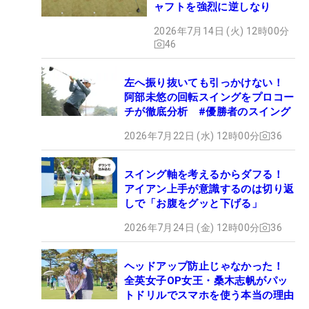
ャフトを強烈に逆しなり
2026年7月14日 (火) 12時00分
46
左へ振り抜いても引っかけない！
阿部未悠の回転スイングをプロコー
チが徹底分析 #優勝者のスイング
2026年7月22日 (水) 12時00分
36
スイング軸を考えるからダフる！
アイアン上手が意識するのは切り返
しで「お腹をグッと下げる」
2026年7月24日 (金) 12時00分
36
ヘッドアップ防止じゃなかった！
全英女子OP女王・桑木志帆がパッ
トドリルでスマホを使う本当の理由