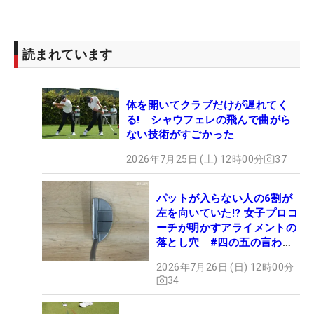
読まれています
体を開いてクラブだけが遅れてく
る! シャウフェレの飛んで曲がら
ない技術がすごかった
2026年7月25日 (土) 12時00分
37
パットが入らない人の6割が
左を向いていた!? 女子プロコ
ーチが明かすアライメントの
落とし穴 #四の五の言わず
振り氣れ
2026年7月26日 (日) 12時00分
34