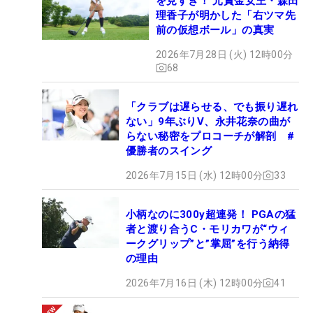
を見すぎ！ 元賞金女王・森田
理香子が明かした「右ツマ先
前の仮想ボール」の真実
2026年7月28日 (火) 12時00分
68
「クラブは遅らせる、でも振り遅れ
ない」9年ぶりV、永井花奈の曲が
らない秘密をプロコーチが解剖 #
優勝者のスイング
2026年7月15日 (水) 12時00分
33
小柄なのに300y超連発！ PGAの猛
者と渡り合うC・モリカワが“ウィ
ークグリップ”と”掌屈”を行う納得
の理由
2026年7月16日 (木) 12時00分
41