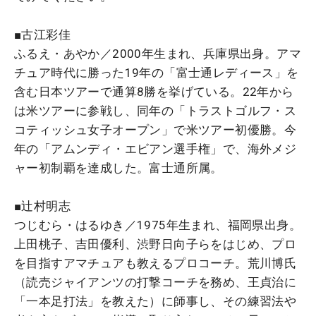
■古江彩佳
ふるえ・あやか／2000年生まれ、兵庫県出身。アマ
チュア時代に勝った19年の「富士通レディース」を
含む日本ツアーで通算8勝を挙げている。22年から
は米ツアーに参戦し、同年の「トラストゴルフ・ス
コティッシュ女子オープン」で米ツアー初優勝。今
年の「アムンディ・エビアン選手権」で、海外メジ
ャー初制覇を達成した。富士通所属。
■辻村明志
つじむら・はるゆき／1975年生まれ、福岡県出身。
上田桃子、吉田優利、渋野日向子らをはじめ、プロ
を目指すアマチュアも教えるプロコーチ。荒川博氏
（読売ジャイアンツの打撃コーチを務め、王貞治に
「一本足打法」を教えた）に師事し、その練習法や