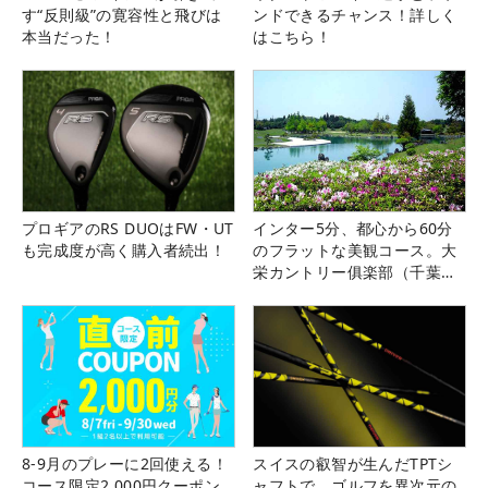
す“反則級”の寛容性と飛びは
ンドできるチャンス！詳しく
本当だった！
はこちら！
プロギアのRS DUOはFW・UT
インター5分、都心から60分
も完成度が高く購入者続出！
のフラットな美観コース。大
栄カントリー俱楽部（千葉
県）
8-9月のプレーに2回使える！
スイスの叡智が生んだTPTシ
コース限定2,000円クーポン
ャフトで、ゴルフを異次元の