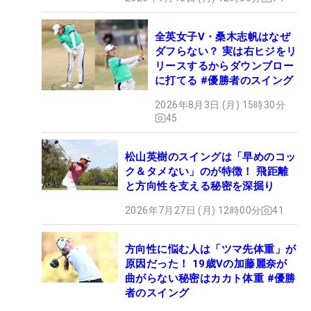
全英女子V・桑木志帆はなぜ
ダフらない？ 実は右ヒジをリ
リースするからダウンブロー
に打てる #優勝者のスイング
2026年8月3日 (月) 15時30分
45
松山英樹のスイングは「早めのコッ
ク＆タメない」のが特徴！ 飛距離
と方向性を支える秘密を深掘り
2026年7月27日 (月) 12時00分
41
方向性に悩む人は「ツマ先体重」が
原因だった！ 19歳Vの加藤麗奈が
曲がらない秘密はカカト体重 #優勝
者のスイング