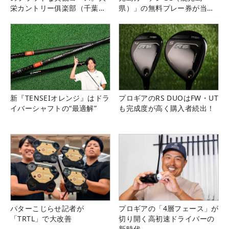
栄カントリー俱楽部（千葉
県）」の無料プレー券が当た
県）
る！！
新『TENSEIオレンジ』はドラ
プロギアのRS DUOはFW・UT
イバーシャフトの“最適解”
も完成度が高く購入者続出！
パターこじらせ記者が
プロギアの「4層フェース」が
「TRTL」で大改善
切り開く高初速ドライバーの
新時代