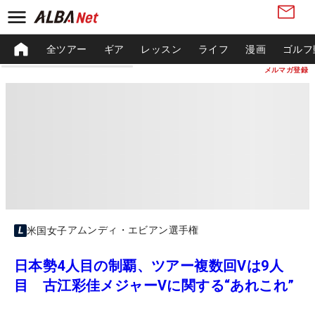
全ツアー
ギア
レッスン
ライフ
漫画
ゴルフ
メルマガ登録
アムンディ・エビアン選手権
米国女子
日本勢4人目の制覇、ツアー複数回Vは9人
目 古江彩佳メジャーVに関する“あれこれ”