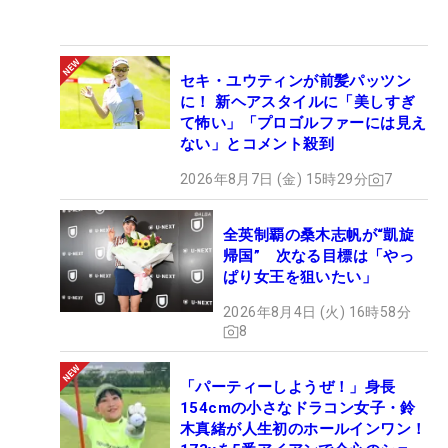
セキ・ユウティンが前髪パッツン
に！ 新ヘアスタイルに「美しすぎ
て怖い」「プロゴルファーには見え
ない」とコメント殺到
2026年8月7日 (金) 15時29分
7
全英制覇の桑木志帆が“凱旋
帰国” 次なる目標は「やっ
ぱり女王を狙いたい」
2026年8月4日 (火) 16時58分
8
「パーティーしようぜ！」身長
154cmの小さなドラコン女子・鈴
木真緒が人生初のホールインワン！