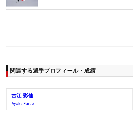
に、2014年から始まった5つのメジャー大会で最も
活躍した選手に贈られる「ロレックス・アニカ・メ
ジャーアワード」のポイントランキングで首位
（70pt）に立った。10pt差の2位タイにはネリー・
コルダ（米国）、笹生、エイミー・ヤン（韓国）が
続いている。なお、同賞の受賞者はメジャー最終戦
「AIG女子オープン」（全英女子）終了後に発表さ
れる。
関連する選手プロフィール・成績
古江 彩佳
Ayaka Furue