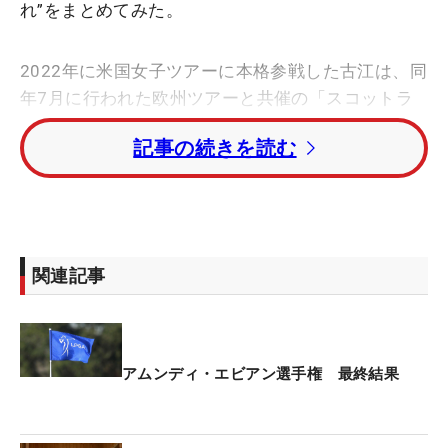
れ”をまとめてみた。
2022年に米国女子ツアーに本格参戦した古江は、同
年7月に行われた欧州ツアーと共催の「スコットラ
ンド女子オープン」以来となる海外ツアー2勝目を
記事の続きを読む
メジャーで達成。今季、米国女子ツアーでの13人目
の優勝者となり、日本人では笹生優花（全米女子オ
ープン）に続いて日本勢2人目の勝者となった。
これが今大会が13年にメジャー昇格して以降、初の
関連記事
日本人勝者。なお昇格以前は小林浩美（1997年）と
宮里藍（2009年、11年）が大会を制している。ま
た、エビアン選手権でメジャー初優勝を果たした6
人目の勝者となり、過去にはキム・ヒョージュ（韓
アムンディ・エビアン選手権 最終結果
国）、リディア・コ（ニュージーランド）、アンジ
ェラ・スタンフォード（米国）、ミンジー・リー