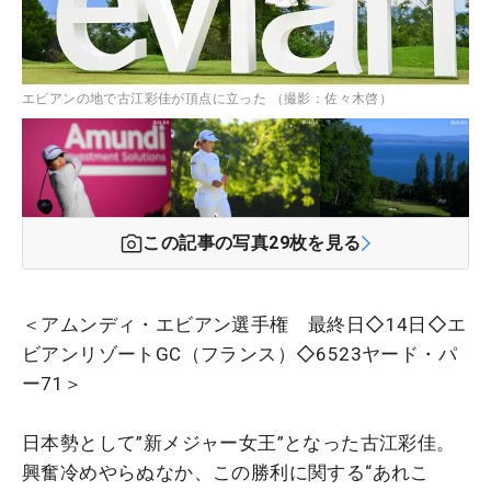
エビアンの地で古江彩佳が頂点に立った （撮影：佐々木啓）
この記事の写真
29
枚を見る
＜アムンディ・エビアン選手権 最終日◇14日◇エ
ビアンリゾートGC（フランス）◇6523ヤード・パ
ー71＞
日本勢として”新メジャー女王”となった古江彩佳。
興奮冷めやらぬなか、この勝利に関する“あれこ