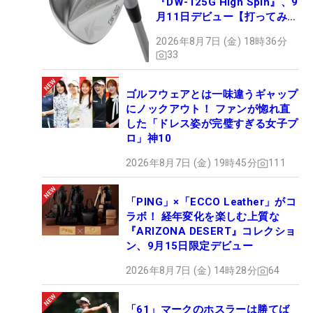
『DW-125G High Spin』、9
月11日デビュー【打ってみ
た】
2026年8月7日 (金) 18時36分
33
ゴルフウェアとは一味違うギャップ
にノックアウト！ ファンが惚れ直
した「ドレス姿が完璧すぎる女子プ
ロ」神10
2026年8月7日 (金) 19時45分
111
「PING」×「ECCO Leather」がコ
ラボ！ 経年変化を楽しむ上質な
『ARIZONA DESERT』コレクショ
ン、9月15日限定デビュー
2026年8月7日 (金) 14時28分
64
「61」マークのホスラーは勝てば