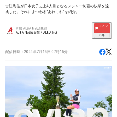
古江彩佳が日本女子史上4人目となるメジャー制覇の快挙を達
成した。それにまつわる“あれこれ”を紹介。
コメン
所属
ALBA Net編集部
ト
ALBA Net編集部
/
ALBA Net
0
件
配信日時：
2024年7月15日 07時15分