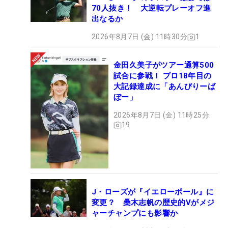
70人抜き！ 大逆転プレーオフ進
出なるか
2026年8月7日 (金) 11時30分
1
金田久美子がツアー通算500
試合に参戦！ プロ18年目の
大記録達成に「あんびりーば
ぼー」
2026年8月7日 (金) 11時25分
19
J・ローズが『イエローボール』に
変更？ 桑木志帆の歴史的Vがメジ
ャーチャンプにも影響か