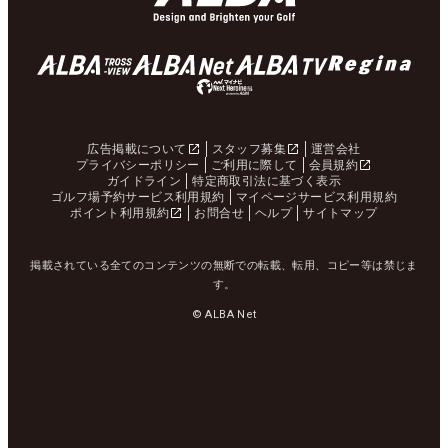
広告掲載について
スタッフ募集
運営会社
プライバシーポリシー
ご利用に際して
会員規約
ガイドライン
特定商取引法に基づく表示
ゴルフ場予約サービス利用規約
マイページサービス利用規約
ポイント利用規約
お問合せ
ヘルプ
サイトマップ
掲載されている全てのコンテンツの無断での転載、転用、コピー等は禁じま
す。
© ALBA Net