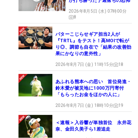
が打ち勝った予選落ちの恐怖
2026年8月5日 (水) 07時00分
8
パターこじらせギア担当2人が
『TRTL』をテスト！高MOIで転が
り◎、調節も自在で「結果の改善効
果にかなりの意外性」
2026年8月7日 (金) 11時15分
18
あふれる熊本への思い 首位発進・
鈴木愛が被災地に1000万円寄付
「もらったお金をほかの人に」
2026年8月7日 (金) 18時10分
19
＜速報＞入谷響が単独首位 永井花
奈、金田久美子ら1差追走