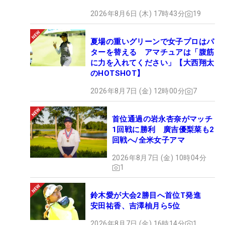
2026年8月6日 (木) 17時43分
19
夏場の重いグリーンで女子プロはパ
ターを替える アマチュアは「腹筋
に力を入れてください」【大西翔太
のHOTSHOT】
2026年8月7日 (金) 12時00分
7
首位通過の岩永杏奈がマッチ
1回戦に勝利 廣吉優梨菜も2
回戦へ/全米女子アマ
2026年8月7日 (金) 10時04分
1
鈴木愛が大会2勝目へ首位T発進
安田祐香、吉澤柚月ら5位
2026年8月7日 (金) 16時14分
1