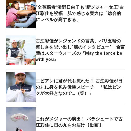
（オーストラリア）、セリーヌ・ブティエ（フラン
“全英覇者”渋野日向子も“新メジャー女王”古
ス）がそれを達成している。
江彩佳を祝福 肌で感じる実力は「総合的
にレベルが高すぎる」
さらに日本勢としては4人目のメジャーチャンピオ
ン。樋口久子（1977年・KPMG女子プロゴルフ選手
権）、渋野日向子（2019年・AIG女子オープン）、
古江彩佳がレジェンドの言葉、パリ五輪の
悔しさを思い出し“涙のインタビュー” 合言
笹生優花（21、24年・全米女子オープン）に続い
葉はスターウォーズの『May the force be
た。また米ツアーで複数回優勝を達成したのは、日
with you』
本人選手として9人目。樋口久子（3勝）、岡本綾子
（17勝）、小林浩美（4勝）、福嶋晃子（2勝）、宮
里藍（9勝）、野村敏京（3勝）、畑岡奈紗（6
エビアンに君が代も流れた！ 古江彩佳が日
勝）、笹生優花（2勝）が複数優勝を記録してい
の丸に身を包み優勝スピーチ 「私はピン
クが大好きなので…（笑）」
る。
この勝利により優勝賞金120万ドル（約1億8900万
円）を獲得し、キャリアにおける獲得賞金が500万
これがメジャーの演出！ パラシュートで古
江彩佳に日の丸をお届け【動画】
ドル（約7億8900万円）の大台を突破した。さら