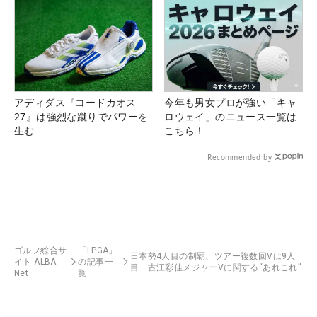
アディダス『コードカオス
今年も男女プロが強い「キャ
27』は強烈な蹴りでパワーを
ロウェイ」のニュース一覧は
生む
こちら！
Recommended by
ゴルフ総合サ
「LPGA」
日本勢4人目の制覇、ツアー複数回Vは9人
イト ALBA
の記事一
目 古江彩佳メジャーVに関する“あれこれ”
Net
覧