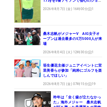
173yを5番アイアンで会心のショッ
ト
2026年8月7日 (金) 16時00分
1
桑木志帆がメジャーV AIG女子オ
ープンは過去最多の5万5000人が来
場
2026年8月4日 (火) 12時30分
1
笹生優花主催ジュニアイベントに宮
里美香らが参加「純粋にゴルフを楽
しんでほしい」
2026年8月7日 (金) 07時15分
19
昨年は「全く歯が立たなかっ
た」海外メジャー 桑木志帆