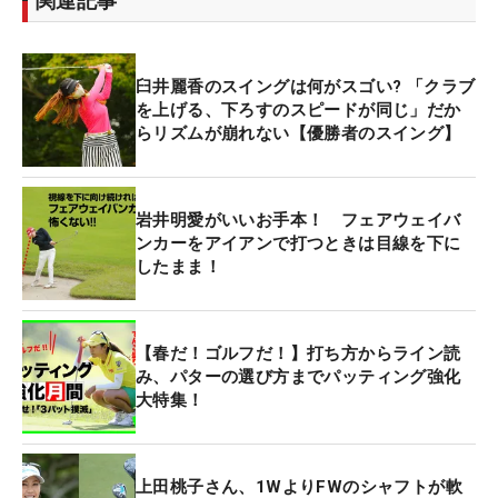
関連記事
臼井麗香のスイングは何がスゴい? 「クラブ
を上げる、下ろすのスピードが同じ」だか
らリズムが崩れない【優勝者のスイング】
岩井明愛がいいお手本！ フェアウェイバ
ンカーをアイアンで打つときは目線を下に
したまま！
【春だ！ゴルフだ！】打ち方からライン読
み、パターの選び方までパッティング強化
大特集！
上田桃子さん、1WよりFWのシャフトが軟