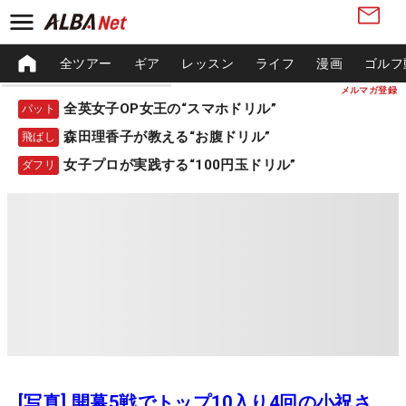
全ツアー
ギア
レッスン
ライフ
漫画
ゴルフ
メルマガ登録
全英女子OP女王の“スマホドリル”
パット
森田理香子が教える“お腹ドリル”
飛ばし
女子プロが実践する“100円玉ドリル”
ダフリ
[写真] 開幕5戦でトップ10入り4回の小祝さ