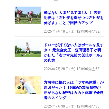
飛ばない人ほど見てほしい！ 岩井
明愛は「右ヒザを寄せつつ左ヒザを
伸ばす」ことで回転力アップ
2026年7月18日 (土) 12時00分
32
ドローが打てない人はボールを見す
ぎ！ 元賞金女王・森田理香子が明
かした「右ツマ先前の仮想ボール」
の真実
2026年7月28日 (火) 12時00分
68
方向性に悩む人は「ツマ先体重」が
原因だった！ 19歳Vの加藤麗奈が
曲がらない秘密はカカト体重 #優勝
者のスイング
2026年7月30日 (木) 12時00分
35