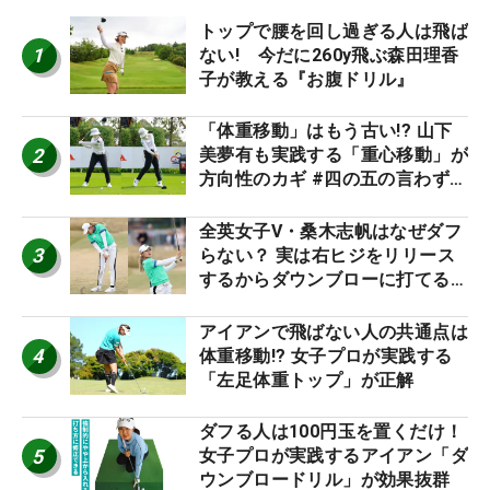
トップで腰を回し過ぎる人は飛ば
1
ない! 今だに260y飛ぶ森田理香
子が教える『お腹ドリル』
「体重移動」はもう古い!? 山下
2
美夢有も実践する「重心移動」が
方向性のカギ #四の五の言わず振
り氣れ
全英女子V・桑木志帆はなぜダフ
3
らない？ 実は右ヒジをリリース
するからダウンブローに打てる #
優勝者のスイング
アイアンで飛ばない人の共通点は
4
体重移動!? 女子プロが実践する
「左足体重トップ」が正解
ダフる人は100円玉を置くだけ！
5
女子プロが実践するアイアン「ダ
ウンブロードリル」が効果抜群