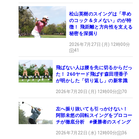
松山英樹のスイングは「早め
のコック＆タメない」のが特
徴！ 飛距離と方向性を支える
秘密を深掘り
2026年7月27日 (月) 12時00分
41
飛ばない人は腰を先に切るからだっ
た！ 260ヤード飛ばす森田理香子
が明かした「切り返し」の新常識
2026年7月20日 (月) 12時00分
70
左へ振り抜いても引っかけない！
阿部未悠の回転スイングをプロコー
チが徹底分析 #優勝者のスイング
2026年7月22日 (水) 12時00分
36