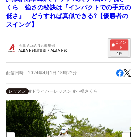
くら 強さの秘訣は『インパクトでの手元の
低さ』 どうすれば真似できる?【優勝者の
スイング】
コメン
所属
ALBA Net編集部
ト
ALBA Net編集部
/
ALBA Net
4
件
配信日時：
2024年4月1日 18時22分
レッスン
#
ドライバーレッスン
#
小祝さくら