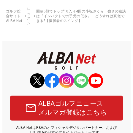
レ
ゴルフ総
開幕5戦でトップ10入り4回の小祝さくら 強さの秘訣
ッ
合サイト
は『インパクトでの手元の低さ』 どうすれば真似で
ス
ALBA Net
きる?【優勝者のスイング】
ン
ALBAゴルフニュース
メルマガ登録はこちら
ALBA NetはR&Aのオフィシャルデジタルパートナー、および
USLPGAの日本公式サイトパートナーです。