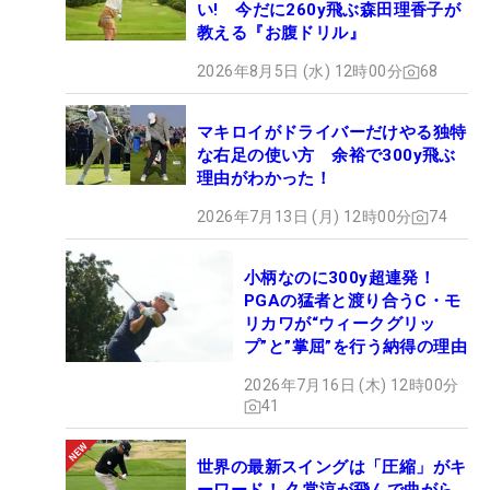
い! 今だに260y飛ぶ森田理香子が
教える『お腹ドリル』
2026年8月5日 (水) 12時00分
68
マキロイがドライバーだけやる独特
な右足の使い方 余裕で300y飛ぶ
理由がわかった！
2026年7月13日 (月) 12時00分
74
小柄なのに300y超連発！
PGAの猛者と渡り合うC・モ
リカワが“ウィークグリッ
プ”と”掌屈”を行う納得の理由
2026年7月16日 (木) 12時00分
41
世界の最新スイングは「圧縮」がキ