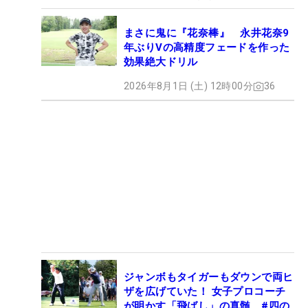
まさに鬼に『花奈棒』 永井花奈9
年ぶりVの高精度フェードを作った
効果絶大ドリル
2026年8月1日 (土) 12時00分
36
ジャンボもタイガーもダウンで両ヒ
ザを広げていた！ 女子プロコーチ
が明かす「飛ばし」の真髄 #四の