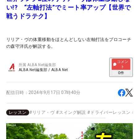
い!? “左軸打法”でミート率アップ【世界で
戦うドラテク】
リリア・ヴの体重移動をほとんどしない左軸打法をプロコーチ
の森守洋氏が解説する。
コメン
所属
ALBA Net編集部
ト
ALBA Net編集部
/
ALBA Net
0
件
配信日時：
2024年9月17日 07時40分
レッスン
#
リリア・ヴ
#
スイング解説
#
ドライバーレッスン
#