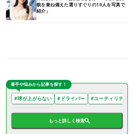
貌を兼ね備えた選りすぐりの10人を写真で
紹介」
番手や悩みから記事を探す！
#
球が上がらない
#
ドライバー
#
ユーティリティ
もっと詳しく検索