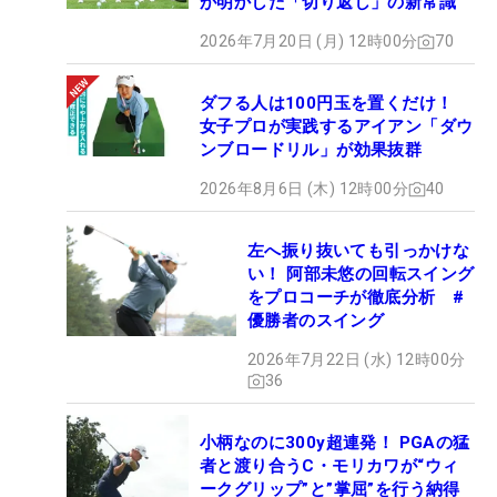
が明かした「切り返し」の新常識
2026年7月20日 (月) 12時00分
70
ダフる人は100円玉を置くだけ！
女子プロが実践するアイアン「ダウ
ンブロードリル」が効果抜群
2026年8月6日 (木) 12時00分
40
左へ振り抜いても引っかけな
い！ 阿部未悠の回転スイング
をプロコーチが徹底分析 #
優勝者のスイング
2026年7月22日 (水) 12時00分
36
小柄なのに300y超連発！ PGAの猛
者と渡り合うC・モリカワが“ウィ
ークグリップ”と”掌屈”を行う納得