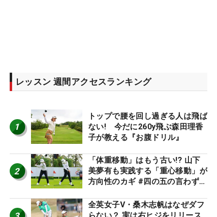
レッスン 週間アクセスランキング
トップで腰を回し過ぎる人は飛ば
1
ない! 今だに260y飛ぶ森田理香
子が教える『お腹ドリル』
「体重移動」はもう古い!? 山下
2
美夢有も実践する「重心移動」が
方向性のカギ #四の五の言わず振
り氣れ
全英女子V・桑木志帆はなぜダフ
3
らない？ 実は右ヒジをリリース