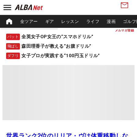
全ツアー
ギア
レッスン
ライフ
漫画
ゴルフ
メルマガ登録
全英女子OP女王の“スマホドリル”
パット
森田理香子が教える“お腹ドリル”
飛ばし
女子プロが実践する“100円玉ドリル”
ダフリ
世界ランク2位のリリア・ヴは体重移動しな