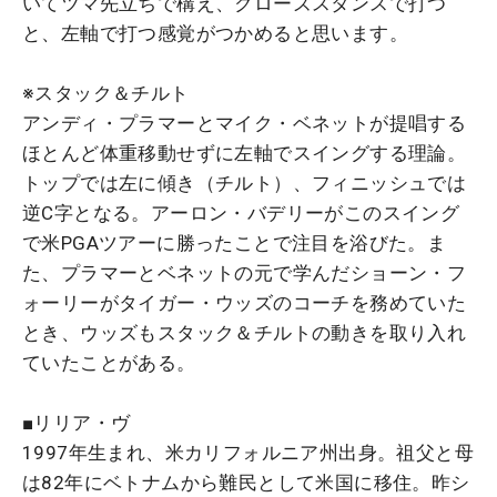
いてツマ先立ちで構え、クローズスタンスで打つ
と、左軸で打つ感覚がつかめると思います。
※スタック＆チルト
アンディ・プラマーとマイク・ベネットが提唱する
ほとんど体重移動せずに左軸でスイングする理論。
トップでは左に傾き（チルト）、フィニッシュでは
逆C字となる。アーロン・バデリーがこのスイング
で米PGAツアーに勝ったことで注目を浴びた。ま
た、プラマーとベネットの元で学んだショーン・フ
ォーリーがタイガー・ウッズのコーチを務めていた
とき、ウッズもスタック＆チルトの動きを取り入れ
ていたことがある。
■リリア・ヴ
1997年生まれ、米カリフォルニア州出身。祖父と母
は82年にベトナムから難民として米国に移住。昨シ