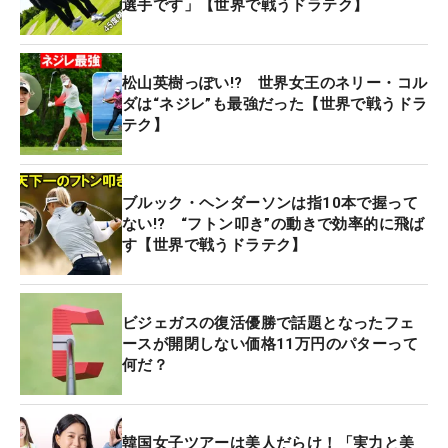
選手です」【世界で戦うドラテク】
松山英樹っぽい!? 世界女王のネリー・コル
ダは“ネジレ”も最強だった【世界で戦うドラ
テク】
ブルック・ヘンダーソンは指10本で握って
ない!? “フトン叩き”の動きで効率的に飛ば
す【世界で戦うドラテク】
ビジェガスの復活優勝で話題となったフェ
ースが開閉しない価格11万円のパターって
何だ？
韓国女子ツアーは美人だらけ！「実力と美