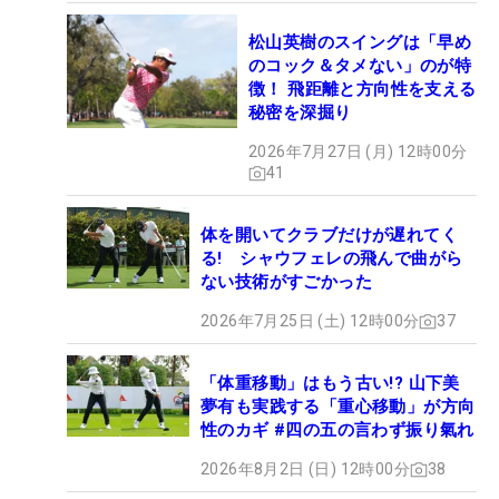
松山英樹のスイングは「早め
のコック＆タメない」のが特
徴！ 飛距離と方向性を支える
秘密を深掘り
2026年7月27日 (月) 12時00分
41
体を開いてクラブだけが遅れてく
る! シャウフェレの飛んで曲がら
ない技術がすごかった
2026年7月25日 (土) 12時00分
37
「体重移動」はもう古い!? 山下美
夢有も実践する「重心移動」が方向
性のカギ #四の五の言わず振り氣れ
2026年8月2日 (日) 12時00分
38