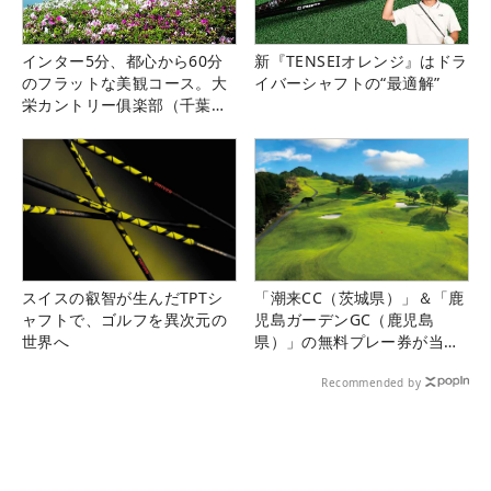
インター5分、都心から60分
新『TENSEIオレンジ』はドラ
のフラットな美観コース。大
イバーシャフトの“最適解”
栄カントリー俱楽部（千葉
県）
スイスの叡智が生んだTPTシ
「潮来CC（茨城県）」＆「鹿
ャフトで、ゴルフを異次元の
児島ガーデンGC（鹿児島
世界へ
県）」の無料プレー券が当た
る！！
Recommended by