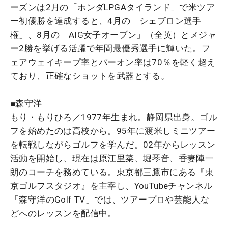
ーズンは2月の「ホンダLPGAタイランド」で米ツア
ー初優勝を達成すると、4月の「シェブロン選手
権」、8月の「AIG女子オープン」（全英）とメジャ
ー2勝を挙げる活躍で年間最優秀選手に輝いた。フ
ェアウェイキープ率とパーオン率は70％を軽く超え
ており、正確なショットを武器とする。
■森守洋
もり・もりひろ／1977年生まれ。静岡県出身。ゴル
フを始めたのは高校から。95年に渡米しミニツアー
を転戦しながらゴルフを学んだ。02年からレッスン
活動を開始し、現在は原江里菜、堀琴音、香妻陣一
朗のコーチを務めている。東京都三鷹市にある『東
京ゴルフスタジオ』を主宰し、YouTubeチャンネル
「森守洋のGolf TV」では、ツアープロや芸能人な
どへのレッスンを配信中。