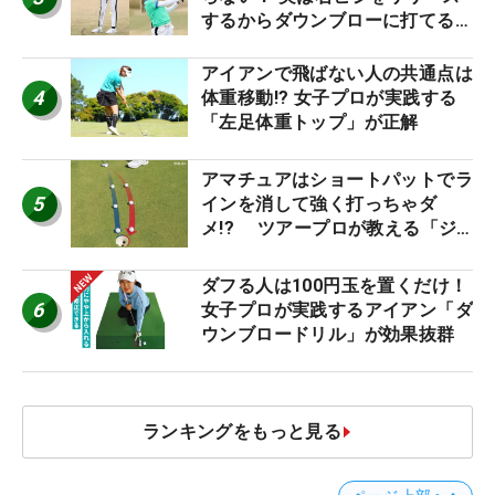
するからダウンブローに打てる #
優勝者のスイング
アイアンで飛ばない人の共通点は
4
体重移動!? 女子プロが実践する
「左足体重トップ」が正解
アマチュアはショートパットでラ
5
インを消して強く打っちゃダ
メ!? ツアープロが教える「ジ
ャストタッチ」なら3パットが激
減するワケ
ダフる人は100円玉を置くだけ！
6
女子プロが実践するアイアン「ダ
ウンブロードリル」が効果抜群
ランキングをもっと見る