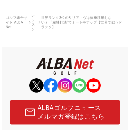
レ
ゴルフ総合サ
世界ランク2位のリリア・ヴは体重移動しな
ッ
イト ALBA
い!? “左軸打法”でミート率アップ【世界で戦うド
ス
Net
ラテク】
ン
ALBAゴルフニュース
メルマガ登録はこちら