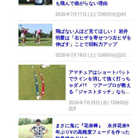
も飛んで曲がらない理由
2026年7月11日 (土) 12時00分
40
飛ばない人ほど見てほしい！ 岩井
明愛は「右ヒザを寄せつつ左ヒザを
伸ばす」ことで回転力アップ
2026年7月18日 (土) 12時00分
32
アマチュアはショートパット
でラインを消して強く打っち
ゃダメ!? ツアープロが教え
る「ジャストタッチ」なら3
パットが激減するワケ
2026年7月29日 (水) 12時00分
9
まさに鬼に『花奈棒』 永井花奈9
年ぶりVの高精度フェードを作った