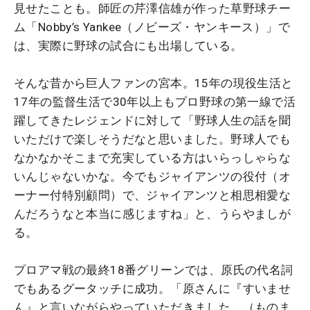
見せたことも。師匠の芹澤信雄が作った草野球チー
ム「Nobby’s Yankee（ノビーズ・ヤンキース）」で
は、実際に野球の試合にも出場している。
そんな昔から巨人ファンの宮本。15年の現役生活と
17年の監督生活で30年以上もプロ野球の第一線で活
躍してきたレジェンドに対して「野球人生の話を聞
いただけで楽しそうだなと思いました。野球人でも
なかなかそこまで充実している方はいらっしゃらな
いんじゃないかな。今でもジャイアンツの役付（オ
ーナー付特別顧問）で、ジャイアンツと相思相愛な
んだろうなと本当に感じますね」と、うらやましが
る。
プロアマ戦の最終18番グリーンでは、原氏の代名詞
でもあるグータッチに成功。「原さんに『すいませ
ん』と言いながらやっていただきました。（ものま