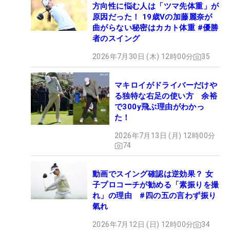
方向性に悩む人は「ツマ先体重」が
原因だった！ 19歳Vの加藤麗奈が
曲がらない秘密はカカト体重 #優勝
者のスイング
2026年7月30日 (木) 12時00分
35
マキロイがドライバーだけや
る独特な右足の使い方 余裕
で300y飛ぶ理由がわかっ
た！
2026年7月13日 (月) 12時00分
74
動画でスイング確認は逆効果？ 女
子プロコーチが勧める「素振りを撮
れ」の理由 #四の五の言わず振り
氣れ
2026年7月12日 (日) 12時00分
34