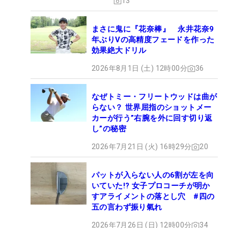
13
まさに鬼に『花奈棒』 永井花奈9
年ぶりVの高精度フェードを作った
効果絶大ドリル
2026年8月1日 (土) 12時00分
36
なぜトミー・フリートウッドは曲が
らない？ 世界屈指のショットメー
カーが行う”右腕を外に回す切り返
し”の秘密
2026年7月21日 (火) 16時29分
20
パットが入らない人の6割が左を向
いていた!? 女子プロコーチが明か
すアライメントの落とし穴 #四の
五の言わず振り氣れ
2026年7月26日 (日) 12時00分
34