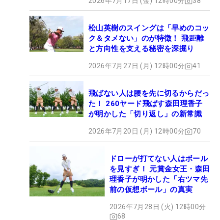
2026年7月17日 (金) 12時00分
38
松山英樹のスイングは「早めのコッ
ク＆タメない」のが特徴！ 飛距離
と方向性を支える秘密を深掘り
2026年7月27日 (月) 12時00分
41
飛ばない人は腰を先に切るからだっ
た！ 260ヤード飛ばす森田理香子
が明かした「切り返し」の新常識
2026年7月20日 (月) 12時00分
70
ドローが打てない人はボール
を見すぎ！ 元賞金女王・森田
理香子が明かした「右ツマ先
前の仮想ボール」の真実
2026年7月28日 (火) 12時00分
68