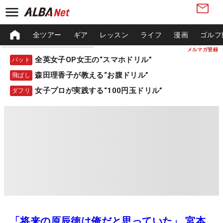
全ツアー
ギア
レッスン
ライフ
漫画
ゴルフ
メルマガ登録
全英女子OP女王の“スマホドリル”
パット
森田理香子が教える“お腹ドリル”
飛ばし
女子プロが実践する“100円玉ドリル”
ダフリ
「将来の原辰徳は俺だと思っていた」 宮本