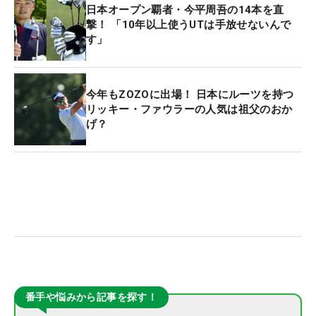
日本オープン覇者・今平周吾の14本を直
撃！ 「10年以上使うUTは手放せないんで
す」
今年もZOZOに出場！ 日本にルーツを持つ
リッキー・ファウラーの人気は祖父のおか
げ？
番手や悩みから記事を探す！