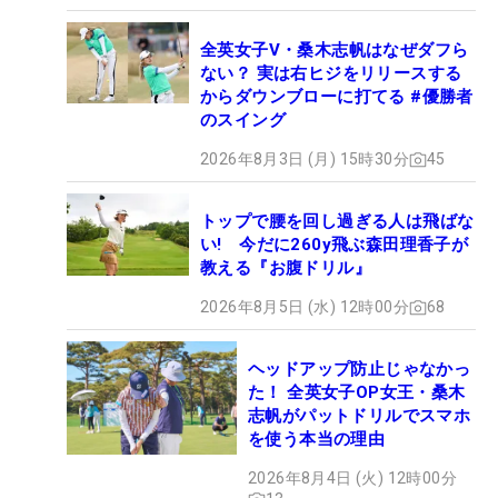
全英女子V・桑木志帆はなぜダフら
ない？ 実は右ヒジをリリースする
からダウンブローに打てる #優勝者
のスイング
2026年8月3日 (月) 15時30分
45
トップで腰を回し過ぎる人は飛ばな
い! 今だに260y飛ぶ森田理香子が
教える『お腹ドリル』
2026年8月5日 (水) 12時00分
68
ヘッドアップ防止じゃなかっ
た！ 全英女子OP女王・桑木
志帆がパットドリルでスマホ
を使う本当の理由
2026年8月4日 (火) 12時00分