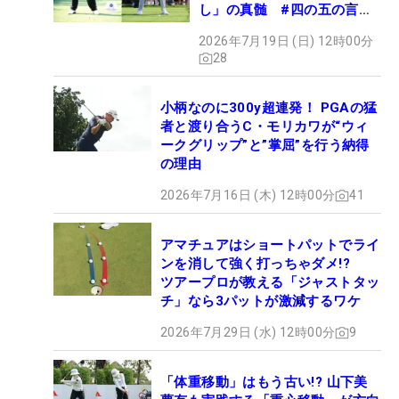
し」の真髄 #四の五の言わ
ず振り氣れ
2026年7月19日 (日) 12時00分
28
小柄なのに300y超連発！ PGAの猛
者と渡り合うC・モリカワが“ウィ
ークグリップ”と”掌屈”を行う納得
の理由
2026年7月16日 (木) 12時00分
41
アマチュアはショートパットでライ
ンを消して強く打っちゃダメ!?
ツアープロが教える「ジャストタッ
チ」なら3パットが激減するワケ
2026年7月29日 (水) 12時00分
9
「体重移動」はもう古い!? 山下美