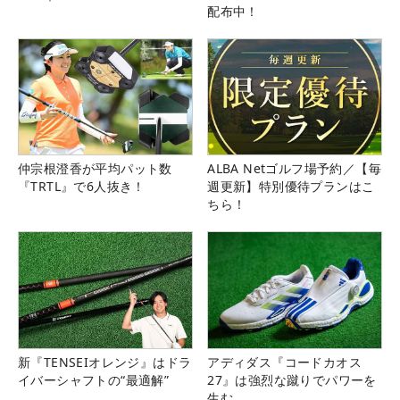
配布中！
仲宗根澄香が平均パット数
ALBA Netゴルフ場予約／【毎
『TRTL』で6人抜き！
週更新】特別優待プランはこ
ちら！
新『TENSEIオレンジ』はドラ
アディダス『コードカオス
イバーシャフトの“最適解”
27』は強烈な蹴りでパワーを
生む