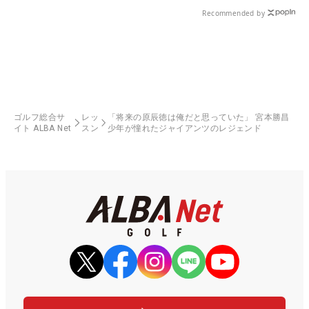
県）
Recommended by
ゴルフ総合サ
レッ
「将来の原辰徳は俺だと思っていた」 宮本勝昌
イト ALBA Net
スン
少年が憧れたジャイアンツのレジェンド