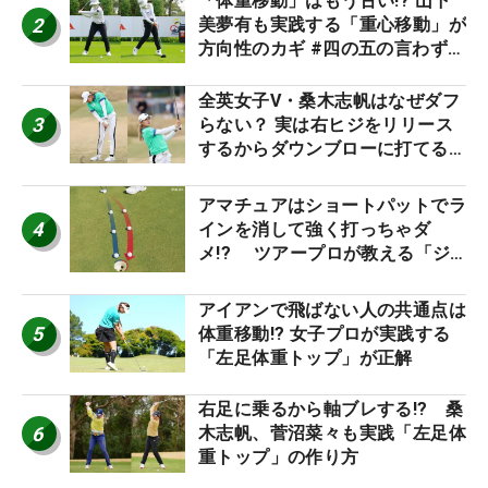
「体重移動」はもう古い!? 山下
2
美夢有も実践する「重心移動」が
方向性のカギ #四の五の言わず振
り氣れ
全英女子V・桑木志帆はなぜダフ
3
らない？ 実は右ヒジをリリース
するからダウンブローに打てる #
優勝者のスイング
アマチュアはショートパットでラ
4
インを消して強く打っちゃダ
メ!? ツアープロが教える「ジ
ャストタッチ」なら3パットが激
減するワケ
アイアンで飛ばない人の共通点は
5
体重移動!? 女子プロが実践する
「左足体重トップ」が正解
右足に乗るから軸ブレする!? 桑
6
木志帆、菅沼菜々も実践「左足体
重トップ」の作り方