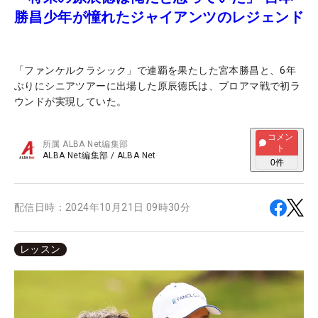
勝昌少年が憧れたジャイアンツのレジェンド
「ファンケルクラシック」で連覇を果たした宮本勝昌と、6年
ぶりにシニアツアーに出場した原辰徳氏は、プロアマ戦で初ラ
ウンドが実現していた。
コメン
所属
ALBA Net編集部
ト
ALBA Net編集部
/
ALBA Net
0
件
配信日時：
2024年10月21日 09時30分
レッスン