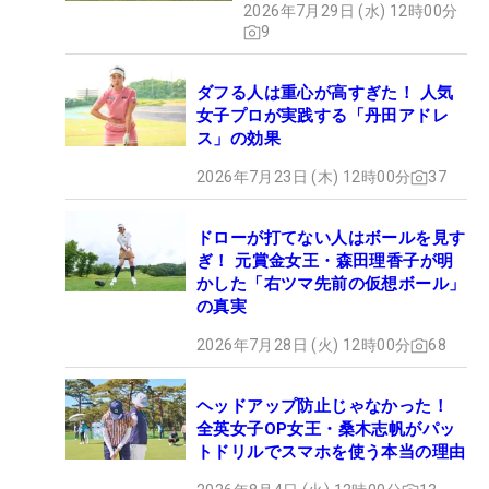
2026年7月29日 (水) 12時00分
9
ダフる人は重心が高すぎた！ 人気
女子プロが実践する「丹田アドレ
ス」の効果
2026年7月23日 (木) 12時00分
37
ドローが打てない人はボールを見す
ぎ！ 元賞金女王・森田理香子が明
かした「右ツマ先前の仮想ボール」
の真実
2026年7月28日 (火) 12時00分
68
ヘッドアップ防止じゃなかった！
全英女子OP女王・桑木志帆がパッ
トドリルでスマホを使う本当の理由