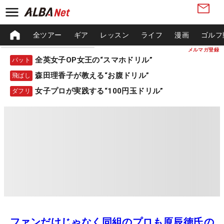
全ツアー
ギア
レッスン
ライフ
漫画
ゴルフ
メルマガ登録
全英女子OP女王の“スマホドリル”
パット
森田理香子が教える“お腹ドリル”
飛ばし
女子プロが実践する“100円玉ドリル”
ダフリ
ファンだけじゃなく同組のプロも原辰徳氏の