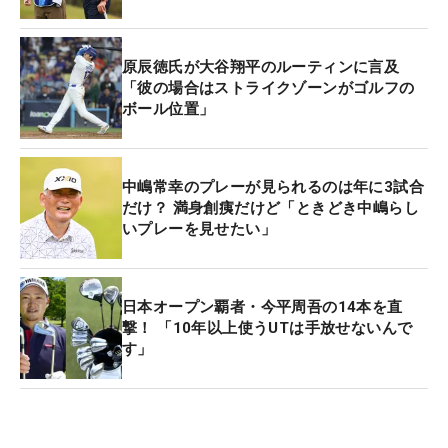
原辰徳氏が大谷翔平のルーティンに言及
「彼の場合はストライクゾーンがゴルフの
ボール位置」
中嶋常幸のプレーが見られるのは年に3試合
だけ？ 満身創痍だけど「ときどき中嶋らし
いプレーを見せたい」
日本オープン覇者・今平周吾の14本を直
撃！ 「10年以上使うUTは手放せないんで
す」