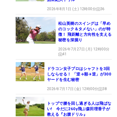
2026年8月1日 (土) 12時00分
36
松山英樹のスイングは「早め
のコック＆タメない」のが特
徴！ 飛距離と方向性を支える
秘密を深掘り
2026年7月27日 (月) 12時00分
41
ドラコン女子プロはシャフトを3回
しならせる！ 「逆→順→逆」が300
ヤードを生む秘密
2026年7月17日 (金) 12時00分
38
トップで腰を回し過ぎる人は飛ばな
い! 今だに260y飛ぶ森田理香子が
教える『お腹ドリル』