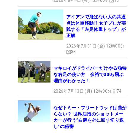
2026年8月4日 (火) 12時00分
13
アイアンで飛ばない人の共通
点は体重移動!? 女子プロが実
践する「左足体重トップ」が
正解
2026年7月31日 (金) 12時00分
38
マキロイがドライバーだけやる独特
な右足の使い方 余裕で300y飛ぶ
理由がわかった！
2026年7月13日 (月) 12時00分
74
なぜトミー・フリートウッドは曲が
らない？ 世界屈指のショットメー
カーが行う”右腕を外に回す切り返
し”の秘密