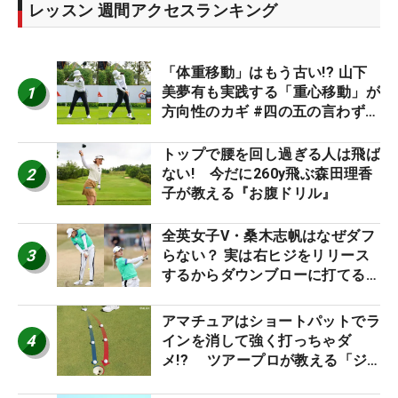
レッスン 週間アクセスランキング
「体重移動」はもう古い!? 山下
1
美夢有も実践する「重心移動」が
方向性のカギ #四の五の言わず振
り氣れ
トップで腰を回し過ぎる人は飛ば
2
ない! 今だに260y飛ぶ森田理香
子が教える『お腹ドリル』
全英女子V・桑木志帆はなぜダフ
3
らない？ 実は右ヒジをリリース
するからダウンブローに打てる #
優勝者のスイング
アマチュアはショートパットでラ
4
インを消して強く打っちゃダ
メ!? ツアープロが教える「ジ
ャストタッチ」なら3パットが激