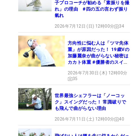
子プロコーチが勧める「素振りを撮
れ」の理由 #四の五の言わず振り
氣れ
2026年7月12日 (日) 12時00分
34
方向性に悩む人は「ツマ先体
重」が原因だった！ 19歳Vの
加藤麗奈が曲がらない秘密は
カカト体重 #優勝者のスイン
グ
2026年7月30日 (木) 12時00分
35
世界最強シェフラーは「ノーコッ
ク」スイングだった！ 常識破りで
も飛んで曲がらない理由
2026年7月11日 (土) 12時00分
40