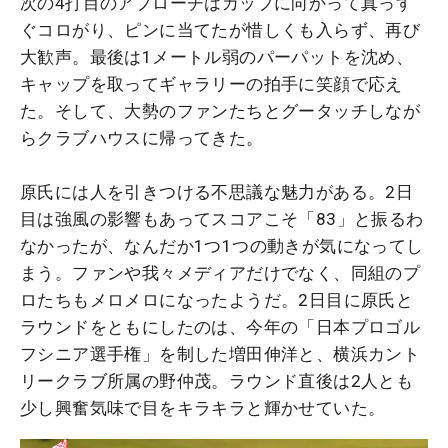
次の4打目のアプローチはカップに向かって真っす
ぐコロがり、ピンに当てたが惜しくも入らず、再び
大歓声。最後は1メートル弱のパーパットを沈め、
キャップを取ってギャラリーの拍手に笑顔で応え
た。そして、大勢のファンたちとグータッチしなが
らクラブハウスに帰ってきた。
原氏には人を引きつける不思議な魅力がある。2日
目は強風の影響もあってスコアこそ「83」と振るわ
なかったが、なんだか1つ1つの動きが気になってし
まう。ファンや我々メディアだけでなく、同組のプ
ロたちもメロメロになったようだ。2日目に原氏と
ラウンドをともにしたのは、今年の「日本プロゴル
フシニア選手権」を制した増田伸洋と、横浜カント
リークラブ所属の野仲茂。ラウンド直後は2人とも
少し興奮気味で目をキラキラと輝かせていた。