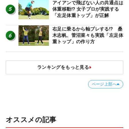
減するワケ
アイアンで飛ばない人の共通点は
5
体重移動!? 女子プロが実践する
「左足体重トップ」が正解
右足に乗るから軸ブレする!? 桑
6
木志帆、菅沼菜々も実践「左足体
重トップ」の作り方
ランキングをもっと見る
ページ上部へ
オススメの記事