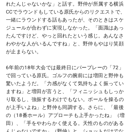
れたんじゃないかな」と話す。野仲が所属する横浜
CCでラウンドもしている原氏からのリクエストで、
一緒にラウンドする話もあったが、そのときはスケ
ジュールが合わずに実現しなかった。「面識はあっ
たんですけど、やっと回れたという感じ。あんなさ
わやかな人がいるんですね」と、野仲もやはり笑顔
が止まらない。
6年前の18年大会では最終日にパープレーの「72」
で回っている原氏。ゴルフの腕前には増田と野仲も
驚いたようだ。「力感がなくて気持ちよく振ってい
ますね」と増田が言うと、「フィニッシュもしっか
り取るし、強振するわけでもない。ボールを操るの
が上手いよね」と野仲も同調する。さらに、「最後
の（18番ホール）アプローチも上手かったね」（増
田）、「手をやわらかく使える。天性のものがある
んじゃないですか」（野仲）と、ショットだけでな