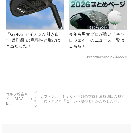
『G740』アイアンが引き出
今年も男女プロが強い「キャ
す“反則級”の寛容性と飛びは
ロウェイ」のニュース一覧は
本当だった！
こちら！
Recommended by
レ
ゴルフ総合サ
ッ
ファンだけじゃなく同組のプロも原辰徳氏の魅力
イト ALBA
ス
にメロメロ「こういう歳のとりかたをしたい」
Net
ン