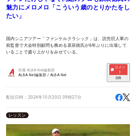
魅力にメロメロ「こういう歳のとりかたをし
たい」
国内シニアツアー「ファンケルクラシック」は、読売巨人軍の
前監督で大会特別顧問も務める原辰徳氏が6年ぶりに出場して
いることで盛り上がりをみせている。
コメン
所属
ALBA Net編集部
ト
ALBA Net編集部
/
ALBA Net
0
件
配信日時：
2024年10月20日 09時27分
レッスン