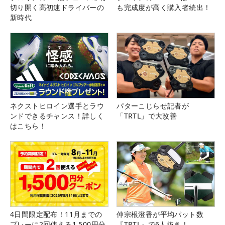
切り開く高初速ドライバーの
も完成度が高く購入者続出！
新時代
ネクストヒロイン選手とラウ
パターこじらせ記者が
ンドできるチャンス！詳しく
「TRTL」で大改善
はこちら！
4日間限定配布！11月までの
仲宗根澄香が平均パット数
プレーに2回使える1,500円分
『TRTL』で6人抜き！