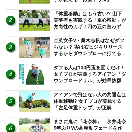
「体重移動」はもう古い!? 山下
2
美夢有も実践する「重心移動」が
方向性のカギ #四の五の言わず振
り氣れ
全英女子V・桑木志帆はなぜダフ
3
らない？ 実は右ヒジをリリース
するからダウンブローに打てる #
優勝者のスイング
ダフる人は100円玉を置くだけ！
4
女子プロが実践するアイアン「ダ
ウンブロードリル」が効果抜群
アイアンで飛ばない人の共通点は
5
体重移動!? 女子プロが実践する
「左足体重トップ」が正解
まさに鬼に『花奈棒』 永井花奈
6
9年ぶりVの高精度フェードを作