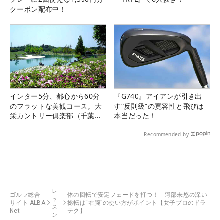
クーポン配布中！
インター5分、都心から60分
『G740』アイアンが引き出
のフラットな美観コース。大
す“反則級”の寛容性と飛びは
栄カントリー俱楽部（千葉
本当だった！
県）
Recommended by
レ
ゴルフ総合
体の回転で安定フェードを打つ！ 阿部未悠の深い
ッ
サイト ALBA
捻転は“右腕”の使い方がポイント【女子プロのドラ
ス
Net
テク】
ン