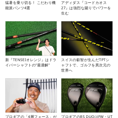
猛暑を乗り切る！ こだわり機
アディダス『コードカオス
能派パンツ4選
27』は強烈な蹴りでパワーを
生む
新『TENSEIオレンジ』はドラ
スイスの叡智が生んだTPTシ
イバーシャフトの“最適解”
ャフトで、ゴルフを異次元の
世界へ
プロギアの「4層フェース」が
プロギアのRS DUOはFW・UT