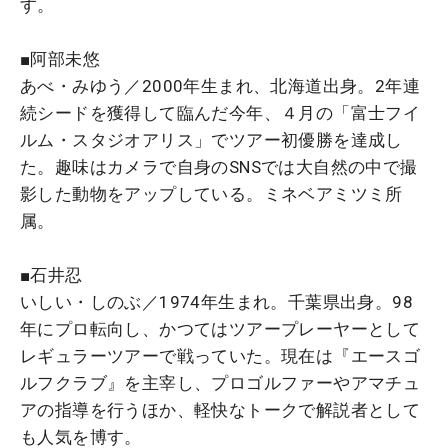
す。
■阿部未悠
あべ・みゆう／2000年生まれ、北海道出身。2年連
続シードを獲得して臨んだ今年、４月の「富士フイ
ルム・スタジオアリス」でツアー初優勝を達成し
た。趣味はカメラで自身のSNSでは大自然の中で撮
影した動物をアップしている。ミネベアミツミ所
属。
■石井忍
いしい・しのぶ／1974年生まれ。千葉県出身。98
年にプロ転向し、かつてはツアープレーヤーとして
レギュラーツアーで戦っていた。現在は『エースゴ
ルフクラブ』を主宰し、プロゴルファーやアマチュ
アの指導を行うほか、軽快なトークで解説者として
も人気を博す。