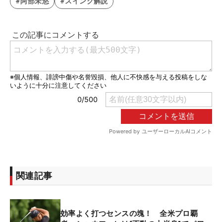
#阿部未悠
#スイング解説
関連記事
効率よく打つセンスの塊！ 全米プロ覇