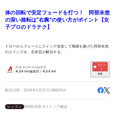
体の回転で安定フェードを打つ！ 阿部未悠
の深い捻転は“右腕”の使い方がポイント【女
子プロのドラテク】
ドローからフェードにスイング改造して飛躍を遂げた阿部未悠
のスイングを、石井忍が解説する。
コメン
所属
ALBA Net編集部
ト
ALBA Net編集部
/
ALBA Net
0
件
配信日時：
2024年5月21日 08時05分
レッスン
#
阿部未悠
#
スイング解説