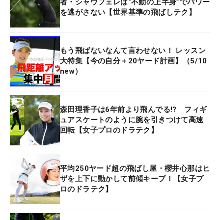
者・シャウフェレは“不動の上半身”でパワー
を逃がさない【世界基準の飛ばしテク】
もう飛ばないなんて言わせない！ レッスン
大特集【今の自分＋20ヤード計画】（5/10
new）
森田理香子は6年前より飛んでる!? フィギ
ュアスケートのように腕を引きつけて高速
回転【女子プロのドラテク】
平均250ヤード超の飛ばし屋・櫻井心那はヒ
ザを上下に動かして前傾キープ！【女子プ
ロのドラテク】