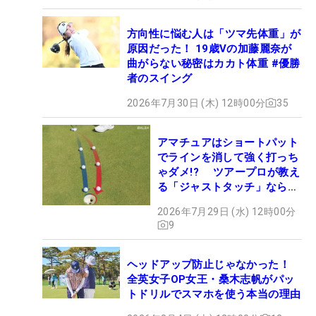
方向性に悩む人は「ツマ先体重」が
原因だった！ 19歳Vの加藤麗奈が
曲がらない秘密はカカト体重 #優勝
者のスイング
2026年7月30日 (木) 12時00分
35
アマチュアはショートパット
でラインを消して強く打っち
ゃダメ!? ツアープロが教え
る「ジャストタッチ」なら3
パットが激減するワケ
2026年7月29日 (水) 12時00分
9
ヘッドアップ防止じゃなかった！
全英女子OP女王・桑木志帆がパッ
トドリルでスマホを使う本当の理由