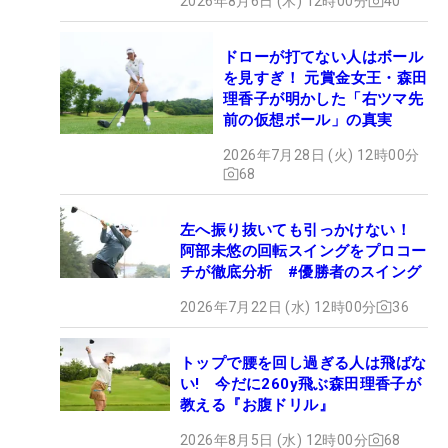
2026年8月6日 (木) 12時00分
40
ドローが打てない人はボール
を見すぎ！ 元賞金女王・森田
理香子が明かした「右ツマ先
前の仮想ボール」の真実
2026年7月28日 (火) 12時00分
68
左へ振り抜いても引っかけない！
阿部未悠の回転スイングをプロコー
チが徹底分析 #優勝者のスイング
2026年7月22日 (水) 12時00分
36
トップで腰を回し過ぎる人は飛ばな
い! 今だに260y飛ぶ森田理香子が
教える『お腹ドリル』
2026年8月5日 (水) 12時00分
68