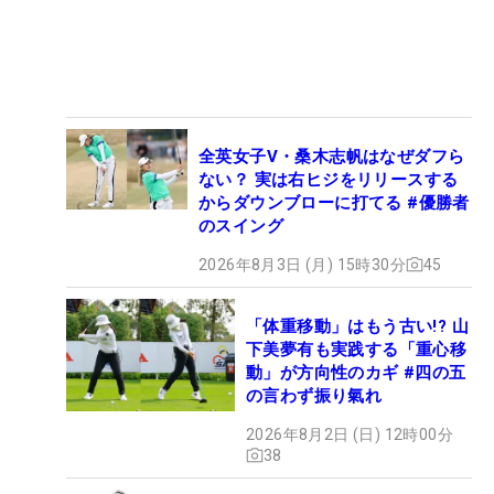
全英女子V・桑木志帆はなぜダフら
ない？ 実は右ヒジをリリースする
からダウンブローに打てる #優勝者
のスイング
2026年8月3日 (月) 15時30分
45
「体重移動」はもう古い!? 山
下美夢有も実践する「重心移
動」が方向性のカギ #四の五
の言わず振り氣れ
2026年8月2日 (日) 12時00分
38