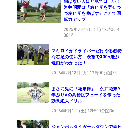
飛ばない人ほど見てほしい！
岩井明愛は「右ヒザを寄せつ
つ左ヒザを伸ばす」ことで回
転力アップ
2026年7月18日 (土) 12時00分
32
マキロイがドライバーだけやる独特
な右足の使い方 余裕で300y飛ぶ
理由がわかった！
2026年7月13日 (月) 12時00分
74
まさに鬼に『花奈棒』 永井花奈9
年ぶりVの高精度フェードを作った
効果絶大ドリル
2026年8月1日 (土) 12時00分
36
ジャンボもタイガーもダウンで両ヒ