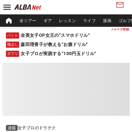
全ツアー
ギア
レッスン
ライフ
漫画
ゴルフ
メルマガ登録
全英女子OP女王の“スマホドリル”
パット
森田理香子が教える“お腹ドリル”
飛ばし
女子プロが実践する“100円玉ドリル”
ダフリ
女子プロのドラテク
連載