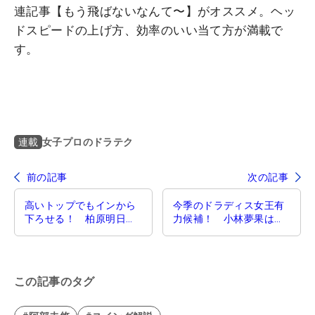
連記事【もう飛ばないなんて〜】がオススメ。ヘッ
ドスピードの上げ方、効率のいい当て方が満載で
す。
女子プロのドラテク
連載
前の記事
次の記事
高いトップでもインから
今季のドラディス女王有
下ろせる！ 柏原明日架
力候補！ 小林夢果は肩
は“刀を抜く”切り返しで
を“タテ”に回してぶっ飛
パワーを逃がさない【女
びドローを打つ【女子プ
子プロのドラテク】
ロのドラテク】
この記事のタグ