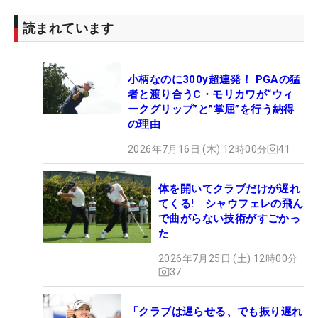
読まれています
小柄なのに300y超連発！ PGAの猛
者と渡り合うC・モリカワが“ウィ
ークグリップ”と”掌屈”を行う納得
の理由
2026年7月16日 (木) 12時00分
41
体を開いてクラブだけが遅れ
てくる! シャウフェレの飛ん
で曲がらない技術がすごかっ
た
2026年7月25日 (土) 12時00分
37
「クラブは遅らせる、でも振り遅れ