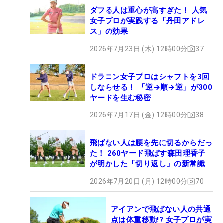
ダフる人は重心が高すぎた！ 人気
女子プロが実践する「丹田アドレ
ス」の効果
2026年7月23日 (木) 12時00分
37
ドラコン女子プロはシャフトを3回
しならせる！ 「逆→順→逆」が300
ヤードを生む秘密
2026年7月17日 (金) 12時00分
38
飛ばない人は腰を先に切るからだっ
た！ 260ヤード飛ばす森田理香子
が明かした「切り返し」の新常識
2026年7月20日 (月) 12時00分
70
アイアンで飛ばない人の共通
点は体重移動!? 女子プロが実