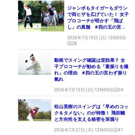
ジャンボもタイガーもダウン
で両ヒザを広げていた！ 女子
プロコーチが明かす「飛ば
し」の真髄 #四の五の言わ
ず振り氣れ
2026年7月19日 (日) 12時00分
28
動画でスイング確認は逆効果？ 女
子プロコーチが勧める「素振りを撮
れ」の理由 #四の五の言わず振り
氣れ
2026年7月12日 (日) 12時00分
34
松山英樹のスイングは「早めのコッ
ク＆タメない」のが特徴！ 飛距離
と方向性を支える秘密を深掘り
2026年7月27日 (月) 12時00分
41