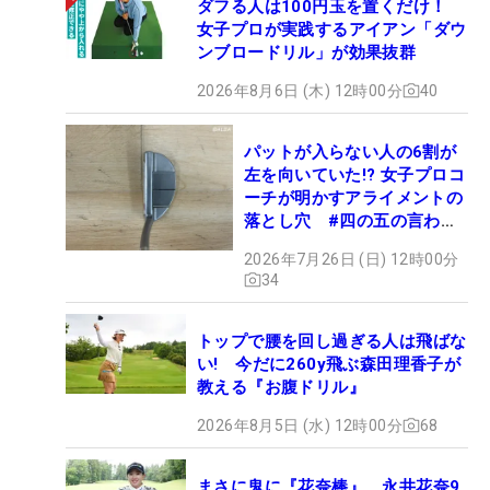
ダフる人は100円玉を置くだけ！
女子プロが実践するアイアン「ダウ
ンブロードリル」が効果抜群
2026年8月6日 (木) 12時00分
40
パットが入らない人の6割が
左を向いていた!? 女子プロコ
ーチが明かすアライメントの
落とし穴 #四の五の言わず
振り氣れ
2026年7月26日 (日) 12時00分
34
トップで腰を回し過ぎる人は飛ばな
い! 今だに260y飛ぶ森田理香子が
教える『お腹ドリル』
2026年8月5日 (水) 12時00分
68
まさに鬼に『花奈棒』 永井花奈9