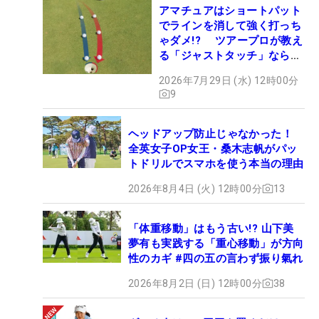
アマチュアはショートパット
でラインを消して強く打っち
ゃダメ!? ツアープロが教え
る「ジャストタッチ」なら3
パットが激減するワケ
2026年7月29日 (水) 12時00分
9
ヘッドアップ防止じゃなかった！
全英女子OP女王・桑木志帆がパッ
トドリルでスマホを使う本当の理由
2026年8月4日 (火) 12時00分
13
「体重移動」はもう古い!? 山下美
夢有も実践する「重心移動」が方向
性のカギ #四の五の言わず振り氣れ
2026年8月2日 (日) 12時00分
38