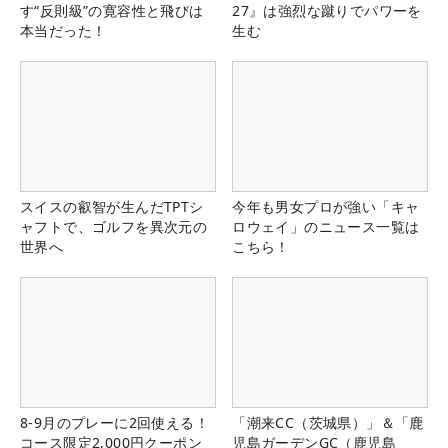
す“反則級”の寛容性と飛びは
27』は強烈な蹴りでパワーを
本当だった！
生む
スイスの叡智が生んだTPTシ
今年も男女プロが強い「キャ
ャフトで、ゴルフを異次元の
ロウェイ」のニュース一覧は
世界へ
こちら！
8-9月のプレーに2回使える！
「潮来CC（茨城県）」＆「鹿
コース限定2,000円クーポン
児島ガーデンGC（鹿児島