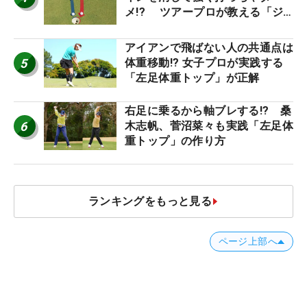
メ!? ツアープロが教える「ジ
ャストタッチ」なら3パットが激
減するワケ
アイアンで飛ばない人の共通点は
5
体重移動!? 女子プロが実践する
「左足体重トップ」が正解
右足に乗るから軸ブレする!? 桑
6
木志帆、菅沼菜々も実践「左足体
重トップ」の作り方
ランキングをもっと見る
ページ上部へ