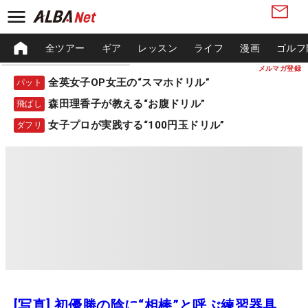
全ツアー
ギア
レッスン
ライフ
漫画
ゴルフ
メルマガ登録
全英女子OP女王の“スマホドリル”
パット
森田理香子が教える“お腹ドリル”
飛ばし
女子プロが実践する“100円玉ドリル”
ダフリ
[写真] 初優勝の陰に“相棒”と呼ぶ練習器具