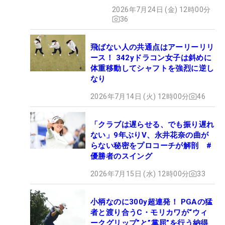
2026年7月24日 (金) 12時00分
36
飛ばない人の共通点はアーリーリリ
ース！ 342yドラコン女子は斜めに
体重移動してシャフトを強烈に逆し
なり
2026年7月14日 (火) 12時00分
46
「クラブは遅らせる、でも振り遅れ
ない」9年ぶりV、永井花奈の曲が
らない秘密をプロコーチが解剖 #
優勝者のスイング
2026年7月15日 (水) 12時00分
33
小柄なのに300y超連発！ PGAの猛
者と渡り合うC・モリカワが“ウィ
ークグリップ”と”掌屈”を行う納得