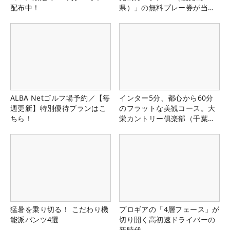
配布中！
県）」の無料プレー券が当た
る！！
ALBA Netゴルフ場予約／【毎
インター5分、都心から60分
週更新】特別優待プランはこ
のフラットな美観コース。大
ちら！
栄カントリー俱楽部（千葉
県）
猛暑を乗り切る！ こだわり機
プロギアの「4層フェース」が
能派パンツ4選
切り開く高初速ドライバーの
新時代