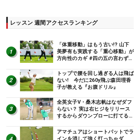
レッスン 週間アクセスランキング
「体重移動」はもう古い!? 山下
1
美夢有も実践する「重心移動」が
方向性のカギ #四の五の言わず振
り氣れ
トップで腰を回し過ぎる人は飛ば
2
ない! 今だに260y飛ぶ森田理香
子が教える『お腹ドリル』
全英女子V・桑木志帆はなぜダフ
3
らない？ 実は右ヒジをリリース
するからダウンブローに打てる #
優勝者のスイング
アマチュアはショートパットでラ
4
インを消して強く打っちゃダ