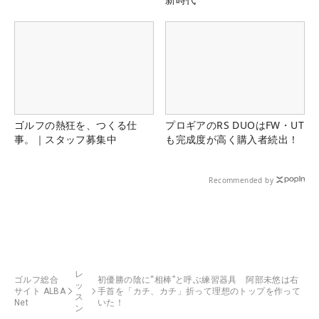
ゴルフの熱狂を、つくる仕
プロギアのRS DUOはFW・UT
事。｜スタッフ募集中
も完成度が高く購入者続出！
Recommended by
レ
ゴルフ総合
初優勝の陰に“相棒”と呼ぶ練習器具 阿部未悠は右
ッ
サイト ALBA
手首を「カチ、カチ」折って理想のトップを作って
ス
Net
いた！
ン