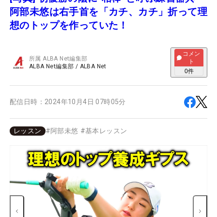
阿部未悠は右手首を「カチ、カチ」折って理
想のトップを作っていた！
コメン
所属
ALBA Net編集部
ト
ALBA Net編集部
/
ALBA Net
0
件
配信日時：
2024年10月4日 07時05分
レッスン
#
阿部未悠
#
基本レッスン