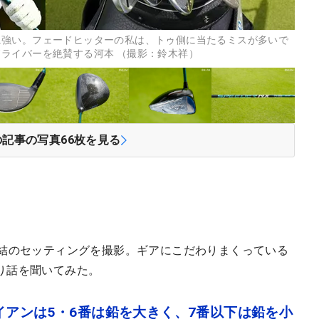
に強い。フェードヒッターの私は、トゥ側に当たるミスが多いで
ライバーを絶賛する河本 （撮影：鈴木祥）
の記事の写真
66
枚を見る
本結のセッティングを撮影。ギアにこだわりまくっている
り話を聞いてみた。
イアンは5・6番は鉛を大きく、7番以下は鉛を小