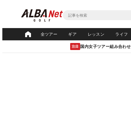
全ツアー
ギア
レッスン
ライフ
国内女子ツアー組み合わせ
注目