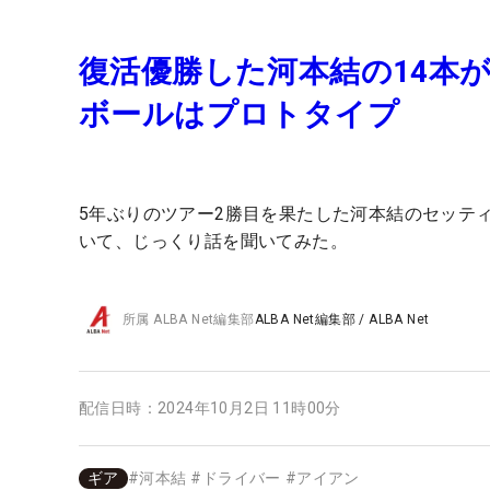
復活優勝した河本結の14本
ボールはプロトタイプ
5年ぶりのツアー2勝目を果たした河本結のセッテ
いて、じっくり話を聞いてみた。
所属
ALBA Net編集部
ALBA Net編集部
/
ALBA Net
配信日時：
2024年10月2日 11時00分
ギア
#
河本結
#
ドライバー
#
アイアン