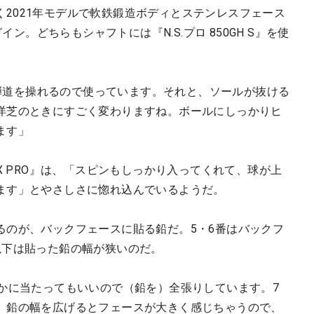
く2021年モデルで
軟鉄鍛造ボディとステンレスフェース
グイン。どちらもシャフトには『N.S.プロ 850GH S』を使
くて弾道を操れるので使っています。それと、ソールが抜ける
洋芝のときにすごく変わりますね。ボールにしっかりヒ
ます」
X PRO』は、「スピンもしっかり入ってくれて、球が上
ます」とやさしさに惚れ込んでいるようだ。
るのが、バックフェースに貼る鉛だ。5・6番はバックフ
以下は貼った鉛の幅が狭いのだ。
とかに当たってもいいので（鉛を）全張りしています。7
、鉛の幅を広げるとフェースが大きく感じちゃうので、