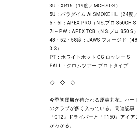
3U：XR16（19度／MCH70-S）
5U：パラダイム Ai SMOKE HL（24度
5・6I：APEX PRO（N.S.プロ 850GH
7I～PW：APEX TCB（N.S.プロ 850
48・52・58度：JAWS フォージド（48・5
3 S）
PT：ホワイトホット OG ロッシー S
BALL：クロムツアー プロトタイプ
◇ ◇ ◇
今季初優勝が待たれる原英莉花。ハー
のクラブが多く入っている。関連記事
『GT2』ドライバーと『T150』ア
がわかる。