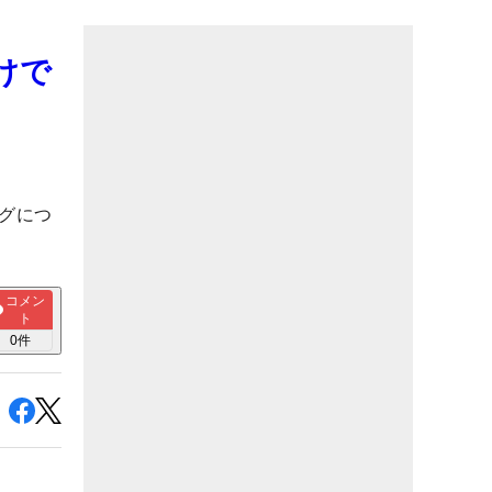
けで
グにつ
コメン
ト
0
件