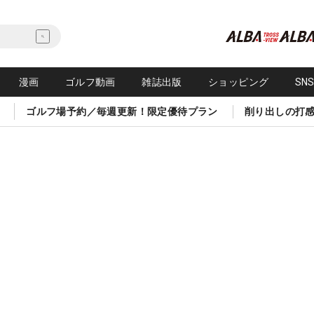
漫画
ゴルフ動画
雑誌出版
ショッピング
SN
ゴルフ場予約／毎週更新！限定優待プラン
削り出しの打