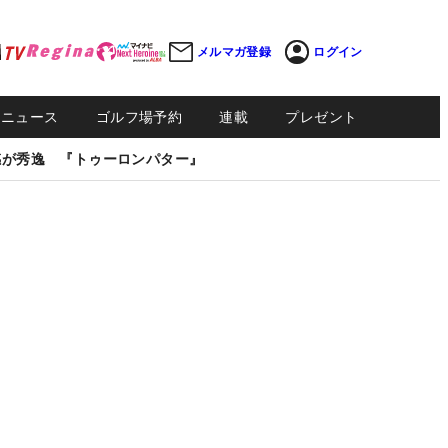
メルマガ登録
ログイン
Sニュース
ゴルフ場予約
連載
プレゼント
感が秀逸 『トゥーロンパター』