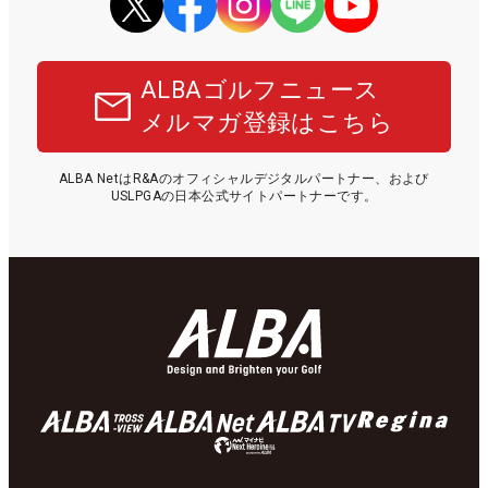
ALBAゴルフニュース
メルマガ登録はこちら
ALBA NetはR&Aのオフィシャルデジタルパートナー、および
USLPGAの日本公式サイトパートナーです。