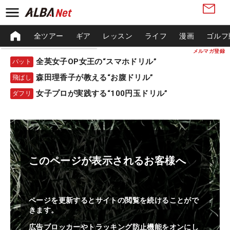
全ツアー
ギア
レッスン
ライフ
漫画
ゴルフ
メルマガ登録
全英女子OP女王の“スマホドリル”
パット
森田理香子が教える“お腹ドリル”
飛ばし
女子プロが実践する“100円玉ドリル”
ダフリ
このページが表示されるお客様へ
ページを更新するとサイトの閲覧を続けることがで
きます。
広告ブロッカーやトラッキング防止機能をオンにし