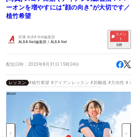
ーオンを増やすには“顔の向き”が大切です／
植竹希望
コメン
所属
ALBA Net編集部
ト
ALBA Net編集部
/
ALBA Net
0
件
配信日時：
2023年8月31日 15時24分
レッスン
#
植竹希望
#
アイアンレッスン
#
距離感
#
方向性
#
ス