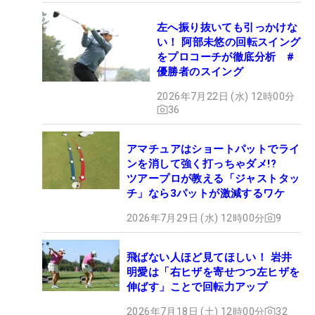
左へ振り抜いても引っかけな
い！ 阿部未悠の回転スイング
をプロコーチが徹底分析 #
優勝者のスイング
2026年7月22日 (水) 12時00分
36
アマチュアはショートパットでライ
ンを消して強く打っちゃダメ!?
ツアープロが教える「ジャストタッ
チ」なら3パットが激減するワケ
2026年7月29日 (水) 12時00分
9
飛ばない人ほど見てほしい！ 岩井
明愛は「右ヒザを寄せつつ左ヒザを
伸ばす」ことで回転力アップ
2026年7月18日 (土) 12時00分
32