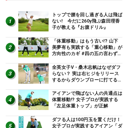
トップで腰を回し過ぎる人は飛ば
1
ない! 今だに260y飛ぶ森田理香
子が教える『お腹ドリル』
「体重移動」はもう古い!? 山下
2
美夢有も実践する「重心移動」が
方向性のカギ #四の五の言わず振
り氣れ
全英女子V・桑木志帆はなぜダフ
3
らない？ 実は右ヒジをリリース
するからダウンブローに打てる #
優勝者のスイング
アイアンで飛ばない人の共通点は
4
体重移動!? 女子プロが実践する
「左足体重トップ」が正解
ダフる人は100円玉を置くだけ！
5
女子プロが実践するアイアン「ダ