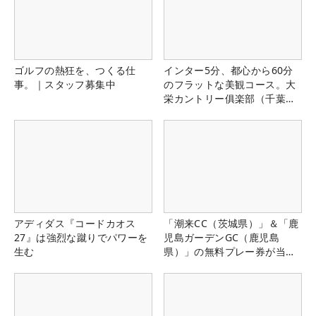
ゴルフの熱狂を、つくる仕
インター5分、都心から60分
事。｜スタッフ募集中
のフラットな美観コース。大
栄カントリー俱楽部（千葉
県）
アディダス『コードカオス
「潮来CC（茨城県）」＆「鹿
27』は強烈な蹴りでパワーを
児島ガーデンGC（鹿児島
生む
県）」の無料プレー券が当た
る！！