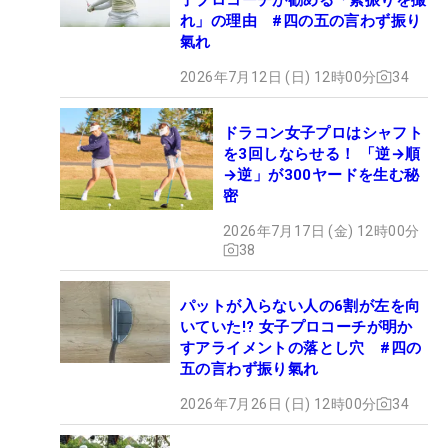
れ」の理由 #四の五の言わず振り
氣れ
2026年7月12日 (日) 12時00分
34
ドラコン女子プロはシャフト
を3回しならせる！ 「逆→順
→逆」が300ヤードを生む秘
密
2026年7月17日 (金) 12時00分
38
パットが入らない人の6割が左を向
いていた!? 女子プロコーチが明か
すアライメントの落とし穴 #四の
五の言わず振り氣れ
2026年7月26日 (日) 12時00分
34