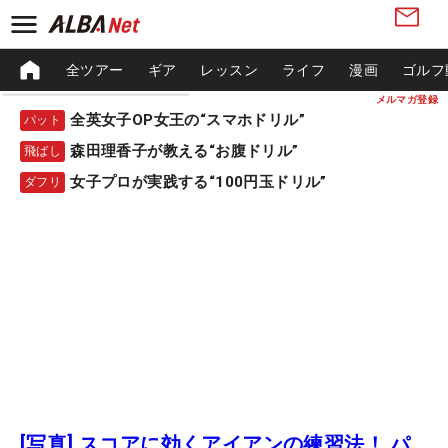
全ツアー
ギア
レッスン
ライフ
漫画
ゴルフ
メルマガ登録
全英女子OP女王の“スマホドリル”
パット
森田理香子が教える“お腹ドリル”
飛ばし
女子プロが実践する“100円玉ドリル”
ダフリ
[写真] スコアに効くアイアンの練習法！ パ