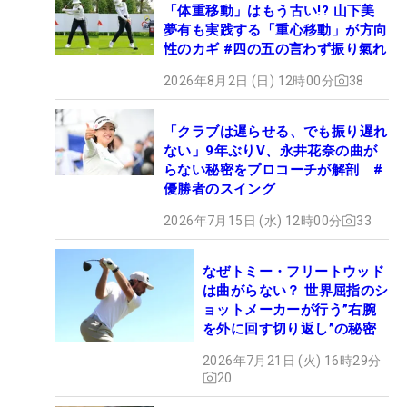
「体重移動」はもう古い!? 山下美
夢有も実践する「重心移動」が方向
性のカギ #四の五の言わず振り氣れ
2026年8月2日 (日) 12時00分
38
「クラブは遅らせる、でも振り遅れ
ない」9年ぶりV、永井花奈の曲が
らない秘密をプロコーチが解剖 #
優勝者のスイング
2026年7月15日 (水) 12時00分
33
なぜトミー・フリートウッド
は曲がらない？ 世界屈指のシ
ョットメーカーが行う”右腕
を外に回す切り返し”の秘密
2026年7月21日 (火) 16時29分
20