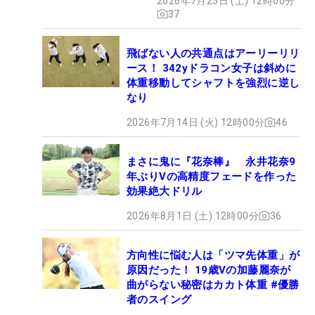
2026年7月25日 (土) 12時00分
37
飛ばない人の共通点はアーリーリリ
ース！ 342yドラコン女子は斜めに
体重移動してシャフトを強烈に逆し
なり
2026年7月14日 (火) 12時00分
46
まさに鬼に『花奈棒』 永井花奈9
年ぶりVの高精度フェードを作った
効果絶大ドリル
2026年8月1日 (土) 12時00分
36
方向性に悩む人は「ツマ先体重」が
原因だった！ 19歳Vの加藤麗奈が
曲がらない秘密はカカト体重 #優勝
者のスイング