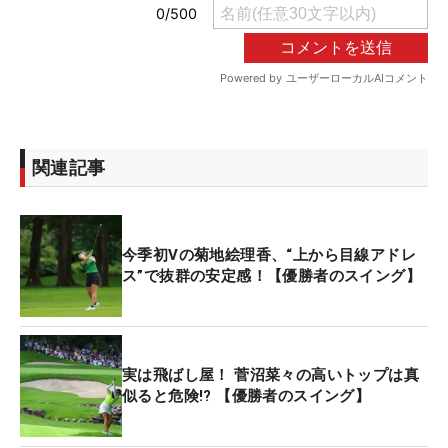
関連記事
今季初Vの菊地絵理香、“上から目線アドレ
ス”で抜群の安定感！【優勝者のスイング】
実は飛ばし屋！ 菅沼菜々の高いトップは真
似ると危険!? 【優勝者のスイング】