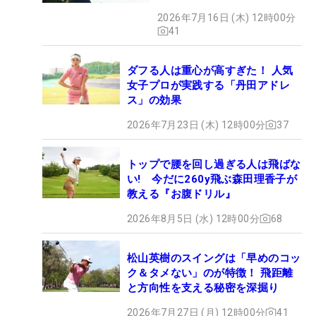
2026年7月16日 (木) 12時00分
41
ダフる人は重心が高すぎた！ 人気
女子プロが実践する「丹田アドレ
ス」の効果
2026年7月23日 (木) 12時00分
37
トップで腰を回し過ぎる人は飛ばな
い! 今だに260y飛ぶ森田理香子が
教える『お腹ドリル』
2026年8月5日 (水) 12時00分
68
松山英樹のスイングは「早めのコッ
ク＆タメない」のが特徴！ 飛距離
と方向性を支える秘密を深掘り
2026年7月27日 (月) 12時00分
41