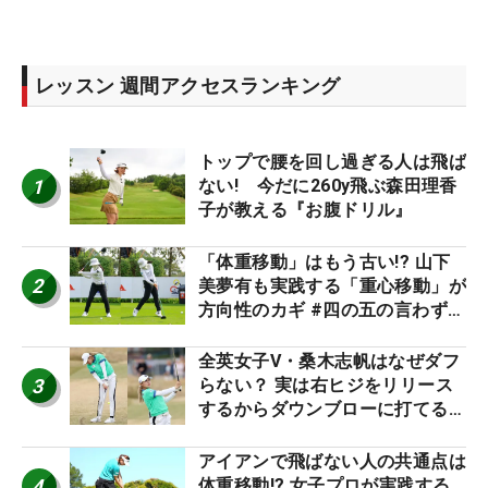
レッスン 週間アクセスランキング
トップで腰を回し過ぎる人は飛ば
1
ない! 今だに260y飛ぶ森田理香
子が教える『お腹ドリル』
「体重移動」はもう古い!? 山下
2
美夢有も実践する「重心移動」が
方向性のカギ #四の五の言わず振
り氣れ
全英女子V・桑木志帆はなぜダフ
3
らない？ 実は右ヒジをリリース
するからダウンブローに打てる #
優勝者のスイング
アイアンで飛ばない人の共通点は
4
体重移動!? 女子プロが実践する