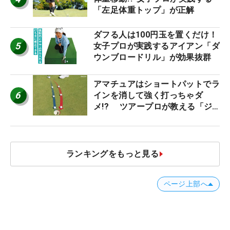
「左足体重トップ」が正解
ダフる人は100円玉を置くだけ！
5
女子プロが実践するアイアン「ダ
ウンブロードリル」が効果抜群
アマチュアはショートパットでラ
6
インを消して強く打っちゃダ
メ!? ツアープロが教える「ジ
ャストタッチ」なら3パットが激
減するワケ
ランキングをもっと見る
ページ上部へ