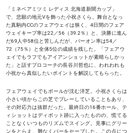
「
ミネベアミツミ レディス 北海道新聞カップ」
で、悲願の地元Vを飾った小祝さくら。舞台となっ
た真駒内CCのフェアウェイは狭く、4日間のフェア
ウェイキープ率は22／56（39.2％）と、決勝に進ん
だ69人中58位と苦しんだが、パーオン率は54／
72（75％）と全体5位の成績を残した。「フェアウ
ェイでもラフでもアイアンショットが素晴らしかっ
た」と話すプロコーチの長谷川哲也に、われわれも
小祝から真似したいポイントを解説してもらった。
フェアウェイでもボールが沈む洋芝。小祝さくらは
小さい頃からこの芝でプレーしていることもあり、
その対応力は抜群だった。最終日の16番ホール、テ
ィショットはディボット跡に入ったものの、慌てる
ことなくいつものリズムでスイング。見事にグリー
ンをとらえ、難なくパーをセーブした。この点につ