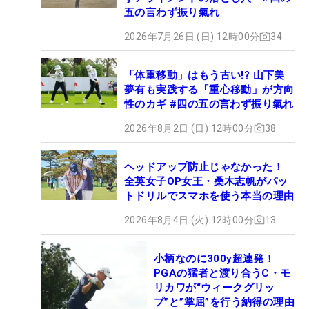
五の言わず振り氣れ
2026年7月26日 (日) 12時00分
34
「体重移動」はもう古い!? 山下美
夢有も実践する「重心移動」が方向
性のカギ #四の五の言わず振り氣れ
2026年8月2日 (日) 12時00分
38
ヘッドアップ防止じゃなかった！
全英女子OP女王・桑木志帆がパッ
トドリルでスマホを使う本当の理由
2026年8月4日 (火) 12時00分
13
小柄なのに300y超連発！
PGAの猛者と渡り合うC・モ
リカワが“ウィークグリッ
プ”と”掌屈”を行う納得の理由