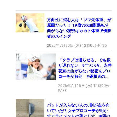
方向性に悩む人は「ツマ先体重」が
原因だった！ 19歳Vの加藤麗奈が
曲がらない秘密はカカト体重 #優勝
者のスイング
2026年7月30日 (木) 12時00分
35
「クラブは遅らせる、でも振
り遅れない」9年ぶりV、永井
花奈の曲がらない秘密をプロ
コーチが解剖 #優勝者のス
イング
2026年7月15日 (水) 12時00分
33
パットが入らない人の6割が左を向
いていた!? 女子プロコーチが明か
すアライメントの落とし穴 #四の