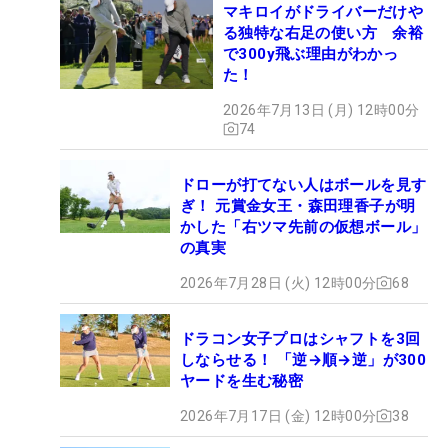
マキロイがドライバーだけや
る独特な右足の使い方 余裕
で300y飛ぶ理由がわかっ
た！
2026年7月13日 (月) 12時00分
74
ドローが打てない人はボールを見す
ぎ！ 元賞金女王・森田理香子が明
かした「右ツマ先前の仮想ボール」
の真実
2026年7月28日 (火) 12時00分
68
ドラコン女子プロはシャフトを3回
しならせる！ 「逆→順→逆」が300
ヤードを生む秘密
2026年7月17日 (金) 12時00分
38