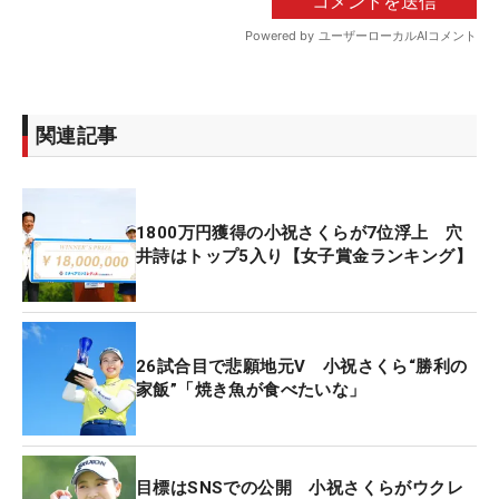
関連記事
1800万円獲得の小祝さくらが7位浮上 穴
井詩はトップ5入り【女子賞金ランキング】
26試合目で悲願地元V 小祝さくら“勝利の
家飯”「焼き魚が食べたいな」
目標はSNSでの公開 小祝さくらがウクレ