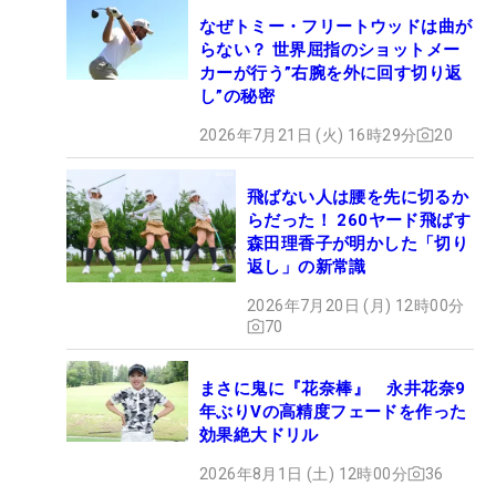
なぜトミー・フリートウッドは曲が
らない？ 世界屈指のショットメー
カーが行う”右腕を外に回す切り返
し”の秘密
2026年7月21日 (火) 16時29分
20
飛ばない人は腰を先に切るか
らだった！ 260ヤード飛ばす
森田理香子が明かした「切り
返し」の新常識
2026年7月20日 (月) 12時00分
70
まさに鬼に『花奈棒』 永井花奈9
年ぶりVの高精度フェードを作った
効果絶大ドリル
2026年8月1日 (土) 12時00分
36