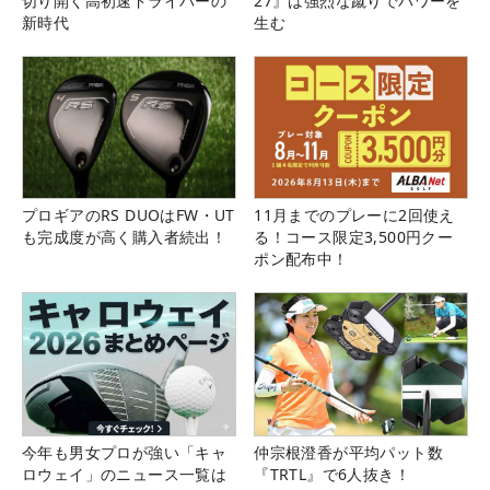
切り開く高初速ドライバーの
27』は強烈な蹴りでパワーを
新時代
生む
プロギアのRS DUOはFW・UT
11月までのプレーに2回使え
も完成度が高く購入者続出！
る！コース限定3,500円クー
ポン配布中！
今年も男女プロが強い「キャ
仲宗根澄香が平均パット数
ロウェイ」のニュース一覧は
『TRTL』で6人抜き！