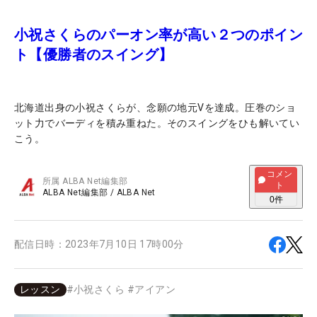
小祝さくらのパーオン率が高い２つのポイン
ト【優勝者のスイング】
北海道出身の小祝さくらが、念願の地元Vを達成。圧巻のショ
ット力でバーディを積み重ねた。そのスイングをひも解いてい
こう。
コメン
所属
ALBA Net編集部
ト
ALBA Net編集部
/
ALBA Net
0
件
配信日時：
2023年7月10日 17時00分
レッスン
#
小祝さくら
#
アイアン