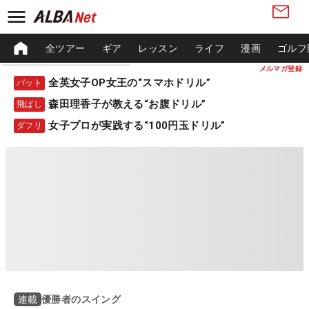
全ツアー
ギア
レッスン
ライフ
漫画
ゴルフ
メルマガ登録
全英女子OP女王の“スマホドリル”
パット
森田理香子が教える“お腹ドリル”
飛ばし
女子プロが実践する“100円玉ドリル”
ダフリ
優勝者のスイング
連載