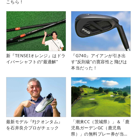
こちら！
新『TENSEIオレンジ』はドラ
『G740』アイアンが引き出
イバーシャフトの“最適解”
す“反則級”の寛容性と飛びは
本当だった！
最新モデル『FJクオンタム』
「潮来CC（茨城県）」＆「鹿
を石井良介プロがチェック
児島ガーデンGC（鹿児島
県）」の無料プレー券が当た