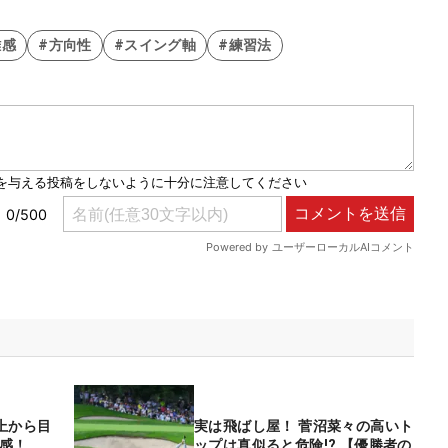
離感
#方向性
#スイング軸
#練習法
上から目
実は飛ばし屋！ 菅沼菜々の高いト
感！
ップは真似ると危険!? 【優勝者の