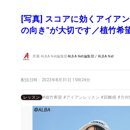
[写真] スコアに効くアイア
の向き”が大切です／植竹希
所属
ALBA Net編集部
ALBA Net編集部
/
ALBA Net
配信日時：
2023年8月31日 15時24分
レッスン
#
植竹希望
#
アイアンレッスン
#
距離感
#
方向