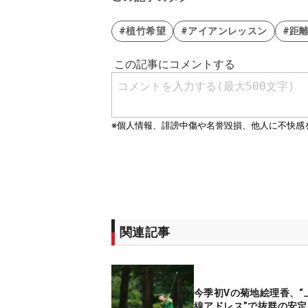
#植竹希望
#アイアンレッスン
#距
関連記事
今季初Vの菊地絵理香、“
線アドレス”で抜群の安定