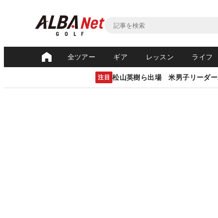
全ツアー
ギア
レッスン
ライフ
松山英樹ら出場 米男子リーダー
注目