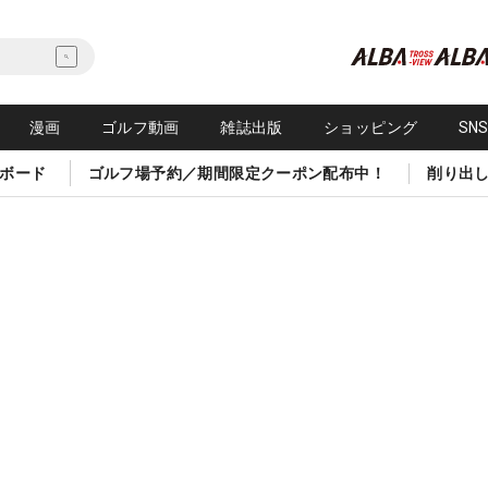
漫画
ゴルフ動画
雑誌出版
ショッピング
SN
ボード
ゴルフ場予約／期間限定クーポン配布中！
削り出