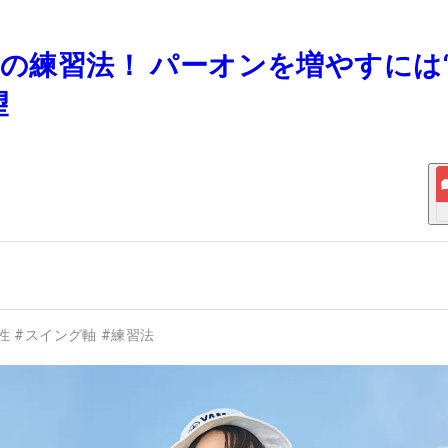
ンの練習法！ パーオンを増やすには
望
性
#
スイング軸
#
練習法