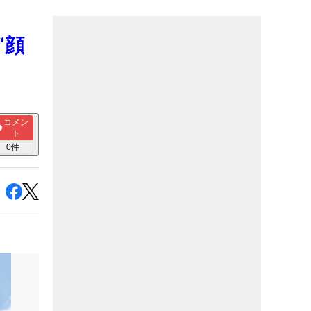
“顔
コメン
ト
0
件