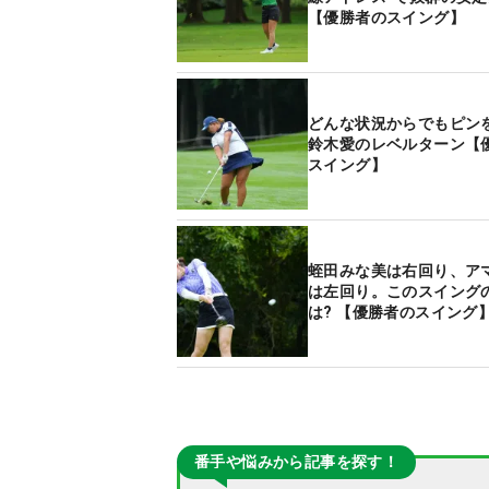
【優勝者のスイング】
どんな状況からでもピン
鈴木愛のレベルターン【
スイング】
蛭田みな美は右回り、ア
は左回り。このスイング
は? 【優勝者のスイング
番手や悩みから記事を探す！