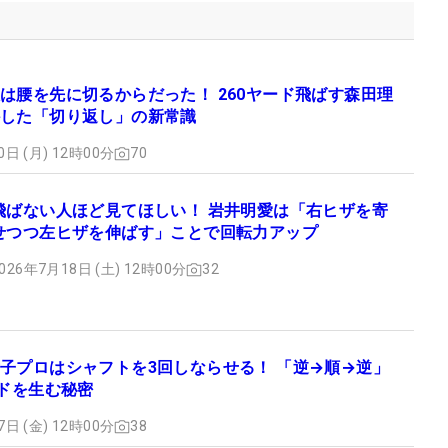
は腰を先に切るからだった！ 260ヤード飛ばす森田理
した「切り返し」の新常識
0日 (月) 12時00分
70
飛ばない人ほど見てほしい！ 岩井明愛は「右ヒザを寄
せつつ左ヒザを伸ばす」ことで回転力アップ
026年7月18日 (土) 12時00分
32
子プロはシャフトを3回しならせる！ 「逆→順→逆」
ードを生む秘密
7日 (金) 12時00分
38