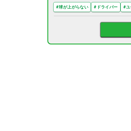
#
球が上がらない
#
ドライバー
#
ユ