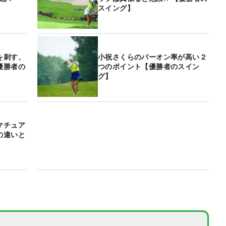
スイング】
を刺す、
小祝さくらのパーオン率が高い２
優勝者の
つのポイント【優勝者のスイン
グ】
マチュア
の違いと
】