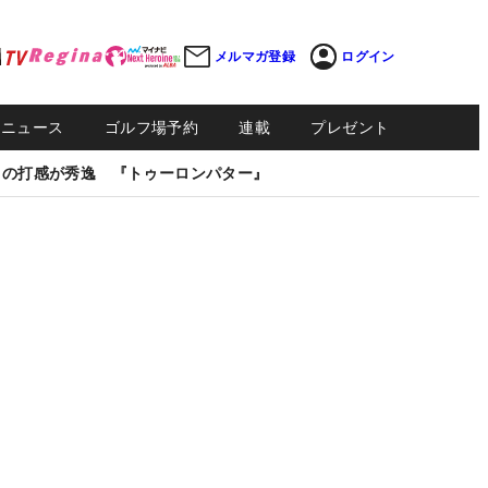
メルマガ登録
ログイン
Sニュース
ゴルフ場予約
連載
プレゼント
しの打感が秀逸 『トゥーロンパター』