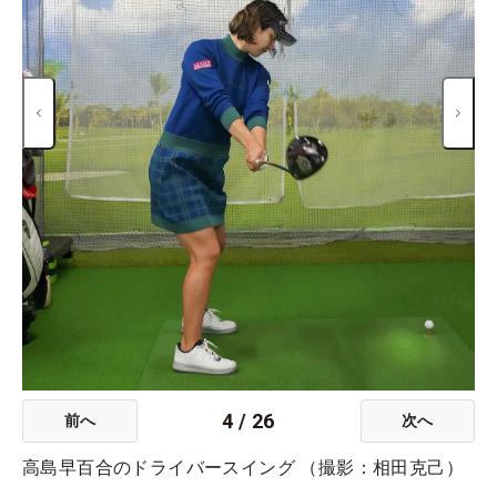
4
/
26
前へ
次へ
高島早百合のドライバースイング （撮影：相田克己）