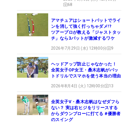
68
アマチュアはショートパットでライ
ンを消して強く打っちゃダメ!?
ツアープロが教える「ジャストタッ
チ」なら3パットが激減するワケ
2026年7月29日 (水) 12時00分
9
ヘッドアップ防止じゃなかった！
全英女子OP女王・桑木志帆がパッ
トドリルでスマホを使う本当の理由
2026年8月4日 (火) 12時00分
13
全英女子V・桑木志帆はなぜダフら
ない？ 実は右ヒジをリリースする
からダウンブローに打てる #優勝者
のスイング