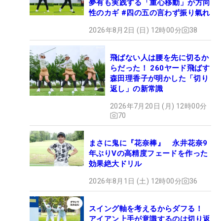
夢有も実践する「重心移動」が方向
性のカギ #四の五の言わず振り氣れ
2026年8月2日 (日) 12時00分
38
飛ばない人は腰を先に切るか
らだった！ 260ヤード飛ばす
森田理香子が明かした「切り
返し」の新常識
2026年7月20日 (月) 12時00分
70
まさに鬼に『花奈棒』 永井花奈9
年ぶりVの高精度フェードを作った
効果絶大ドリル
2026年8月1日 (土) 12時00分
36
スイング軸を考えるからダフる！
アイアン上手が意識するのは切り返