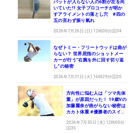
パットが入らない人の6割が左を向
いていた!? 女子プロコーチが明か
すアライメントの落とし穴 #四の
五の言わず振り氣れ
2026年7月26日 (日) 12時00分
34
なぜトミー・フリートウッドは曲が
らない？ 世界屈指のショットメー
カーが行う”右腕を外に回す切り返
し”の秘密
2026年7月21日 (火) 16時29分
20
方向性に悩む人は「ツマ先体
重」が原因だった！ 19歳Vの
加藤麗奈が曲がらない秘密は
カカト体重 #優勝者のスイン
グ
2026年7月30日 (木) 12時00分
35