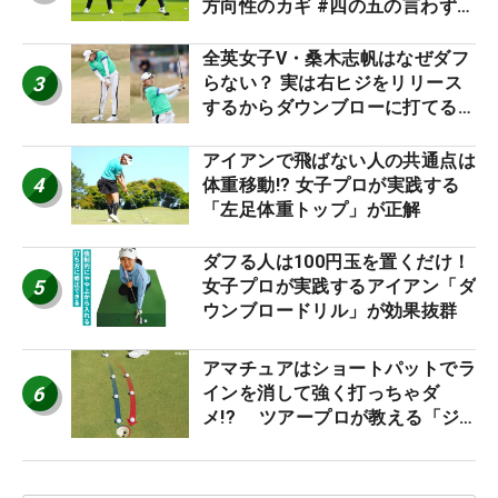
方向性のカギ #四の五の言わず振
り氣れ
全英女子V・桑木志帆はなぜダフ
3
らない？ 実は右ヒジをリリース
するからダウンブローに打てる #
優勝者のスイング
アイアンで飛ばない人の共通点は
4
体重移動!? 女子プロが実践する
「左足体重トップ」が正解
ダフる人は100円玉を置くだけ！
5
女子プロが実践するアイアン「ダ
ウンブロードリル」が効果抜群
アマチュアはショートパットでラ
6
インを消して強く打っちゃダ
メ!? ツアープロが教える「ジ
ャストタッチ」なら3パットが激
減するワケ