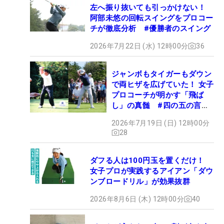
左へ振り抜いても引っかけない！
阿部未悠の回転スイングをプロコー
チが徹底分析 #優勝者のスイング
2026年7月22日 (水) 12時00分
36
ジャンボもタイガーもダウン
で両ヒザを広げていた！ 女子
プロコーチが明かす「飛ば
し」の真髄 #四の五の言わ
ず振り氣れ
2026年7月19日 (日) 12時00分
28
ダフる人は100円玉を置くだけ！
女子プロが実践するアイアン「ダウ
ンブロードリル」が効果抜群
2026年8月6日 (木) 12時00分
40