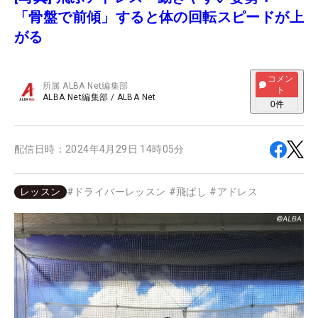
「骨盤で前傾」すると体の回転スピードが上
がる
コメン
所属
ALBA Net編集部
ト
ALBA Net編集部
/
ALBA Net
0
件
配信日時：
2024年4月29日 14時05分
レッスン
#
ドライバーレッスン
#
飛ばし
#
アドレス