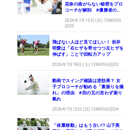
花奈の曲がらない秘密をプロ
コーチが解剖 #優勝者のス
イング
2026年7月15日 (水) 12時00分
33
飛ばない人ほど見てほしい！ 岩井
明愛は「右ヒザを寄せつつ左ヒザを
伸ばす」ことで回転力アップ
2026年7月18日 (土) 12時00分
32
動画でスイング確認は逆効果？ 女
子プロコーチが勧める「素振りを撮
れ」の理由 #四の五の言わず振り
氣れ
2026年7月12日 (日) 12時00分
34
「体重移動」はもう古い!? 山下美