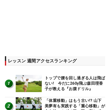
レッスン 週間アクセスランキング
トップで腰を回し過ぎる人は飛ば
1
ない! 今だに260y飛ぶ森田理香
子が教える『お腹ドリル』
「体重移動」はもう古い!? 山下
2
美夢有も実践する「重心移動」が