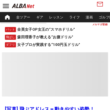
全ツアー
ギア
レッスン
ライフ
漫画
ゴルフ
メルマガ登録
全英女子OP女王の“スマホドリル”
パット
森田理香子が教える“お腹ドリル”
飛ばし
女子プロが実践する“100円玉ドリル”
ダフリ
[写真] 飛ぶアドレス＝動きやすい姿勢！