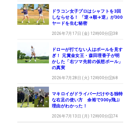
ドラコン女子プロはシャフトを3回
しならせる！ 「逆→順→逆」が300
ヤードを生む秘密
2026年7月17日 (金) 12時00分
38
ドローが打てない人はボールを見す
ぎ！ 元賞金女王・森田理香子が明
かした「右ツマ先前の仮想ボール」
の真実
2026年7月28日 (火) 12時00分
68
マキロイがドライバーだけやる独特
な右足の使い方 余裕で300y飛ぶ
理由がわかった！
2026年7月13日 (月) 12時00分
74