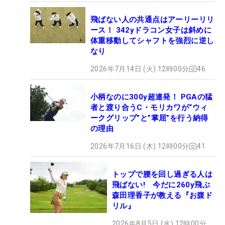
飛ばない人の共通点はアーリーリリ
ース！ 342yドラコン女子は斜めに
体重移動してシャフトを強烈に逆し
なり
2026年7月14日 (火) 12時00分
46
小柄なのに300y超連発！ PGAの猛
者と渡り合うC・モリカワが“ウィ
ークグリップ”と”掌屈”を行う納得
の理由
2026年7月16日 (木) 12時00分
41
トップで腰を回し過ぎる人は
飛ばない! 今だに260y飛ぶ
森田理香子が教える『お腹ド
リル』
2026年8月5日 (水) 12時00分