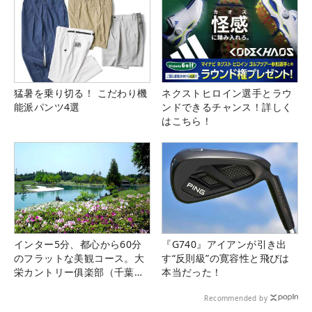
猛暑を乗り切る！ こだわり機
ネクストヒロイン選手とラウ
能派パンツ4選
ンドできるチャンス！詳しく
はこちら！
インター5分、都心から60分
『G740』アイアンが引き出
のフラットな美観コース。大
す“反則級”の寛容性と飛びは
栄カントリー俱楽部（千葉
本当だった！
県）
Recommended by