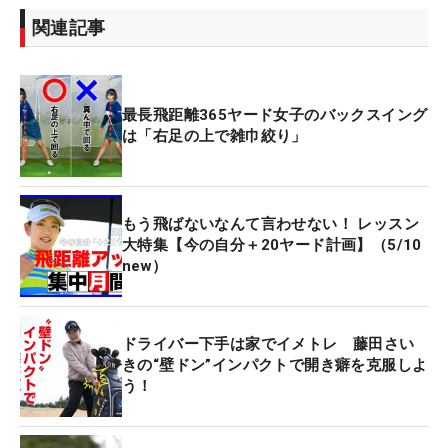
関連記事
最長飛距離365ヤード女子のバックスイング
は「右足の上で雑巾絞り」
もう飛ばないなんて言わせない！ レッスン
大特集【今の自分＋20ヤード計画】（5/10
new）
ドライバー下手は家でイメトレ 藤田さい
きの“壁ドン”インパクトで開き癖を克服しよ
う！