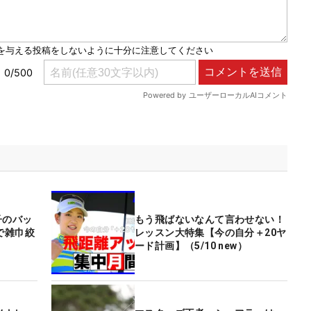
子のバッ
もう飛ばないなんて言わせない！
で雑巾絞
レッスン大特集【今の自分＋20ヤ
ード計画】（5/10 new）