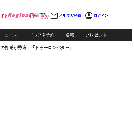
メルマガ登録
ログイン
Sニュース
ゴルフ場予約
連載
プレゼント
しの打感が秀逸 『トゥーロンパター』