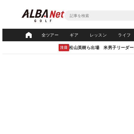
全ツアー
ギア
レッスン
ライフ
松山英樹ら出場 米男子リーダー
注目