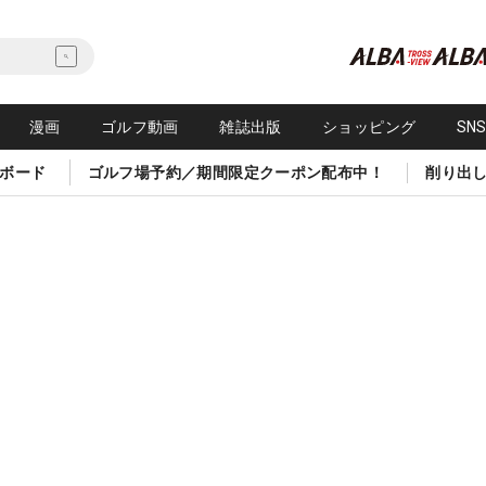
漫画
ゴルフ動画
雑誌出版
ショッピング
SN
ボード
ゴルフ場予約／期間限定クーポン配布中！
削り出