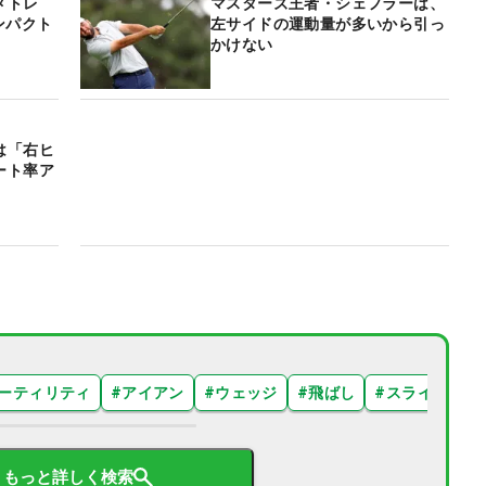
イメトレ
マスターズ王者・シェフラーは、
ンパクト
左サイドの運動量が多いから引っ
かけない
は「右ヒ
ート率ア
ーティリティ
#
アイアン
#
ウェッジ
#
飛ばし
#
スライス
#
もっと詳しく検索