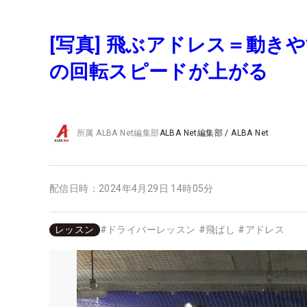
[写真] 飛ぶアドレス＝動
の回転スピードが上がる
所属
ALBA Net編集部
ALBA Net編集部
/
ALBA Net
配信日時：
2024年4月29日 14時05分
レッスン
#
ドライバーレッスン
#
飛ばし
#
アドレス