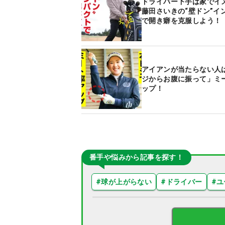
ドライバー下手は家で
藤田さいきの“壁ドン”イ
で開き癖を克服しよう！
アイアンが当たらない人
ジからお腹に振って」ミ
ップ！
番手や悩みから記事を探す！
#
球が上がらない
#
ドライバー
#
ユ