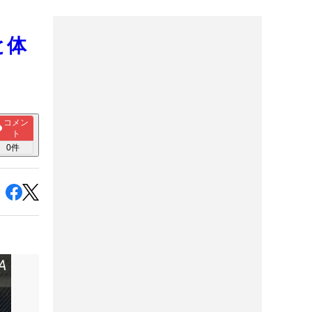
と体
コメン
ト
0
件