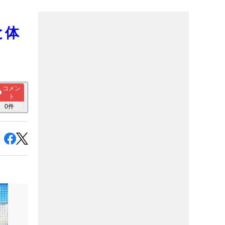
と体
コメン
ト
0
件