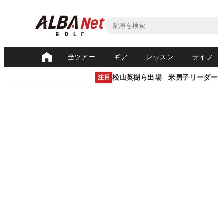
全ツアー
ギア
レッスン
ライフ
松山英樹ら出場 米男子リーダー
注目