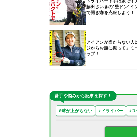
ドライバー下手は家で
藤田さいきの“壁ドン”イ
で開き癖を克服しよう！
アイアンが当たらない人
ジからお腹に振って」ミ
ップ！
番手や悩みから記事を探す！
#
球が上がらない
#
ドライバー
#
ユ