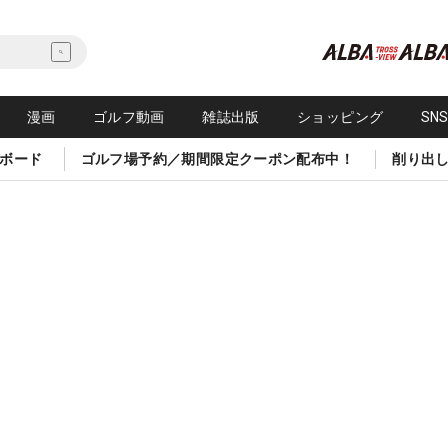
漫画
ゴルフ動画
雑誌出版
ショッピング
SN
ボード
ゴルフ場予約／期間限定クーポン配布中！
削り出