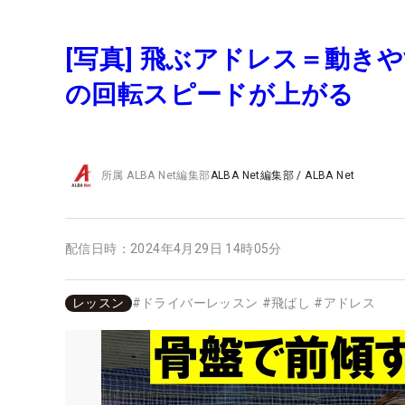
[写真] 飛ぶアドレス＝動
の回転スピードが上がる
所属
ALBA Net編集部
ALBA Net編集部
/
ALBA Net
配信日時：
2024年4月29日 14時05分
レッスン
#
ドライバーレッスン
#
飛ばし
#
アドレス