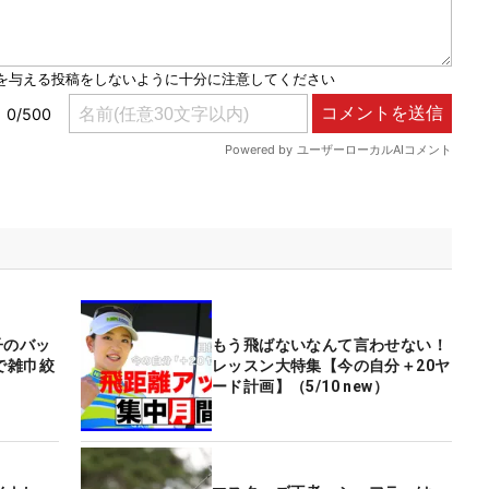
子のバッ
もう飛ばないなんて言わせない！
で雑巾絞
レッスン大特集【今の自分＋20ヤ
ード計画】（5/10 new）