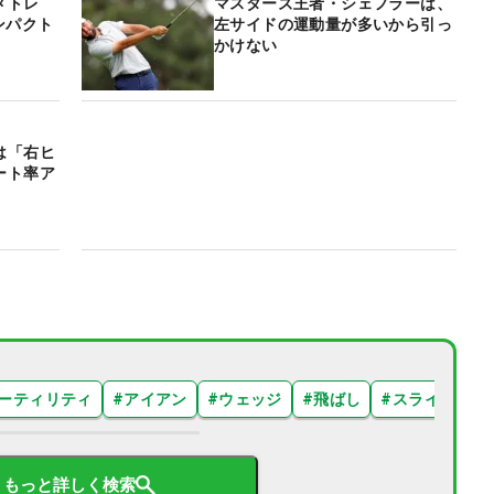
イメトレ
マスターズ王者・シェフラーは、
ンパクト
左サイドの運動量が多いから引っ
かけない
は「右ヒ
ート率ア
ーティリティ
#
アイアン
#
ウェッジ
#
飛ばし
#
スライス
#
もっと詳しく検索