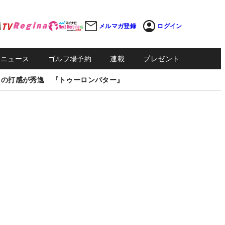
メルマガ登録
ログイン
Sニュース
ゴルフ場予約
連載
プレゼント
しの打感が秀逸 『トゥーロンパター』