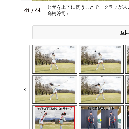
ヒザを上下に使うことで、クラブがス
41
/
44
高橋淳司）