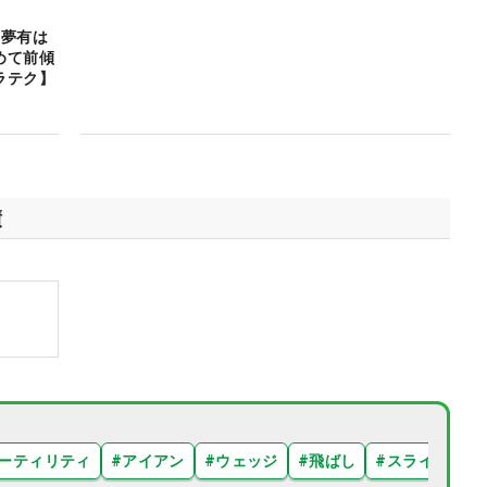
美夢有は
めて前傾
ラテク】
績
ーティリティ
#
アイアン
#
ウェッジ
#
飛ばし
#
スライス
#