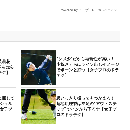
“タメ少”だから再現性が高い！
英莉花
小祝さくらはライン出しイメージ
ドを走ら
でポーンと打つ【女子プロのドラ
テク】
テク】
に回して
思いっきり振ってもつかまる！
ドショル
菊地絵理香は左足の“アウトステ
【女子プ
ップ”でインから下ろす【女子プ
ロのドラテク】