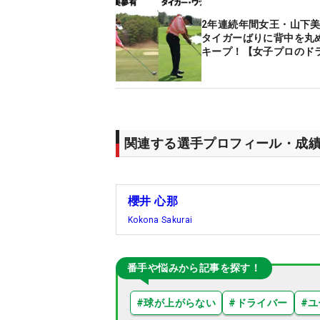
2年連続年間女王・山下
タイガーばりに背中を丸
キープ！【女子プロのド
関連する選手プロフィール・成
櫻井 心那
Kokona Sakurai
番手や悩みから記事を探す！
#
球が上がらない
#
ドライバー
#
ユ