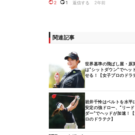
関連記事
世界基準の飛ばし屋・原
は“シットダウン”でヘッ
せる！【女子プロのドラ
岩井千怜はベルトを水平
安定の強ドロー、“リー
ダー”でヘッドが加速！
ロのドラテク】