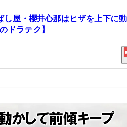
の飛ばし屋・櫻井心那はヒザを上下に
ロのドラテク】