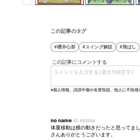
この記事のタグ
#櫻井心那
#スイング解説
#飛ばし