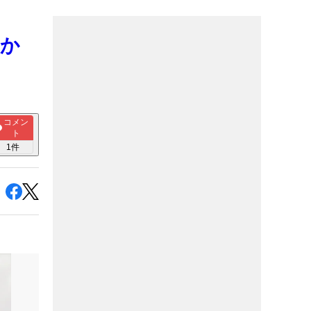
動か
コメン
ト
1
件