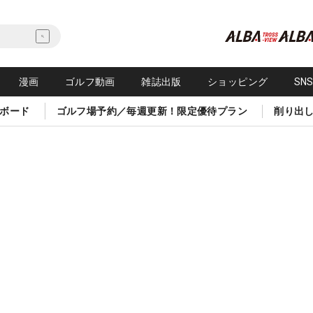
漫画
ゴルフ動画
雑誌出版
ショッピング
SN
ボード
ゴルフ場予約／毎週更新！限定優待プラン
削り出