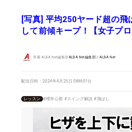
[写真] 平均250ヤード超
して前傾キープ！【女子プ
所属
ALBA Net編集部
ALBA Net編集部
/
ALBA Net
配信日時：
2024年4月25日 08時01分
レッスン
#
櫻井心那
#
スイング解説
#
飛ばし