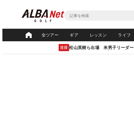
全ツアー
ギア
レッスン
ライフ
松山英樹ら出場 米男子リーダー
注目